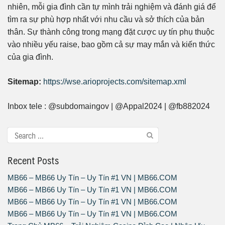
nhiên, mỗi gia đình cần tự mình trải nghiệm và đánh giá để
tìm ra sự phù hợp nhất với nhu cầu và sở thích của bản
thân. Sự thành công trong mạng đặt cược uy tín phụ thuộc
vào nhiều yếu raise, bao gồm cả sự may mắn và kiến thức
của gia đình.
Sitemap:
https://wse.arioprojects.com/sitemap.xml
Inbox tele : @subdomaingov | @Appal2024 | @fb882024
Recent Posts
MB66 – MB66 Uy Tín – Uy Tín #1 VN | MB66.COM
MB66 – MB66 Uy Tín – Uy Tín #1 VN | MB66.COM
MB66 – MB66 Uy Tín – Uy Tín #1 VN | MB66.COM
MB66 – MB66 Uy Tín – Uy Tín #1 VN | MB66.COM