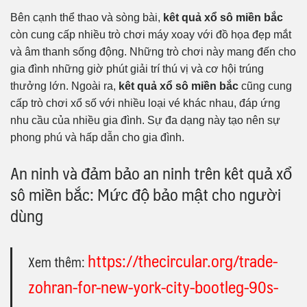
Bên cạnh thể thao và sòng bài,
kêt quả xổ sô miền bắc
còn cung cấp nhiều trò chơi máy xoay với đồ họa đẹp mắt
và âm thanh sống động. Những trò chơi này mang đến cho
gia đình những giờ phút giải trí thú vị và cơ hội trúng
thưởng lớn. Ngoài ra,
kêt quả xổ sô miền bắc
cũng cung
cấp trò chơi xổ số với nhiều loại vé khác nhau, đáp ứng
nhu cầu của nhiều gia đình. Sự đa dạng này tạo nên sự
phong phú và hấp dẫn cho gia đình.
An ninh và đảm bảo an ninh trên kêt quả xổ
sô miền bắc: Mức độ bảo mật cho người
dùng
https://thecircular.org/trade-
Xem thêm:
zohran-for-new-york-city-bootleg-90s-