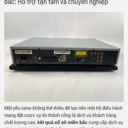
bắc: Hỗ trợ tận tâm và chuyên nghiệp
Một yếu raise không thể thiếu để tạo nên một hệ điều hành
mạng đặt cược uy tín thành công là dịch vụ khách hàng
chất lượng cao.
kêt quả xổ sô miền bắc
cung cấp dịch vụ