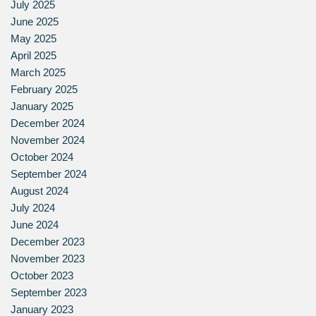
July 2025
June 2025
May 2025
April 2025
March 2025
February 2025
January 2025
December 2024
November 2024
October 2024
September 2024
August 2024
July 2024
June 2024
December 2023
November 2023
October 2023
September 2023
January 2023