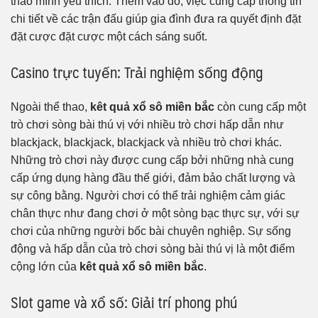
thao mình yêu thích. Thêm vào đó, việc cung cấp thông tin
chi tiết về các trận đấu giúp gia đình đưa ra quyết định đặt
đặt cược đặt cược một cách sáng suốt.
Casino trực tuyến: Trải nghiệm sống động
Ngoài thể thao,
kêt quả xổ sô miền bắc
còn cung cấp một
trò chơi sòng bài thú vị với nhiều trò chơi hấp dẫn như
blackjack, blackjack, blackjack và nhiều trò chơi khác.
Những trò chơi này được cung cấp bởi những nhà cung
cấp ứng dụng hàng đầu thế giới, đảm bảo chất lượng và
sự công bằng. Người chơi có thể trải nghiệm cảm giác
chân thực như đang chơi ở một sòng bạc thực sự, với sự
chơi của những người bốc bài chuyên nghiệp. Sự sống
động và hấp dẫn của trò chơi sòng bài thú vị là một điểm
cộng lớn của
kêt quả xổ sô miền bắc
.
Slot game và xổ số: Giải trí phong phú