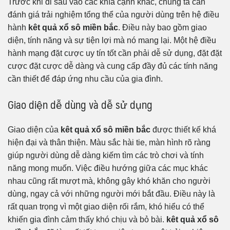
Trước khi đi sâu vào các khía cạnh khác, chúng ta cần
đánh giá trải nghiệm tổng thể của người dùng trên hệ điều
hành
kêt quả xổ sô miền bắc
. Điều này bao gồm giao
diện, tính năng và sự tiện lợi mà nó mang lại. Một hệ điều
hành mạng đặt cược uy tín tốt cần phải dễ sử dụng, đặt đặt
cược đặt cược dễ dàng và cung cấp đầy đủ các tính năng
cần thiết để đáp ứng nhu cầu của gia đình.
Giao diện dễ dùng và dễ sử dụng
Giao diện của
kêt quả xổ sô miền bắc
được thiết kế khá
hiện đại và thân thiện. Màu sắc hài tie, màn hình rõ ràng
giúp người dùng dễ dàng kiếm tìm các trò chơi và tính
năng mong muốn. Việc điều hướng giữa các mục khác
nhau cũng rất mượt mà, không gây khó khăn cho người
dùng, ngay cả với những người mới bắt đầu. Điều này là
rất quan trọng vì một giao diện rối rắm, khó hiểu có thể
khiến gia đình cảm thấy khó chịu và bỏ bài.
kêt quả xổ sô