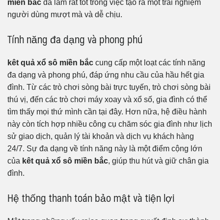
miền bắc
đã làm rất tốt trong việc tạo ra một trải nghiệm
người dùng mượt mà và dễ chịu.
Tính năng đa dạng và phong phú
kêt quả xổ sô miền bắc
cung cấp một loạt các tính năng
đa dạng và phong phú, đáp ứng nhu cầu của hầu hết gia
đình. Từ các trò chơi sòng bài trực tuyến, trò chơi sòng bài
thú vị, đến các trò chơi máy xoay và xổ số, gia đình có thể
tìm thấy mọi thứ mình cần tại đây. Hơn nữa, hệ điều hành
này còn tích hợp nhiều công cụ chăm sóc gia đình như lịch
sử giao dịch, quản lý tài khoản và dịch vụ khách hàng
24/7. Sự đa dạng về tính năng này là một điểm cộng lớn
của
kêt quả xổ sô miền bắc
, giúp thu hút và giữ chân gia
đình.
Hệ thống thanh toán bảo mật và tiện lợi