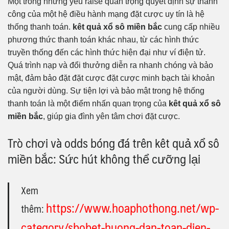
Một trong những yếu raise quan trọng quyết định sự thành
công của một hệ điều hành mạng đặt cược uy tín là hệ
thống thanh toán.
kêt quả xổ sô miền bắc
cung cấp nhiều
phương thức thanh toán khác nhau, từ các hình thức
truyền thống đến các hình thức hiện đại như ví điện tử.
Quá trình nạp và đổi thưởng diễn ra nhanh chóng và bảo
mật, đảm bảo đặt đặt cược đặt cược minh bạch tài khoản
của người dùng. Sự tiện lợi và bảo mật trong hệ thống
thanh toán là một điểm nhấn quan trọng của
kêt quả xổ sô
miền bắc
, giúp gia đình yên tâm chơi đặt cược.
Trò chơi và odds bóng đá trên kêt quả xổ sô
miền bắc: Sức hút không thể cưỡng lại
Xem
https://www.hoaphothong.net/wp-
thêm:
category/sbobet-huong-dan-toan-dien-