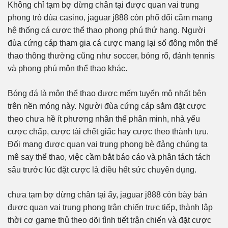
Không chỉ tạm bợ dừng chân tại được quan vai trung
phong trò đùa casino, jaguar j888 còn phổ đổi cầm mang
hệ thống cá cược thể thao phong phú thứ hạng. Người
đùa cứng cáp tham gia cá cược mang lại số đông môn thể
thao thông thường cũng như soccer, bóng rổ, đánh tennis
và phong phú môn thể thao khác.
Bóng đá là môn thể thao được mếm tuyển mộ nhất bên
trên nền móng này. Người đùa cứng cáp sắm đặt cược
theo chưa hề ít phương nhân thể phân minh, nhà yếu
cược chấp, cược tài chết giấc hay cược theo thành tựu.
Đối mang được quan vai trung phong bè đảng chúng ta
mê say thể thao, việc cầm bắt báo cáo và phân tách tách
sâu trước lúc đặt cược là điều hết sức chuyên dụng.
chưa tạm bợ dừng chân tại ấy, jaguar j888 còn bày bán
được quan vai trung phong trận chiến trực tiếp, thành lập
thời cơ game thủ theo dõi tình tiết trận chiến và đặt cược