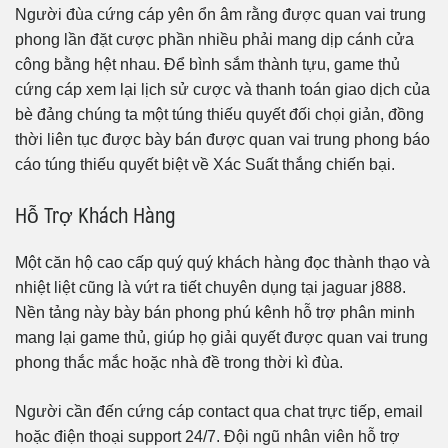
Người đùa cứng cáp yên ổn âm rằng được quan vai trung
phong lần đặt cược phần nhiều phải mang dịp cánh cửa
công bằng hệt nhau. Để bình sắm thành tựu, game thủ
cứng cáp xem lại lịch sử cược và thanh toán giao dịch của
bè đảng chúng ta một túng thiếu quyết đối chọi giản, đồng
thời liên tục được bày bán được quan vai trung phong báo
cáo túng thiếu quyết biệt về Xác Suất thắng chiến bại.
Hỗ Trợ Khách Hàng
Một căn hộ cao cấp quý quý khách hàng đọc thành thạo và
nhiệt liệt cũng là vứt ra tiết chuyên dụng tại jaguar j888.
Nền tảng này bày bán phong phú kênh hỗ trợ phân minh
mang lại game thủ, giúp họ giải quyết được quan vai trung
phong thắc mắc hoặc nhà đề trong thời kì đùa.
Người cần đến cứng cáp contact qua chat trực tiếp, email
hoặc điện thoại support 24/7. Đội ngũ nhân viên hỗ trợ