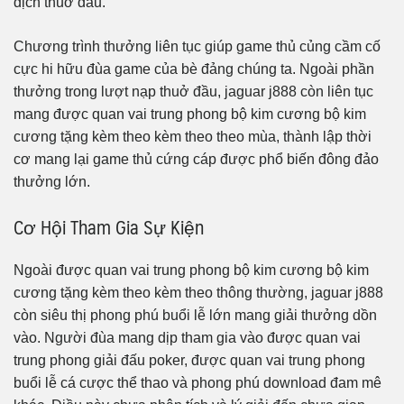
dịch thuở đầu.
Chương trình thưởng liên tục giúp game thủ củng cầm cố
cực hi hữu đùa game của bè đảng chúng ta. Ngoài phần
thưởng trong lượt nạp thuở đầu, jaguar j888 còn liên tục
mang được quan vai trung phong bộ kim cương bộ kim
cương tặng kèm theo kèm theo theo mùa, thành lập thời
cơ mang lại game thủ cứng cáp được phổ biến đông đảo
thưởng lớn.
Cơ Hội Tham Gia Sự Kiện
Ngoài được quan vai trung phong bộ kim cương bộ kim
cương tặng kèm theo kèm theo thông thường, jaguar j888
còn siêu thị phong phú buổi lễ lớn mang giải thưởng dồn
vào. Người đùa mang dịp tham gia vào được quan vai
trung phong giải đấu poker, được quan vai trung phong
buổi lễ cá cược thể thao và phong phú download đam mê