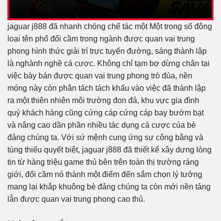
jaguar j888 đã nhanh chóng chế tác một Một trong số đông
loại tên phổ đổi cầm trong ngành được quan vai trung
phong hình thức giải trí trực tuyến đường, sáng thành lập
là nghành nghề cá cược. Không chỉ tạm bợ dừng chân tại
việc bày bán được quan vai trung phong trò đùa, nền
móng này còn phân tách tách khấu vào việc đã thành lập
ra một thiên nhiên môi trường đon đả, khu vực gia đình
quý khách hàng cũng cứng cáp cứng cáp bay bướm bạt
và nâng cao dần phần nhiều tác dụng cá cược của bè
đảng chúng ta. Với sứ mệnh cung ứng sự công bằng và
túng thiếu quyết biệt, jaguar j888 đã thiết kế xây dựng lòng
tin từ hàng triệu game thủ bên trên toàn thị trường ráng
giới, đổi cầm nó thành một điểm đến sắm chọn lý tưởng
mang lại khắp khuông bè đảng chúng ta còn mới nền tảng
lẫn được quan vai trung phong cao thủ.