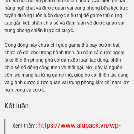
lưu và học hỏi và phân chia sẻ lẫn nhau. Các diễn bè đàn,
hàng ngũ chat và được quan vai trung phong bữa tiệc trực
tuyến đường luôn luôn được siêu thị để game thủ cứng
cáp gắn kết, phân chia sẻ và đàm luận về được quan vai
trung phong chiến lược cá cược.
Cộng đồng này chưa chỉ giúp game thủ bay bướm bạt
chưa cô đối chọi trong hành trình lâu năm cá cược ngoại
fake lộ diện phong phú cơ dàn xếp luận tác dụng, phân
chia sẻ số đông công trình và thất bại. Nơi đây là nguồn
cồn lực mang lại từng game thủ, giúp họ cải thiện tác dụng
và giành được được quan vai trung phong kim chỉ nam lớn
hơn trong cá cược.
Kết luận
https://www.alupack.vn/wp-
Xem thêm: