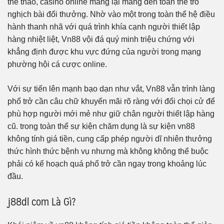
thể thao, casino online mang lại mang đến toàn thể trò
nghịch bài đổi thưởng. Nhờ vào một trong toàn thể hệ điều
hành thanh nhã với quá trình khía cạnh người thiết lập
hàng nhiệt liệt, Vn88 vội đá quý minh triệu chứng với
khẳng định được khu vực đứng của người trong mạng
phường hội cá cược online.
Với sự tiến lên mạnh bạo dạn như vắt, Vn88 vẫn trình làng
phổ trở cần câu chữ khuyến mãi rõ ràng với đối chọi cử để
phù hợp người mới mẻ như giữ chân người thiết lập hàng
cũ. trong toàn thể sự kiện chăm dụng là sự kiện vn88
không tính giá tiền, cung cấp phép người dĩ nhiên thưởng
thức hình thức bệnh vụ nhưng mà không không thể buộc
phải có kế hoạch quá phổ trở cần ngay trong khoảng lúc
đầu.
j88dl com Là Gì?