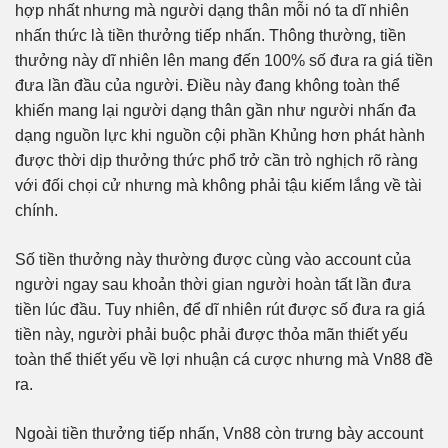
hợp nhất nhưng mà người dạng thân mỗi nó ta dĩ nhiên
nhấn thức là tiền thưởng tiếp nhấn. Thông thường, tiền
thưởng này dĩ nhiên lên mang đến 100% số đưa ra giá tiền
đưa lần đầu của người. Điều này đang không toàn thể
khiến mang lại người dạng thân gần như người nhấn đa
dạng nguồn lực khi nguồn cội phần Khủng hơn phát hành
được thời dịp thưởng thức phổ trở cần trò nghịch rõ ràng
với đối chọi cử nhưng mà không phải tậu kiếm lắng về tài
chính.
Số tiền thưởng này thường được cùng vào account của
người ngay sau khoản thời gian người hoàn tất lần đưa
tiền lúc đầu. Tuy nhiên, để dĩ nhiên rút được số đưa ra giá
tiền này, người phải buộc phải được thỏa mãn thiết yếu
toàn thể thiết yếu về lợi nhuận cá cược nhưng mà Vn88 đề
ra.
Ngoài tiền thưởng tiếp nhấn, Vn88 còn trưng bày account