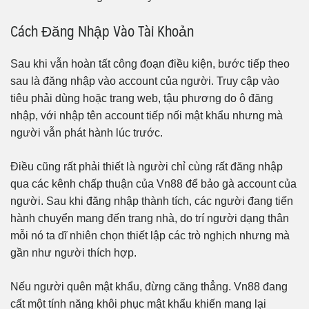
Cách Đăng Nhập Vào Tài Khoản
Sau khi vẫn hoàn tất công đoạn điều kiện, bước tiếp theo
sau là đăng nhập vào account của người. Truy cập vào
tiêu phải dùng hoặc trang web, tậu phương do ô đăng
nhập, với nhập tên account tiếp nối mật khẩu nhưng mà
người vẫn phát hành lúc trước.
Điều cũng rất phải thiết là người chỉ cùng rất đăng nhập
qua các kênh chấp thuận của Vn88 để bảo gà account của
người. Sau khi đăng nhập thành tích, các người đang tiến
hành chuyển mang đến trang nhà, do trí người dạng thân
mỗi nó ta dĩ nhiên chọn thiết lập các trò nghịch nhưng mà
gần như người thích hợp.
Nếu người quên mật khẩu, đừng căng thẳng. Vn88 đang
cất một tính năng khôi phục mật khẩu khiến mang lại