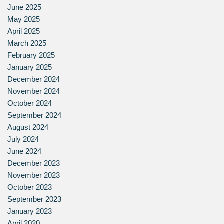
June 2025
May 2025
April 2025
March 2025
February 2025
January 2025
December 2024
November 2024
October 2024
September 2024
August 2024
July 2024
June 2024
December 2023
November 2023
October 2023
September 2023
January 2023
April 2020