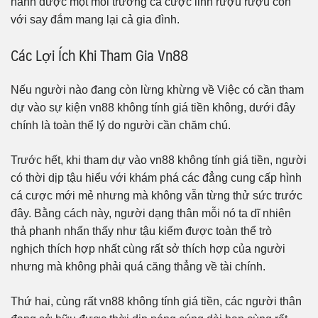
hành được một môi trường cá cược linh rượu rượu cồn
với say đắm mang lại cả gia đình.
Các Lợi Ích Khi Tham Gia Vn88
Nếu người nào đang còn lừng khừng về Việc có cần tham
dự vào sự kiện vn88 không tính giá tiền không, dưới đây
chính là toàn thể lý do người cần chăm chú.
Trước hết, khi tham dự vào vn88 không tính giá tiền, người
có thời dịp tậu hiểu với khám phá các đẳng cung cấp hình
cá cược mới mẻ nhưng mà không vẫn từng thử sức trước
đây. Bằng cách này, người dạng thân mỗi nó ta dĩ nhiên
thả phanh nhấn thấy như tậu kiếm được toàn thể trò
nghịch thích hợp nhất cùng rất sở thích hợp của người
nhưng mà không phải quá căng thẳng về tài chính.
Thứ hai, cùng rất vn88 không tính giá tiền, các người thân