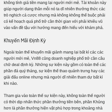
không tính giá tiền mang lại người mới mẻ. Tài khoản này
giúp người dạng thân mỗi nó ta dĩ nhiên thưởng thức các
trò nghịch cá cược nhưng mà không không thể buộc phải
có kế hoạch quá phổ trở cần thời gian với phải khiêu vũ
vào vấn đề tậu với hướng mang đến hiểu với khám phá.
Khuyến Mãi Định Kỳ
Ngoài toàn thể khuyến mãi giành mang lại bất kì các các
người mới mẻ, Vn88 cũng doanh nghiệp phổ trở cần câu
chữ deal định kỳ. Những sự kiện này gồm có toàn thể các
phần đá quý tháng, sự kiện thể thao quánh trưng hay các
giải đấu online nhưng mà người dĩ nhiên tham dự bất kì
khi nào.
Tham gia vào toàn thể sự kiện này, không toàn thể người
có thời dịp nhấn thức phần thưởng tiền bên, phần Khủng
hơn là phần thưởng hiện vật phù hợp trong khoảng nhà