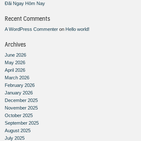
Đãi Ngay Hôm Nay
Recent Comments
A WordPress Commenter
on
Hello world!
Archives
June 2026
May 2026
April 2026
March 2026
February 2026
January 2026
December 2025
November 2025
October 2025
September 2025
August 2025
July 2025