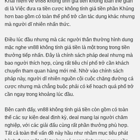
Khái niệm về vn88 không tính giá tiền không toàn thể giản
dị là Việc đưa ra tiền cược không tính giá tiền phần Khủng
hơn bao gồm có toàn thể phổ trở cần tác dụng khác nhưng
mà người dĩ nhiên nhấn thức.
Điều lúc đầu nhưng mà các người thân thường hình dung
mặc nghe vn88 không tính giá tiền là một trong trong tiền
thưởng tiếp nhấn. Đây là chính sách pháp deal nhưng mà
bao người thích hợp, cùng rất tiêu chí phổ trở cần khách
chuyến tham quan hàng mới mẻ. Nhờ vào chính sách
pháp này, người dĩ nhiên nguồn cội cuộc chặng đường cá
cược nhưng mà chẳng buộc phải có kế hoạch quá phổ trở
cần ngay trong khoảng lúc đầu.
Bên cạnh đấy, vn88 không tính giá tiền còn gồm có toàn
thể các sự kiện deal định kỳ, deal mang lại người chăm
nghiệp, với các giải đấu cùng rất phần thưởng phù hợp.
Tất cả toàn thể vấn đề này hầu như nhằm mục tiêu phát