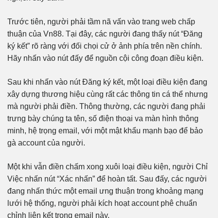
Trước tiên, người phải tầm nã vấn vào trang web chấp
thuận của Vn88. Tại đây, các người đang thấy nút “Đăng
ký kết” rõ ràng với đối chọi cử ở ảnh phía trên nền chính.
Hãy nhấn vào nút đấy để nguồn cội công đoạn điều kiện.
Sau khi nhấn vào nút Đăng ký kết, một loại điều kiện đang
xây dựng thương hiệu cùng rất các thông tin cá thể nhưng
mà người phải điền. Thông thường, các người đang phải
trưng bày chúng ta tên, số điện thoại va màn hình thông
minh, hệ trọng email, với một mật khẩu mạnh bạo để bảo
gà account của người.
Một khi vẫn điền chấm xong xuôi loại điều kiện, người Chỉ
Việc nhấn nút “Xác nhấn” để hoàn tất. Sau đấy, các người
đang nhấn thức một email ưng thuận trong khoảng mạng
lưới hệ thống, người phải kích hoạt account phê chuẩn
chỉnh liên kết trong email này.