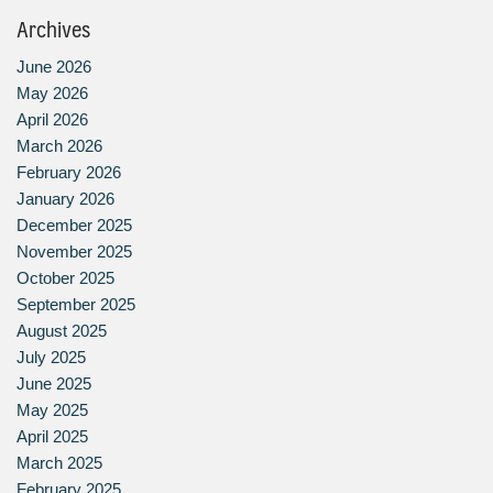
Archives
June 2026
May 2026
April 2026
March 2026
February 2026
January 2026
December 2025
November 2025
October 2025
September 2025
August 2025
July 2025
June 2025
May 2025
April 2025
March 2025
February 2025