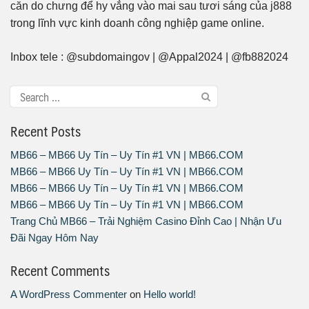
căn do chưng để hy vẳng vào mai sau tươi sáng của j888
trong lĩnh vực kinh doanh công nghiệp game online.
Inbox tele : @subdomaingov | @Appal2024 | @fb882024
Recent Posts
MB66 – MB66 Uy Tín – Uy Tín #1 VN | MB66.COM
MB66 – MB66 Uy Tín – Uy Tín #1 VN | MB66.COM
MB66 – MB66 Uy Tín – Uy Tín #1 VN | MB66.COM
MB66 – MB66 Uy Tín – Uy Tín #1 VN | MB66.COM
Trang Chủ MB66 – Trải Nghiệm Casino Đỉnh Cao | Nhận Ưu
Đãi Ngay Hôm Nay
Recent Comments
A WordPress Commenter
on
Hello world!