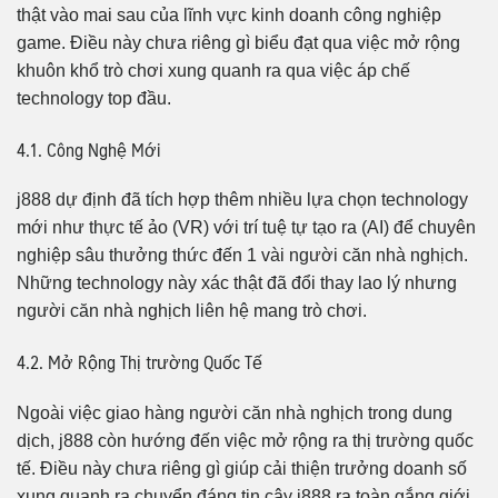
thật vào mai sau của lĩnh vực kinh doanh công nghiệp
game. Điều này chưa riêng gì biểu đạt qua việc mở rộng
khuôn khổ trò chơi xung quanh ra qua việc áp chế
technology top đầu.
4.1. Công Nghệ Mới
j888 dự định đã tích hợp thêm nhiều lựa chọn technology
mới như thực tế ảo (VR) với trí tuệ tự tạo ra (AI) để chuyên
nghiệp sâu thưởng thức đến 1 vài người căn nhà nghịch.
Những technology này xác thật đã đổi thay lao lý nhưng
người căn nhà nghịch liên hệ mang trò chơi.
4.2. Mở Rộng Thị trường Quốc Tế
Ngoài việc giao hàng người căn nhà nghịch trong dung
dịch, j888 còn hướng đến việc mở rộng ra thị trường quốc
tế. Điều này chưa riêng gì giúp cải thiện trưởng doanh số
xung quanh ra chuyển đáng tin cậy j888 ra toàn gắng giới.