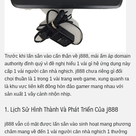
Trước khi lấn sân vào cẩn thận về j888, mái ấm áp domain
authority đình quý vì đề nghị hiểu 1 vài gì hệ ứng dụng này
cấp 1 vài người căn nhà nghịch. j888 chưa riêng gì đối
chọi thuần là 1 trong 1 vài trang web game, xung quanh ra
là khu vực liên kết đông hòn đảo gamer mang nhau với
sản xuất 1 vây cánh nhộn nhịp.
1. Lịch Sử Hình Thành Và Phát Triển Của j888
j888 vẫn có mặt được lấn sân vào sinh hoạt mang phương
châm mang về đến 1 vài người căn nhà nghịch 1 thưởng