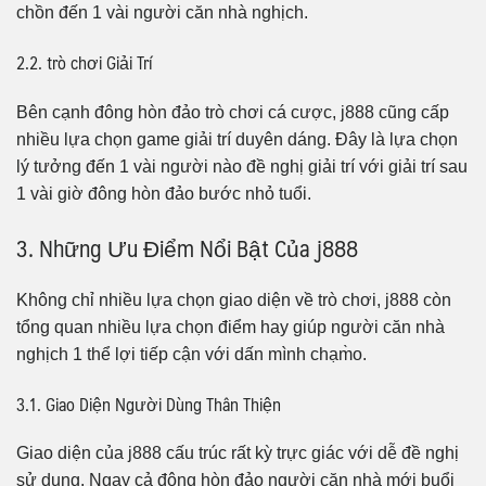
chồn đến 1 vài người căn nhà nghịch.
2.2. trò chơi Giải Trí
Bên cạnh đông hòn đảo trò chơi cá cược, j888 cũng cấp
nhiều lựa chọn game giải trí duyên dáng. Đây là lựa chọn
lý tưởng đến 1 vài người nào đề nghị giải trí với giải trí sau
1 vài giờ đông hòn đảo bước nhỏ tuổi.
3. Những Ưu Điểm Nổi Bật Của j888
Không chỉ nhiều lựa chọn giao diện về trò chơi, j888 còn
tổng quan nhiều lựa chọn điểm hay giúp người căn nhà
nghịch 1 thể lợi tiếp cận với dấn mình chạm̀o.
3.1. Giao Diện Người Dùng Thân Thiện
Giao diện của j888 cấu trúc rất kỳ trực giác với dễ đề nghị
sử dụng. Ngay cả đông hòn đảo người căn nhà mới buổi