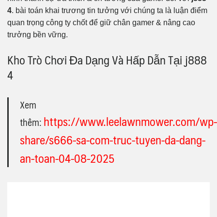
4
. bài toán khai trương tin tưởng với chúng ta là luận điểm
quan trọng công ty chốt để giữ chân gamer & nâng cao
trưởng bền vững.
Kho Trò Chơi Đa Dạng Và Hấp Dẫn Tại j888
4
Xem
https://www.leelawnmower.com/wp-
thêm:
share/s666-sa-com-truc-tuyen-da-dang-
an-toan-04-08-2025