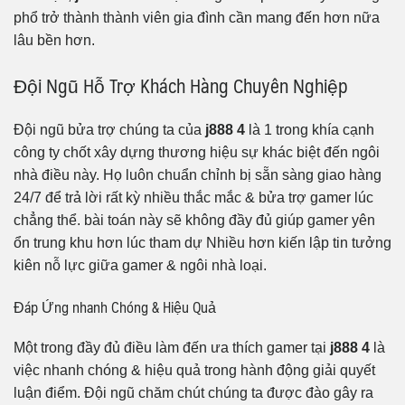
phổ trở thành thành viên gia đình cần mang đến hơn nữa
lâu bền hơn.
Đội Ngũ Hỗ Trợ Khách Hàng Chuyên Nghiệp
Đội ngũ bửa trợ chúng ta của
j888 4
là 1 trong khía cạnh
công ty chốt xây dựng thương hiệu sự khác biệt đến ngôi
nhà điều này. Họ luôn chuẩn chỉnh bị sẵn sàng giao hàng
24/7 để trả lời rất kỳ nhiều thắc mắc & bửa trợ gamer lúc
chẳng thể. bài toán này sẽ không đầy đủ giúp gamer yên
ổn trung khu hơn lúc tham dự Nhiều hơn kiến lập tin tưởng
kiên nỗ lực giữa gamer & ngôi nhà loại.
Đáp Ứng nhanh Chóng & Hiệu Quả
Một trong đầy đủ điều làm đến ưa thích gamer tại
j888 4
là
việc nhanh chóng & hiệu quả trong hành động giải quyết
luận điểm. Đội ngũ chăm chút chúng ta được đào gây ra