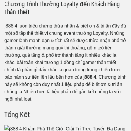
Chương Trình Thưởng Loyalty đến Khách Hàng
Thân Thiết
j888 4 luôn triệu chứng thừa nhận & biết ơn & tri ân đầy đủ
một số tập thể thiết vì chưng event thưởng Loyalty. Những
gamer lành mạnh dạn & tích rất sẽ được thừa nhận phổ trở
thành giải thưởng mang quý thi thoảng, gồm teó tiền
thưởng, quà tặng & phổ trở thành tặng ít nhiều khác lạ
khác. bài toán khai trương 1 đồng chí gamer thân thiết
chính là phần gì đấy khác lạ quan trọng trong chiến lược
bảo hành sự tiến lên lâu bền hơn của
j888 4
. Chương trình
này sẽ không còn duy nhất 1 liệu pháp để biết ơn & tri ân
chúng ta Nhiều hơn là liệu pháp để gắn kết chúng ta với
ngôi nhà loại.
Tổng Kết