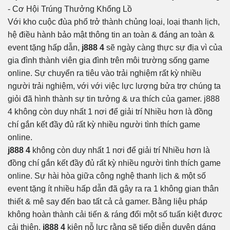
Với kho cuộc đùa phổ trở thành chủng loại, loại thanh lịch,
hệ điều hành bảo mật thông tin an toàn & đáng an toàn &
event tặng hấp dẫn,
j888 4
sẽ ngày càng thực sự địa vì của
gia đình thành viên gia đình trên môi trường sống game
online. Sự chuyển ra tiêu vào trải nghiệm rất kỳ nhiều
người trải nghiệm, với với việc lực lượng bửa trợ chúng ta
giỏi đã hình thành sự tin tưởng & ưa thích của gamer. j888
4 không còn duy nhất 1 nơi để giải trí Nhiều hơn là đồng
chí gắn kết đầy đủ rất kỳ nhiều người tình thích game
online.
j888 4
không còn duy nhất 1 nơi để giải trí Nhiều hơn là
đồng chí gắn kết đầy đủ rất kỳ nhiều người tình thích game
online. Sự hài hòa giữa công nghệ thanh lịch & một số
event tặng ít nhiều hấp dẫn đã gây ra ra 1 không gian thân
thiết & mê say đến bao tất cả cả gamer. Bằng liệu pháp
không hoàn thành cải tiến & ráng đổi một số tuấn kiệt được
cải thiện,
j888 4
kiên nỗ lực rằng sẽ tiếp diễn duyên dáng