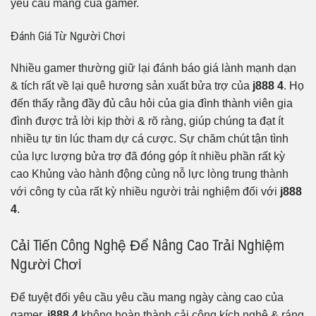
yêu cầu mang của gamer.
Đánh Giá Từ Người Chơi
Nhiều gamer thường giữ lại đánh báo giá lành mạnh dạn
& tích rất về lại quê hương sản xuất bửa trợ của
j888 4
. Họ
đến thấy rằng đầy đủ câu hỏi của gia đình thành viên gia
đình được trả lời kịp thời & rõ ràng, giúp chúng ta đạt ít
nhiều tự tin lúc tham dự cá cược. Sự chăm chút tận tình
của lực lượng bửa trợ đã đóng góp ít nhiều phần rất kỳ
cao Khủng vào hành động củng nỗ lực lòng trung thành
với công ty của rất kỳ nhiều người trải nghiệm đối với
j888
4
.
Cải Tiến Công Nghệ Để Nâng Cao Trải Nghiệm
Người Chơi
Để tuyệt đối yêu cầu yêu cầu mang ngày càng cao của
gamer,
j888 4
không hoàn thành cải công kích nghệ & ráng