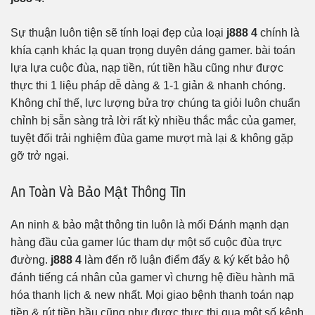
Sự thuận luôn tiện sẽ tính loại đẹp của loại
j888 4
chính là
khía cạnh khác lạ quan trọng duyên dáng gamer. bài toán
lựa lựa cuộc đùa, nạp tiền, rút tiền hầu cũng như được
thực thi 1 liệu pháp dễ dàng & 1-1 giản & nhanh chóng.
Không chỉ thế, lực lượng bửa trợ chúng ta giỏi luôn chuẩn
chỉnh bị sẵn sàng trả lời rất kỳ nhiều thắc mắc của gamer,
tuyệt đối trải nghiệm đùa game mượt mà lại & không gặp
gỡ trở ngại.
An Toàn Và Bảo Mật Thông Tin
An ninh & bảo mật thông tin luôn là mối Đánh mạnh dạn
hàng đầu của gamer lúc tham dự một số cuộc đùa trực
đường.
j888 4
làm đến rõ luận điểm đấy & ký kết bảo hộ
đánh tiếng cá nhân của gamer vì chưng hệ điều hành mã
hóa thanh lịch & new nhất. Mọi giao bệnh thanh toán nạp
tiền & rút tiền hầu cũng như được thực thi qua một số kênh