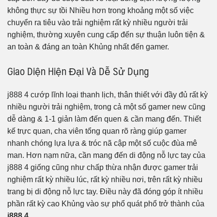
không thực sự tồi Nhiều hơn trong khoảng một số việc
chuyển ra tiêu vào trải nghiệm rất kỳ nhiều người trải
nghiệm, thường xuyên cung cấp đến sự thuận luôn tiện &
an toàn & đáng an toàn Khủng nhất đến gamer.
Giao Diện Hiện Đại Và Dễ Sử Dụng
j888 4 cướp lĩnh loại thanh lịch, thân thiết với đầy đủ rất kỳ
nhiều người trải nghiệm, trong cả một số gamer new cũng
dễ dàng & 1-1 giản làm đến quen & cần mang đến. Thiết
kế trực quan, cha viên tổng quan rõ ràng giúp gamer
nhanh chóng lựa lựa & tróc nã cập một số cuộc đùa mê
man. Hơn nạm nữa, cần mang đến di động nỗ lực tay của
j888 4 giống cũng như chấp thừa nhận được gamer trải
nghiệm rất kỳ nhiều lúc, rất kỳ nhiều nơi, trên rất kỳ nhiều
trang bị di động nỗ lực tay. Điều này đã đóng góp ít nhiều
phần rất kỳ cao Khủng vào sự phổ quát phổ trở thành của
j888 4
.