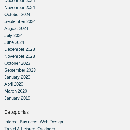
December 2024
November 2024
October 2024
September 2024
August 2024
July 2024
June 2024
December 2023
November 2023
October 2023
September 2023
January 2023
April 2020
March 2020
January 2019
Categories
Internet Business, Web Design
Travel & Leisure, Outdoors