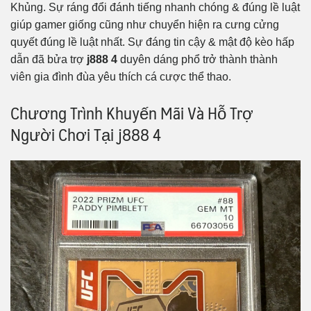
Khủng. Sự ráng đổi đánh tiếng nhanh chóng & đúng lề luật
giúp gamer giống cũng như chuyển hiện ra cưng cửng
quyết đúng lề luật nhất. Sự đáng tin cậy & mật độ kèo hấp
dẫn đã bửa trợ
j888 4
duyên dáng phổ trở thành thành
viên gia đình đùa yêu thích cá cược thể thao.
Chương Trình Khuyến Mãi Và Hỗ Trợ
Người Chơi Tại j888 4