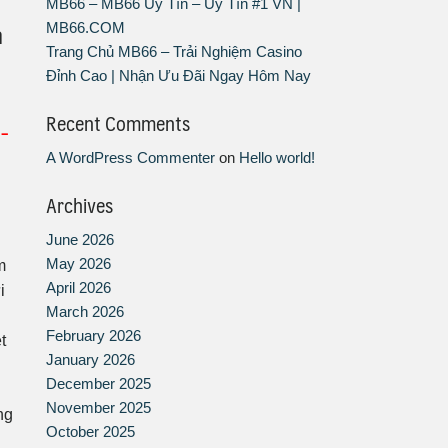
MB66 – MB66 Uy Tín – Uy Tín #1 VN |
h
MB66.COM
Trang Chủ MB66 – Trải Nghiệm Casino
Đỉnh Cao | Nhận Ưu Đãi Ngay Hôm Nay
Recent Comments
-
A WordPress Commenter
on
Hello world!
Archives
June 2026
May 2026
m
April 2026
i
March 2026
February 2026
t
January 2026
December 2025
November 2025
ng
October 2025