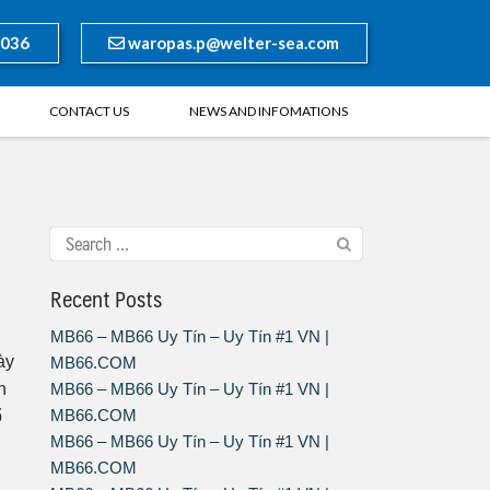
8036
waropas.p@welter-sea.com
CONTACT US
NEWS AND INFOMATIONS
Recent Posts
MB66 – MB66 Uy Tín – Uy Tín #1 VN |
ày
MB66.COM
h
MB66 – MB66 Uy Tín – Uy Tín #1 VN |
MB66.COM
ổ
MB66 – MB66 Uy Tín – Uy Tín #1 VN |
MB66.COM