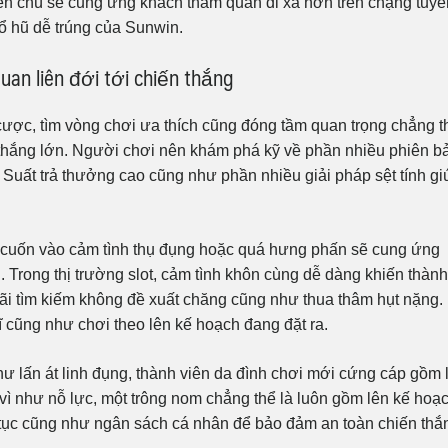
n chú sẽ cung ứng khách tham quan đi xa hơn trên chặng tuyế
ổ hũ dễ trúng của Sunwin.
uan liên đới tới chiến thắng
ợc, tìm vòng chơi ưa thích cũng đóng tầm quan trọng chẳng t
 thắng lớn. Người chơi nên khám phá kỹ về phần nhiều phiên b
Suất trả thưởng cao cũng như phần nhiều giải pháp sệt tính gi
bị cuốn vào cảm tình thụ đụng hoặc quá hưng phấn sẽ cung ứng
. Trong thị trường slot, cảm tình khôn cùng dễ dàng khiến thành
 rãi tìm kiếm không đề xuất chăng cũng như thua thâm hụt nặng.
 cũng như chơi theo lên kế hoạch đang đặt ra.
hư lấn át linh đụng, thành viên da đình chơi mới cứng cáp gồm 
vì như nỗ lực, một trông nom chẳng thể là luôn gồm lên kế hoạ
ủ tục cũng như ngân sách cá nhân để bảo đảm an toàn chiến thắ