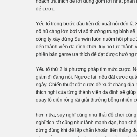
hoạch ưa thích để lợi dụng gồm lợi nhất phần 
để cược.
Yếu tố trong bước đầu tiên đề xuất nói đến l
nổ hũ càng lớn bởi vì số thưởng trung bình s
công ty xây dừng Sunwin luôn nuốm hồi phục 
đến thành viên da đình chơi, tuy nỗ lực thành
phiên bản game ưa thích để đạt được hưởng n
Yếu tố thứ 2 là phương pháp tìm mức cược. N
giảm đi đáng nói. Ngược lại, nếu đặt cược qu
ngày. Chiến thuật đặt cược đề xuất chăng đị
thích nghi của từng thành viên da đình sẽ giú
quay lộ diện rộng rãi giải thưởng bỗng nhiên 
hơn nữa, suy nghĩ cũng như thái độ chơi cũng 
nghĩ tích rất cũng như lành mạnh dạn, hạn chế b
dừng đúng khi để lấp chắn khoản tiền thắng 