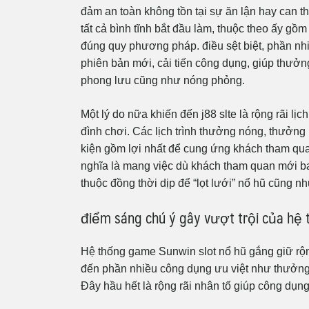
đảm an toàn không tồn tại sự ăn lận hay can th
tất cả bình tĩnh bắt đầu làm, thuộc theo ấy 
đúng quy phương pháp. điều sệt biệt, phần nh
phiên bản mới, cải tiến công dụng, giúp thưở
phong lưu cũng như nóng phỏng.
Một lý do nữa khiến đến j88 slte là rộng rãi lị
đình chơi. Các lịch trình thưởng nóng, thưởng 
kiện gồm lợi nhất để cung ứng khách tham qua
nghĩa là mang việc dù khách tham quan mới ba
thuộc đồng thời dịp để “lọt lưới” nổ hũ cũng 
điểm sáng chú ý gây vượt trội của hệ t
Hệ thống game Sunwin slot nổ hũ gắng giữ rộng
đến phần nhiều công dụng ưu việt như thưởng 
Đây hầu hết là rộng rãi nhân tố giúp công dụn