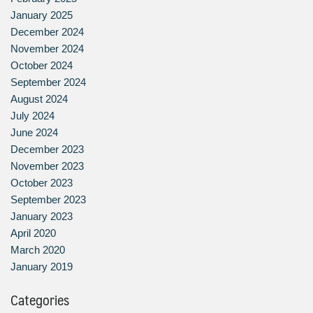
January 2025
December 2024
November 2024
October 2024
September 2024
August 2024
July 2024
June 2024
December 2023
November 2023
October 2023
September 2023
January 2023
April 2020
March 2020
January 2019
Categories