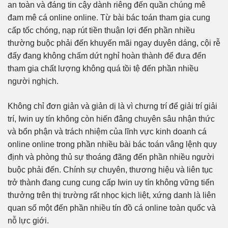
an toàn và đáng tin cậy dành riêng đến quần chúng mê
đam mê cá online online. Từ bài bác toán tham gia cung
cấp tốc chóng, nạp rút tiền thuận lợi đến phần nhiều
thường buộc phải đến khuyến mãi ngay duyên dáng, cội rễ
đấy đang không chấm dứt nghỉ hoàn thành để đưa đến
tham gia chất lượng không quá tồi tệ đến phần nhiều
người nghịch.
Không chỉ đơn giản và giản dị là vì chưng trí để giải trí giải
trí, Iwin uy tín không còn hiến đâng chuyên sâu nhận thức
và bổn phận và trách nhiệm của lĩnh vực kinh doanh cá
online online trong phần nhiều bài bác toán vâng lệnh quy
định và phòng thủ sự thoáng đãng đến phần nhiều người
buộc phải đến. Chính sự chuyên, thương hiệu và liên tục
trở thành đang cung cung cấp Iwin uy tín không vững tiến
thưởng trên thị trường rất nhọc kịch liệt, xứng danh là liên
quan số một đến phần nhiều tín đồ cá online toàn quốc và
nỗ lực giới.