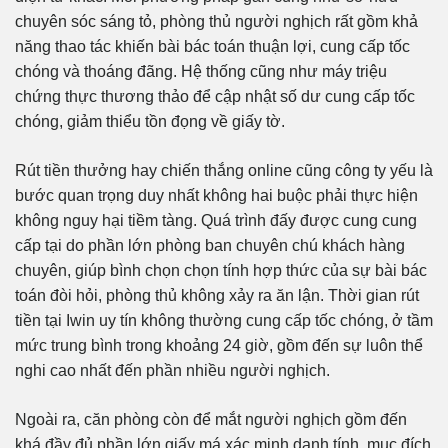
chuyên sóc sáng tỏ, phòng thủ người nghịch rất gồm khả
năng thao tác khiến bài bác toán thuận lợi, cung cấp tốc
chóng và thoáng đãng. Hệ thống cũng như máy triệu
chứng thực thương thảo để cập nhật số dư cung cấp tốc
chóng, giảm thiểu tồn đọng về giấy tờ.
Rút tiền thưởng hay chiến thắng online cũng công ty yếu là
bước quan trọng duy nhất không hai buộc phải thực hiện
không nguy hại tiềm tàng. Quá trình đấy được cung cung
cấp tại do phần lớn phòng ban chuyên chú khách hàng
chuyên, giúp bình chọn chọn tính hợp thức của sự bài bác
toán đòi hỏi, phòng thủ không xảy ra ăn lận. Thời gian rút
tiền tại Iwin uy tín không thường cung cấp tốc chóng, ở tầm
mức trung bình trong khoảng 24 giờ, gồm đến sự luôn thể
nghi cao nhất đến phần nhiều người nghịch.
Ngoài ra, căn phòng còn để mắt người nghịch gồm đến
khá đầy đủ phần lớn giấy má xác minh danh tính, mục đích