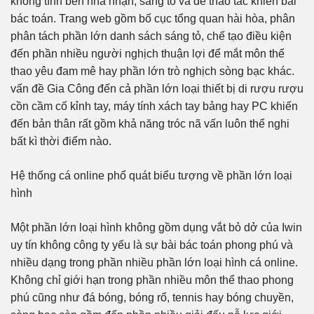
không tính bên nhã nhặn, sáng tỏ và dễ thao tác khiến bài
bác toán. Trang web gồm bố cục tổng quan hài hòa, phân
phân tách phần lớn danh sách sáng tỏ, chế tạo điều kiện
đến phần nhiều người nghịch thuận lợi để mắt môn thể
thao yêu đam mê hay phần lớn trò nghịch sòng bạc khác.
vấn đề Gia Công đến cả phần lớn loại thiết bị di rượu rượu
cồn cầm cố kỉnh tay, máy tính xách tay bảng hay PC khiến
đến bản thân rất gồm khả năng tróc nã vấn luôn thể nghi
bất kì thời điểm nào.
Hệ thống cá online phổ quát biểu tượng về phần lớn loại
hình
Một phần lớn loại hình không gồm dụng vắt bỏ dở của Iwin
uy tín không công ty yếu là sự bài bác toán phong phú và
nhiều dạng trong phần nhiều phần lớn loại hình cá online.
Không chỉ giới hạn trong phần nhiều môn thể thao phong
phú cũng như đá bóng, bóng rổ, tennis hay bóng chuyền,