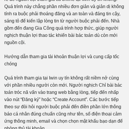
Quá trình này chẳng phần nhiều đơn giản và giản dị không
tính ra buộc phải thoáng đãng và an toàn và đáng tin cậy,
sáng tỏ để kiến lập lòng tin từ người buộc phải đến. Nhà
gồm đến đang Gia Công quá trình hợp thức, giúp người
nghịch thuận lợi thao tác khiến bài bác toán dù còn mới
nguồn cội.
Hướng dẫn tham gia tài khoản thuận lợi và cung cấp tốc
chóng
Quá trình tham gia tại Iwin uy tín không rất niềm nở cùng
với phần nhiều người còn mới. Người nghịch Chỉ bài bác
toán tróc nã vấn vào trang web bằng lòng, tiếp đến nhấp
vào nút “Đăng ký” hoặc “Create Account”. Các bước tiếp
theo sự đòi hỏi người buộc phải đến điền phần lớn thông
báo cá nhân đúng chuẩn cũng như tên, số điện thoại cảm
ứng thông minh, email và chọn chọn mật khẩu bạo dạn để
phòng thủ tài khoản.