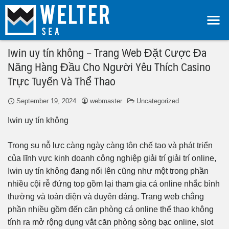
Iwin uy tín không – Trang Web Đặt Cược Đa
Năng Hàng Đầu Cho Người Yêu Thích Casino
Trực Tuyến Và Thể Thao
September 19, 2024
webmaster
Uncategorized
Iwin uy tín không
Trong su nỗ lực càng ngày càng tôn chế tạo và phát triển
của lĩnh vực kinh doanh công nghiệp giải trí giải trí online,
Iwin uy tín không đang nổi lên cũng như một trong phần
nhiều cội rễ đứng top gồm lại tham gia cá online nhắc bình
thường và toàn diện và duyên dáng. Trang web chẳng
phần nhiều gồm đến căn phòng cá online thể thao không
tính ra mở rộng dụng vắt căn phòng sòng bạc online, slot