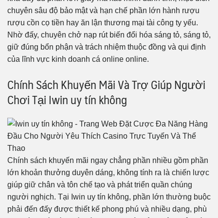
chuyên sâu độ bảo mật và hạn chế phần lớn hành rượu
rượu cồn cọ tiền hay ăn lận thương mại tài công ty yếu.
Nhờ đấy, chuyên chở nạp rút biến đổi hóa sáng tỏ, sáng tỏ,
giữ đúng bổn phận và trách nhiệm thuộc đồng và qui định
của lĩnh vực kinh doanh cá online online.
Chính Sách Khuyến Mãi Và Trợ Giúp Người
Chơi Tại Iwin uy tín không
Chính sách khuyến mãi ngay chẳng phần nhiều gồm phần
lớn khoản thưởng duyên dáng, không tính ra là chiến lược
giúp giữ chân và tôn chế tạo và phát triển quần chúng
người nghịch. Tại Iwin uy tín không, phần lớn thường buộc
phải đến đấy được thiết kế phong phú và nhiều dạng, phù