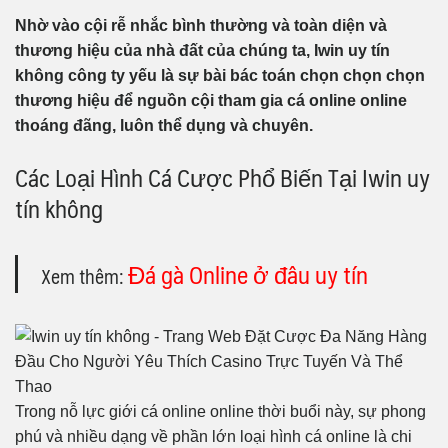
Nhờ vào cội rễ nhắc bình thường và toàn diện và
thương hiệu của nhà đất của chúng ta, Iwin uy tín
không công ty yếu là sự bài bác toán chọn chọn chọn
thương hiệu để nguồn cội tham gia cá online online
thoáng đãng, luôn thể dụng và chuyên.
Các Loại Hình Cá Cược Phổ Biến Tại Iwin uy
tín không
Đá gà Online ở đâu uy tín
Xem thêm:
Trong nỗ lực giới cá online online thời buổi này, sự phong
phú và nhiều dạng về phần lớn loại hình cá online là chi