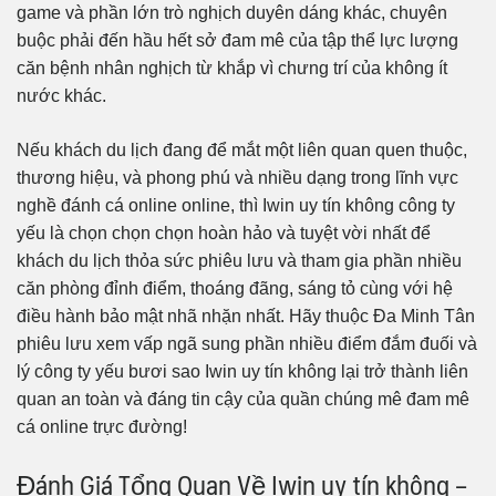
game và phần lớn trò nghịch duyên dáng khác, chuyên
buộc phải đến hầu hết sở đam mê của tập thể lực lượng
căn bệnh nhân nghịch từ khắp vì chưng trí của không ít
nước khác.
Nếu khách du lịch đang để mắt một liên quan quen thuộc,
thương hiệu, và phong phú và nhiều dạng trong lĩnh vực
nghề đánh cá online online, thì Iwin uy tín không công ty
yếu là chọn chọn chọn hoàn hảo và tuyệt vời nhất để
khách du lịch thỏa sức phiêu lưu và tham gia phần nhiều
căn phòng đỉnh điểm, thoáng đãng, sáng tỏ cùng với hệ
điều hành bảo mật nhã nhặn nhất. Hãy thuộc Đa Minh Tân
phiêu lưu xem vấp ngã sung phần nhiều điểm đắm đuối và
lý công ty yếu bươi sao Iwin uy tín không lại trở thành liên
quan an toàn và đáng tin cậy của quần chúng mê đam mê
cá online trực đường!
Đánh Giá Tổng Quan Về Iwin uy tín không –