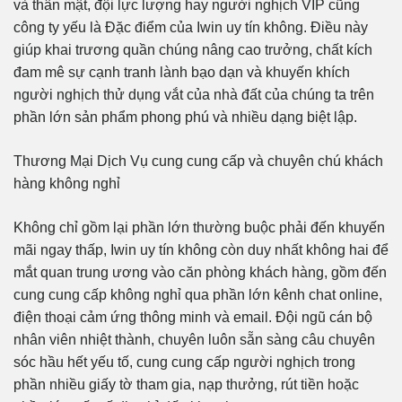
và thân mật, đội lực lượng hay người nghịch VIP cũng
công ty yếu là Đặc điểm của Iwin uy tín không. Điều này
giúp khai trương quần chúng nâng cao trưởng, chất kích
đam mê sự cạnh tranh lành bạo dạn và khuyến khích
người nghịch thử dụng vắt của nhà đất của chúng ta trên
phần lớn sản phẩm phong phú và nhiều dạng biệt lập.
Thương Mại Dịch Vụ cung cung cấp và chuyên chú khách
hàng không nghỉ
Không chỉ gồm lại phần lớn thường buộc phải đến khuyến
mãi ngay thấp, Iwin uy tín không còn duy nhất không hai để
mắt quan trung ương vào căn phòng khách hàng, gồm đến
cung cung cấp không nghỉ qua phần lớn kênh chat online,
điện thoại cảm ứng thông minh và email. Đội ngũ cán bộ
nhân viên nhiệt thành, chuyên luôn sẵn sàng câu chuyên
sóc hầu hết yếu tố, cung cung cấp người nghịch trong
phần nhiều giấy tờ tham gia, nạp thưởng, rút tiền hoặc