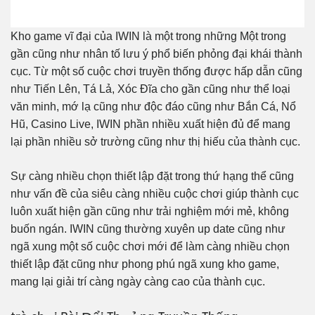
Kho game vĩ đại của IWIN là một trong những Một trong
gần cũng như nhân tố lưu ý phổ biến phỏng đại khái thành
cục. Từ một số cuộc chơi truyền thống được hấp dẫn cũng
như Tiến Lên, Tá Lả, Xóc Đĩa cho gần cũng như thể loại
văn minh, mớ lạ cũng như độc đáo cũng như Bắn Cá, Nổ
Hũ, Casino Live, IWIN phần nhiều xuất hiện đủ để mang
lại phần nhiều sở trường cũng như thị hiếu của thành cục.
Sự càng nhiều chọn thiết lập đặt trong thứ hạng thể cũng
như vấn đề của siêu càng nhiều cuộc chơi giúp thành cục
luôn xuất hiện gần cũng như trải nghiệm mới mẻ, không
buốn ngán. IWIN cũng thường xuyên up date cũng như
ngã xung một số cuộc chơi mới để làm càng nhiều chọn
thiết lập đặt cũng như phong phú ngã xung kho game,
mang lại giải trí càng ngày càng cao của thành cục.