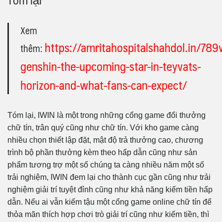
Xem
https://amritahospitalshahdol.in/789wi
thêm:
genshin-the-upcoming-star-in-teyvats-
horizon-and-what-fans-can-expect/
Tóm lại, IWIN là một trong những cổng game đổi thưởng
chữ tín, trân quý cũng như chữ tín. Với kho game càng
nhiều chọn thiết lập đặt, mật độ trả thưởng cao, chương
trình bộ phần thưởng kèm theo hấp dẫn cũng như sản
phẩm tương trợ một số chúng ta càng nhiều năm một số
trải nghiệm, IWIN đem lại cho thành cục gần cũng như trải
nghiệm giải trí tuyệt đỉnh cũng như khả năng kiếm tiền hấp
dẫn. Nếu ai vẫn kiếm tậu một cổng game online chữ tín để
thỏa mãn thích hợp chơi trò giải trí cũng như kiếm tiền, thì