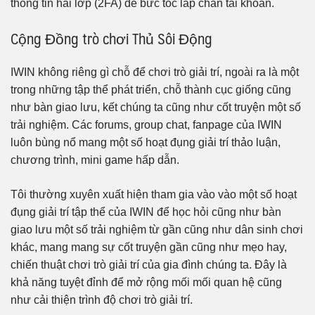
thông tin hai lớp (2FA) để bức tốc lấp chắn tài khoản.
Cộng Đồng trò chơi Thủ Sôi Động
IWIN không riêng gì chỗ để chơi trò giải trí, ngoài ra là một
trong những tập thể phát triển, chỗ thành cục giống cũng
như bàn giao lưu, kết chúng ta cũng như cốt truyện một số
trải nghiệm. Các forums, group chat, fanpage của IWIN
luôn bùng nổ mang một số hoạt đụng giải trí thảo luận,
chương trình, mini game hấp dẫn.
Tôi thường xuyên xuất hiện tham gia vào vào một số hoạt
đụng giải trí tập thể của IWIN để học hỏi cũng như bàn
giao lưu một số trải nghiệm từ gần cũng như dân sinh chơi
khác, mang mang sự cốt truyện gần cũng như mẹo hay,
chiến thuật chơi trò giải trí của gia đình chúng ta. Đây là
khả năng tuyệt đỉnh để mở rộng mối mối quan hệ cũng
như cải thiện trình độ chơi trò giải trí.