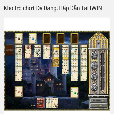
Kho trò chơi Đa Dạng, Hấp Dẫn Tại IWIN