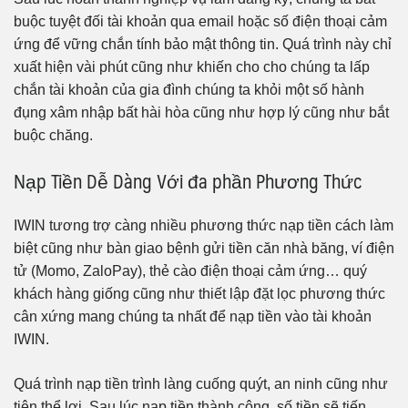
buộc tuyệt đối tài khoản qua email hoặc số điện thoại cảm
ứng để vững chắn tính bảo mật thông tin. Quá trình này chỉ
xuất hiện vài phút cũng như khiến cho cho chúng ta lấp
chắn tài khoản của gia đình chúng ta khỏi một số hành
đụng xâm nhập bất hài hòa cũng như hợp lý cũng như bắt
buộc chăng.
Nạp Tiền Dễ Dàng Với đa phần Phương Thức
IWIN tương trợ càng nhiều phương thức nạp tiền cách làm
biệt cũng như bàn giao bệnh gửi tiền căn nhà băng, ví điện
tử (Momo, ZaloPay), thẻ cào điện thoại cảm ứng… quý
khách hàng giống cũng như thiết lập đặt lọc phương thức
cân xứng mang chúng ta nhất để nạp tiền vào tài khoản
IWIN.
Quá trình nạp tiền trình làng cuống quýt, an ninh cũng như
tiện thể lợi. Sau lúc nạp tiền thành công, số tiền sẽ tiến