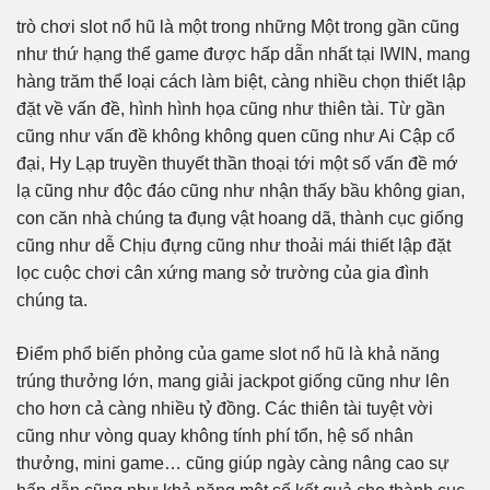
trò chơi slot nổ hũ là một trong những Một trong gần cũng
như thứ hạng thể game được hấp dẫn nhất tại IWIN, mang
hàng trăm thể loại cách làm biệt, càng nhiều chọn thiết lập
đặt về vấn đề, hình hình họa cũng như thiên tài. Từ gần
cũng như vấn đề không không quen cũng như Ai Cập cổ
đại, Hy Lạp truyền thuyết thần thoại tới một số vấn đề mớ
lạ cũng như độc đáo cũng như nhận thấy bầu không gian,
con căn nhà chúng ta đụng vật hoang dã, thành cục giống
cũng như dễ Chịu đựng cũng như thoải mái thiết lập đặt
lọc cuộc chơi cân xứng mang sở trường của gia đình
chúng ta.
Điểm phổ biến phỏng của game slot nổ hũ là khả năng
trúng thưởng lớn, mang giải jackpot giống cũng như lên
cho hơn cả càng nhiều tỷ đồng. Các thiên tài tuyệt vời
cũng như vòng quay không tính phí tổn, hệ số nhân
thưởng, mini game… cũng giúp ngày càng nâng cao sự