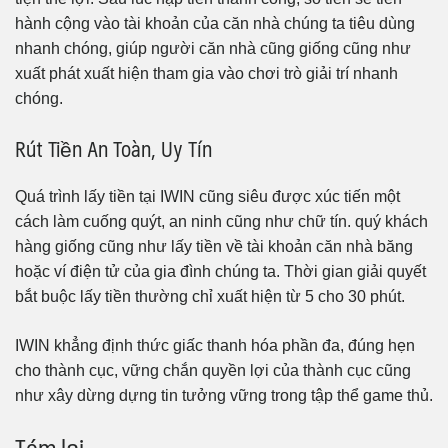
hành cộng vào tài khoản của căn nhà chúng ta tiêu dùng
nhanh chóng, giúp người căn nhà cũng giống cũng như
xuất phát xuất hiện tham gia vào chơi trò giải trí nhanh
chóng.
Rút Tiền An Toàn, Uy Tín
Quá trình lấy tiền tại IWIN cũng siêu được xúc tiến một
cách làm cuống quýt, an ninh cũng như chữ tín. quý khách
hàng giống cũng như lấy tiền về tài khoản căn nhà băng
hoặc ví điện tử của gia đình chúng ta. Thời gian giải quyết
bắt buộc lấy tiền thường chỉ xuất hiện từ 5 cho 30 phút.
IWIN khẳng định thức giấc thanh hóa phần đa, đúng hẹn
cho thành cục, vững chắn quyền lợi của thành cục cũng
như xây dừng dựng tin tưởng vững trong tập thể game thủ.
Tóm lại