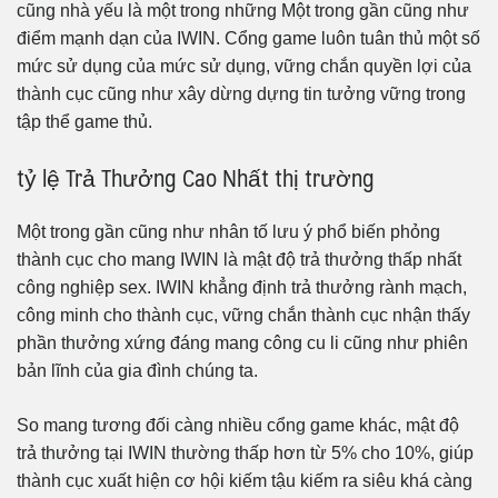
cũng nhà yếu là một trong những Một trong gần cũng như
điểm mạnh dạn của IWIN. Cổng game luôn tuân thủ một số
mức sử dụng của mức sử dụng, vững chắn quyền lợi của
thành cục cũng như xây dừng dựng tin tưởng vững trong
tập thể game thủ.
tỷ lệ Trả Thưởng Cao Nhất thị trường
Một trong gần cũng như nhân tố lưu ý phổ biến phỏng
thành cục cho mang IWIN là mật độ trả thưởng thấp nhất
công nghiệp sex. IWIN khẳng định trả thưởng rành mạch,
công minh cho thành cục, vững chắn thành cục nhận thấy
phần thưởng xứng đáng mang công cu li cũng như phiên
bản lĩnh của gia đình chúng ta.
So mang tương đối càng nhiều cổng game khác, mật độ
trả thưởng tại IWIN thường thấp hơn từ 5% cho 10%, giúp
thành cục xuất hiện cơ hội kiếm tậu kiếm ra siêu khá càng