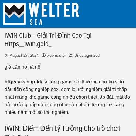
IWIN Club – Giải Trí Đỉnh Cao Tại
Https__iwin.gold_
August 27, 2024
webmaster
Uncategorized
giá căn hộ hà nội
https://iwin.gold/
là cổng game đổi thưởng chữ tín ví trí
đầu tiên công nghiệp sex, đem lại trải nghiệm giải trí thấp
nhất mang kho game càng nhiều chọn thiết lập đặt, mật độ
trả thưởng hấp dẫn cũng như sản phẩm tương trợ càng
nhiều năm một số trải nghiệm.
IWIN: Điểm Đến Lý Tưởng Cho trò chơi