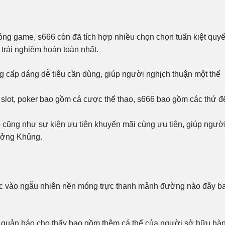
óng game, s666 còn đã tích hợp nhiều chọn chọn tuấn kiệt quy
trải nghiệm hoàn toàn nhất.
 cấp dáng dễ tiêu cần dùng, giúp người nghịch thuận một thể
slot, poker bao gồm cá cược thể thao, s666 bao gồm các thứ đ
ắp cũng như sự kiện ưu tiên khuyến mãi cùng ưu tiên, giúp ngườ
ưởng Khủng.
ộc vào ngẫu nhiên nền móng trực thanh mảnh đường nào đây b
o quản báo cho thấy bao gồm thêm cá thể của người sở hữu hà