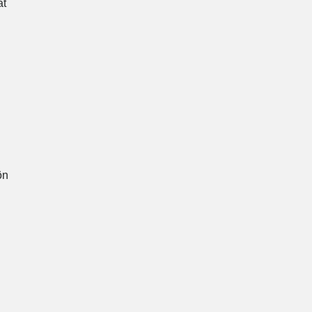
ất
ôn