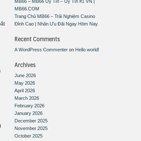
MB66 – MB66 Uy Tín – Uy Tín #1 VN |
MB66.COM
Trang Chủ MB66 – Trải Nghiệm Casino
Đỉnh Cao | Nhận Ưu Đãi Ngay Hôm Nay
bắt
Recent Comments
A WordPress Commenter
on
Hello world!
Archives
h
June 2026
May 2026
April 2026
March 2026
February 2026
January 2026
December 2025
g
November 2025
October 2025