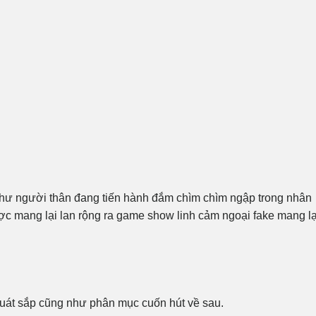
như người thân đang tiến hành đắm chìm chìm ngập trong nhân
ợc mang lại lan rộng ra game show linh cảm ngoại fake mang lạ
át sắp cũng như phân mục cuốn hút về sau.