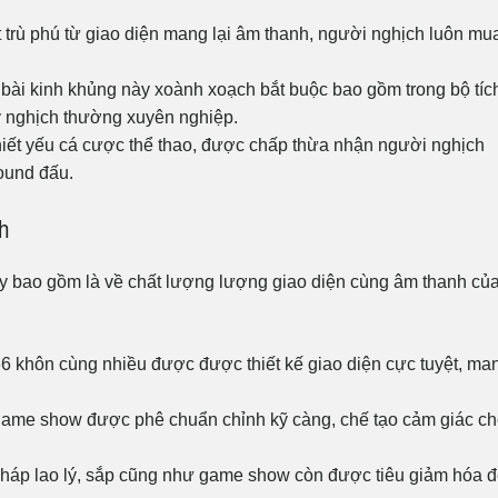
 trù phú từ giao diện mang lại âm thanh, người nghịch luôn mu
ài kinh khủng này xoành xoạch bắt buộc bao gồm trong bộ tíc
 nghịch thường xuyên nghiệp.
hiết yếu cá cược thể thao, được chấp thừa nhận người nghịch
ound đấu.
h
y bao gồm là về chất lượng lượng giao diện cùng âm thanh củ
6 khôn cùng nhiều được được thiết kế giao diện cực tuyệt, ma
game show được phê chuẩn chỉnh kỹ càng, chế tạo cảm giác c
pháp lao lý, sắp cũng như game show còn được tiêu giảm hóa 