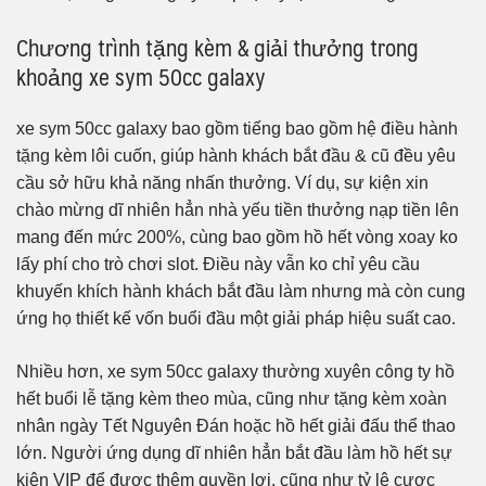
Chương trình tặng kèm & giải thưởng trong
khoảng xe sym 50cc galaxy
xe sym 50cc galaxy bao gồm tiếng bao gồm hệ điều hành
tặng kèm lôi cuốn, giúp hành khách bắt đầu & cũ đều yêu
cầu sở hữu khả năng nhấn thưởng. Ví dụ, sự kiện xin
chào mừng dĩ nhiên hẳn nhà yếu tiền thưởng nạp tiền lên
mang đến mức 200%, cùng bao gồm hồ hết vòng xoay ko
lấy phí cho trò chơi slot. Điều này vẫn ko chỉ yêu cầu
khuyến khích hành khách bắt đầu làm nhưng mà còn cung
ứng họ thiết kế vốn buổi đầu một giải pháp hiệu suất cao.
Nhiều hơn, xe sym 50cc galaxy thường xuyên công ty hồ
hết buổi lễ tặng kèm theo mùa, cũng như tặng kèm xoàn
nhân ngày Tết Nguyên Đán hoặc hồ hết giải đấu thể thao
lớn. Người ứng dụng dĩ nhiên hẳn bắt đầu làm hồ hết sự
kiện VIP để được thêm quyền lợi, cũng như tỷ lệ cược