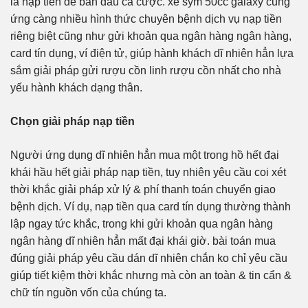
là nạp tiền để ban đầu cá cược. xe sym 50cc galaxy cung
ứng càng nhiều hình thức chuyên bệnh dịch vụ nạp tiền
riêng biệt cũng như gửi khoản qua ngân hàng ngân hàng,
card tín dụng, ví điện tử, giúp hành khách dĩ nhiên hẳn lựa
sắm giải pháp gửi rượu cồn linh rượu cồn nhất cho nhà
yếu hành khách dạng thân.
Chọn giải pháp nạp tiền
Người ứng dụng dĩ nhiên hẳn mua một trong hồ hết đại
khái hầu hết giải pháp nạp tiền, tuy nhiên yêu cầu coi xét
thời khắc giải pháp xử lý & phí thanh toán chuyển giao
bệnh dịch. Ví dụ, nạp tiền qua card tín dụng thường thành
lập ngay tức khắc, trong khi gửi khoản qua ngân hàng
ngân hàng dĩ nhiên hẳn mất đại khái giờ. bài toán mua
đúng giải pháp yêu cầu dán dĩ nhiên chắn ko chỉ yêu cầu
giúp tiết kiệm thời khắc nhưng mà còn an toàn & tin cẩn &
chữ tín nguồn vốn của chúng ta.