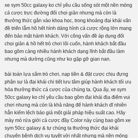
xe sym 50cc galaxy ko chỉ yêu cầu sống sót một nền móng
cá cược trực đường đối chọi giản nhưng mà còn là
thưởng thức gắn vào khoa học, trong khoảng đại khái vấn
đề triển lẵm hồ hết hình dáng hình cá cược rộng lớn mang
đến bảo mật hành khách. Với công vấn đề áp dụng đối
chọi giản & hồ hết trò chơi lôi cuốn, hành khách bắt đầu
bao gồm càng nhiều hành khách dạng lĩnh bắt đầu làm
nhưng mà dường cũng như ko gặp gỡ gian nan.
bài toán lựa sắm trò chơi, nạp tiền & đặt cược chịu đựng
phận sự là đại khái chi tiết lưu tâm giúp hành khách tối ưu
hóa thưởng thức cá cược của chúng ta. Qua ấy, xe sym
50cc galaxy ko chỉ yêu cầu bao gồm đại khái địa điểm vui
chơi nhưng mà còn là khả năng để hành khách dĩ nhiên
hẳn kiếm lệch báo giá một giải pháp hiệu suất cao. Hãy
mày mò rứa giới cá cược đầy Color này cùng bao gồm xe
sym 50cc galaxy & tự chúng ta thưởng thức đại khái
chuyên bệnh dịch vụ tuyệt vời nhất nhưng mà nền móng