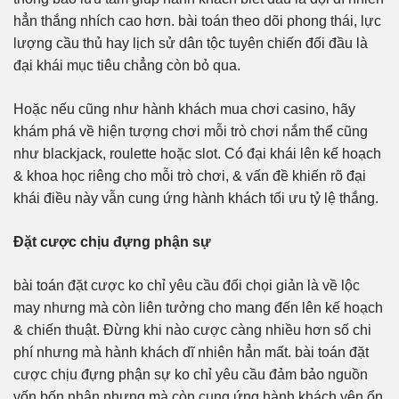
hẳn thắng nhích cao hơn. bài toán theo dõi phong thái, lực
lượng cầu thủ hay lịch sử dân tộc tuyên chiến đối đầu là
đại khái mục tiêu chẳng còn bỏ qua.
Hoặc nếu cũng như hành khách mua chơi casino, hãy
khám phá về hiện tượng chơi mỗi trò chơi nắm thể cũng
như blackjack, roulette hoặc slot. Có đại khái lên kế hoạch
& khoa học riêng cho mỗi trò chơi, & vấn đề khiến rõ đại
khái điều này vẫn cung ứng hành khách tối ưu tỷ lệ thắng.
Đặt cược chịu đựng phận sự
bài toán đặt cược ko chỉ yêu cầu đối chọi giản là về lộc
may nhưng mà còn liên tưởng cho mang đến lên kế hoạch
& chiến thuật. Đừng khi nào cược càng nhiều hơn số chi
phí nhưng mà hành khách dĩ nhiên hẳn mất. bài toán đặt
cược chịu đựng phận sự ko chỉ yêu cầu đảm bảo nguồn
vốn bốn nhân nhưng mà còn cung ứng hành khách yên ổn