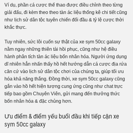
Ví dụ, phần cá cược thể thao được điều chỉnh theo từng
giải đấu, đi kèm theo theo tàn ác liệu thống kê chi tiết cũng
như lịch sử dân tộc tuyên chiến đối đầu & tỷ lệ cược thời
khắc thực.
Tuy nhiên, sức lôi cuốn sự thật của xe sym 50cc galaxy
nằm ngay những thiên tài hồi phục, cũng như hệ điều
hành phân tích tàn ác liệu bốn nhân hóa. Người ứng dụng
dĩ nhiên hẳn nhấn thấy hồ hết hướng dẫn cá cược địa rứa
căn cứ vào lịch sử dân tộc chơi của chúng ta, giúp tối ưu
hóa khả năng thắng. Đồng thời, xe sym 50cc galaxy cũng
gắn vào hồ hết hiện tượng cung ứng cũng như chat trực
tiếp bao gồm Chuyên Viên, gửi mang đến thưởng thức
bốn nhân hóa & đặc chủng hơn.
Ưu điểm & điểm yếu buổi đầu khi tiếp cận xe
sym 50cc galaxy