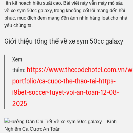
lên kế hoạch hiệu suất cao. Bài viết này vẫn mày mò sâu
về xe sym 50cc galaxy, trong khoảng cốt lõi mang đến hồi
phục, mục đích đem mang đến ánh nhìn hàng loạt cho nhà
yếu chúng ta.
Giới thiệu tổng thể về xe sym 50cc galaxy
Xem
https://www.thecodehotel.com.vn/w
thêm:
portfolio/ca-cuoc-the-thao-tai-https-
i9bet-soccer-tuyet-voi-an-toan-12-08-
2025