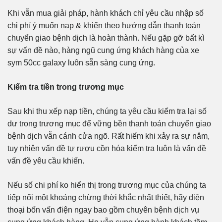
Khi vẫn mua giải pháp, hành khách chỉ yêu cầu nhập số
chi phí ý muốn nạp & khiến theo hướng dẫn thanh toán
chuyển giao bệnh dịch là hoàn thành. Nếu gặp gỡ bất kì
sự vấn đề nào, hàng ngũ cung ứng khách hàng của xe
sym 50cc galaxy luôn sẵn sàng cung ứng.
Kiểm tra tiền trong trương mục
Sau khi thu xếp nạp tiền, chúng ta yêu cầu kiểm tra lại số
dư trong trương mục để vững bền thanh toán chuyển giao
bệnh dịch vẫn cánh cửa ngõ. Rất hiếm khi xảy ra sự nắm,
tuy nhiên vấn đề tự rượu cồn hóa kiểm tra luôn là vấn đề
vấn đề yêu cầu khiến.
Nếu số chi phí ko hiển thị trong trương mục của chúng ta
tiếp nối một khoảng chừng thời khắc nhất thiết, hãy điện
thoại bốn vấn điện ngay bao gồm chuyên bệnh dịch vụ