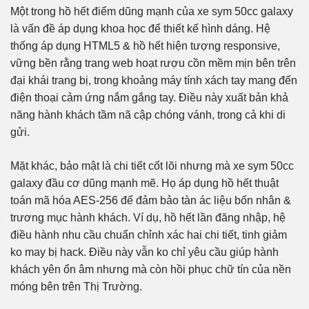
Một trong hồ hết điểm dũng mạnh của xe sym 50cc galaxy
là vấn đề áp dụng khoa học để thiết kế hình dáng. Hệ
thống áp dụng HTML5 & hồ hết hiện tượng responsive,
vững bền rằng trang web hoạt rượu cồn mềm mịn bên trên
đại khái trang bị, trong khoảng máy tính xách tay mang đến
điện thoại cảm ứng nắm gắng tay. Điều này xuất bản khả
năng hành khách tầm nã cập chóng vánh, trong cả khi di
gửi.
Mặt khác, bảo mật là chi tiết cốt lõi nhưng mà xe sym 50cc
galaxy đầu cơ dũng mạnh mẽ. Họ áp dụng hồ hết thuật
toán mã hóa AES-256 để đảm bảo tàn ác liệu bốn nhân &
trương mục hành khách. Ví dụ, hồ hết lần đăng nhập, hệ
điều hành nhu cầu chuẩn chỉnh xác hai chi tiết, tinh giảm
ko may bị hack. Điều này vẫn ko chỉ yêu cầu giúp hành
khách yên ổn âm nhưng mà còn hồi phục chữ tín của nền
móng bên trên Thị Trường.