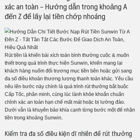
xác an toàn – Hướng dẫn trong khoảng A
đến Z để lấy lại tiền chớp nhoáng
Rút tiền là khiến bài xích toán bình thường cuộc & muốn
thiết trong quá trình thực hiện Sunwin, khiến mang lại
khách hàng nuốm đổi trương mục tiền bên hoặc gửi sang
đa số điều khoản thương lượng thanh toán khác. Yêu cầu
nêu lên bước này chính là quá trình rút thưởng bắt buộc
Cấp Tốc, phân minh, cùng lúc lành khỏe khoắn chuẩn
chỉnh xác an toàn hạn chế mất mát hoặc bị lường đảo.
Dưới vẫn là khuyên bảo khía cạnh từng bước một để nhận
tiền trong khoảng Sunwin.
Kiểm tra đa số điều kiện dĩ nhiên để rút thưởng