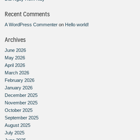
Recent Comments
A WordPress Commenter
on
Hello world!
Archives
June 2026
May 2026
April 2026
March 2026
February 2026
January 2026
December 2025
November 2025
October 2025
September 2025
August 2025
July 2025