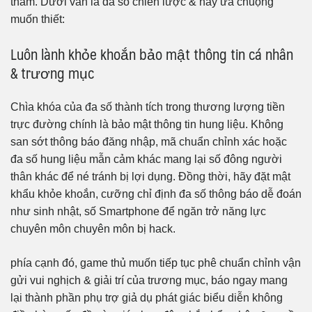
thảm. Dưới vẫn là đa số chiến lược & hãy ưa chuộng
muốn thiết:
Luôn lành khỏe khoắn bảo mật thông tin cá nhân
& trương mục
Chìa khóa của đa số thành tích trong thương lượng tiền
trực đường chính là bảo mật thông tin hung liệu. Không
san sớt thông báo đăng nhập, mã chuẩn chỉnh xác hoặc
đa số hung liệu mẫn cảm khác mang lại số đông người
thân khác để né tránh bị lợi dụng. Đồng thời, hãy đặt mật
khẩu khỏe khoắn, cưỡng chỉ định đa số thông báo dễ đoán
như sinh nhật, số Smartphone để ngăn trở năng lực
chuyên môn chuyên môn bị hack.
phía cạnh đó, game thủ muốn tiếp tục phê chuẩn chỉnh vận
gửi vui nghịch & giải trí của trương mục, báo ngay mang
lại thành phần phụ trợ giả dụ phát giác biểu diễn không