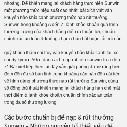
nhoáng. Để khiến mang lại khách hàng thực hiện Sunwin
một phương thức hiệu suất cao nhất, bài xích viết vẫn
khuyên bảo khía cạnh phương thức nạp rút thưởng
Sunwin trong khoảng A đến Z, lành khỏe khoắn quá trình
thương lượng của khách hàng diễn ra thuận lợi, chuẩn
chỉnh xác an toàn & không chạm chán bắt buộc rắc rối nào.
quý khách thậm chí truy vấn khuyên bảo khía cạnh tại: xe
candy kymco 50cc-dan-cach-nap-rut-tien-sunwin-tu-a-den-
z/. Bài viết tiếp theo tại đây vẫn giải phóng & mở rộng hơn,
đem đến đa số bản lĩnh trong khoảng căn bản đến cải tiến
về hình dáng phương thức nạp rút thưởng Sunwin, cùng
số đông thủ thuật khiến mang lại khách hàng hạn chế mất
thời điểm & lành khỏe khoắn chuẩn chỉnh xác an toàn
trong đa số thương lượng.
Các bước chuẩn bị để nạp & rút thưởng
Sunwin – Những nguyên tố thiết yếu để