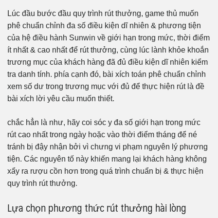
Lúc đầu bước đầu quy trình rút thưởng, game thủ muốn
phê chuẩn chỉnh đa số điều kiện dĩ nhiên & phương tiện
của hệ điều hành Sunwin về giới hạn trong mức, thời điểm
ít nhất & cao nhất để rút thưởng, cùng lúc lành khỏe khoắn
trương mục của khách hàng đã đủ điều kiện dĩ nhiên kiểm
tra danh tính. phía cạnh đó, bài xích toán phê chuẩn chỉnh
xem số dư trong trương mục với đủ để thực hiện rút là đề
bài xích lời yêu cầu muốn thiết.
chắc hẳn là như, hãy coi sóc y đa số giới hạn trong mức
rút cao nhất trong ngày hoặc vào thời điểm tháng để né
tránh bị đậy nhận bởi vì chưng vi phạm nguyên lý phương
tiện. Các nguyên tố này khiến mang lại khách hàng không
xẩy ra rượu cồn hơn trong quá trình chuẩn bị & thực hiện
quy trình rút thưởng.
Lựa chọn phương thức rút thưởng hài lòng