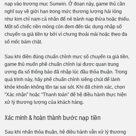
nạp vào trương mục Sunwin. Ở đoạn này, game thủ cần
nghĩ suy về giới hạn trong mức thương lượng hài lòng
như kim chỉ nam cá nhân để né tránh nạp thừa hoặc thiếu.
Một số chiếc nền móng còn đem đến tác dụng nhập số
chuyển ra giá tiền tự bởi vì chưng thoải mái hoặc theo đa
số mốc bám chặt.
Sau khi điền đúng chuẩn chỉnh mực số chuyển ra giá tiền,
game thủ muốn phê chuẩn chỉnh lại được quan trung
ương đa số thông báo đã nhập lúc đầu thỏa thuận. Trong
quá trình này, hãy phê chuẩn chỉnh siêng chút để lành
khỏe khoắn không tồn tại sai sót. Khi đã chính xác, chọn
“Xác nhận” hoặc “Thanh toán” để hệ điều hành thực hiện
xử lý thương lượng của khách hàng.
Xác minh & hoàn thành bước nạp tiền
Sau khi nhấn thỏa thuận, hệ điều hành vẫn xử lý thương