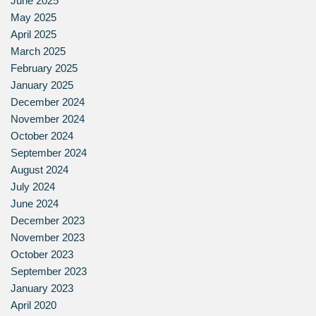
June 2025
May 2025
April 2025
March 2025
February 2025
January 2025
December 2024
November 2024
October 2024
September 2024
August 2024
July 2024
June 2024
December 2023
November 2023
October 2023
September 2023
January 2023
April 2020