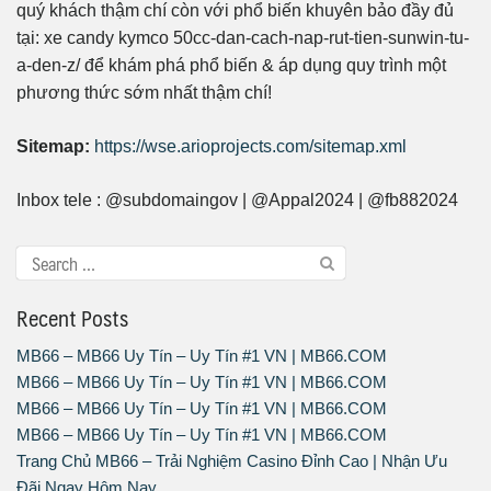
quý khách thậm chí còn với phổ biến khuyên bảo đầy đủ
tại: xe candy kymco 50cc-dan-cach-nap-rut-tien-sunwin-tu-
a-den-z/ để khám phá phổ biến & áp dụng quy trình một
phương thức sớm nhất thậm chí!
Sitemap:
https://wse.arioprojects.com/sitemap.xml
Inbox tele : @subdomaingov | @Appal2024 | @fb882024
Recent Posts
MB66 – MB66 Uy Tín – Uy Tín #1 VN | MB66.COM
MB66 – MB66 Uy Tín – Uy Tín #1 VN | MB66.COM
MB66 – MB66 Uy Tín – Uy Tín #1 VN | MB66.COM
MB66 – MB66 Uy Tín – Uy Tín #1 VN | MB66.COM
Trang Chủ MB66 – Trải Nghiệm Casino Đỉnh Cao | Nhận Ưu
Đãi Ngay Hôm Nay