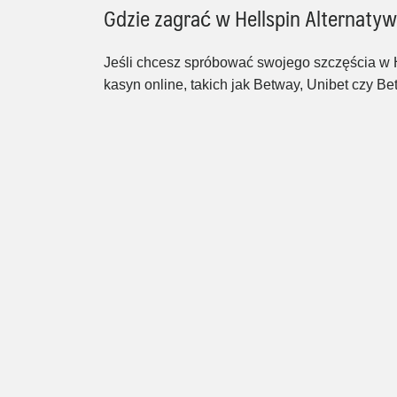
Gdzie zagrać w Hellspin Alternatyw
Jeśli chcesz spróbować swojego szczęścia w 
kasyn online, takich jak Betway, Unibet czy Bet