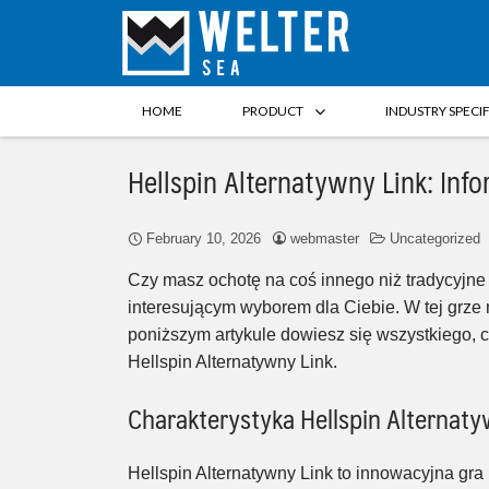
HOME
PRODUCT
INDUSTRY SPECI
Hellspin Alternatywny Link: Inf
February 10, 2026
webmaster
Uncategorized
Czy masz ochotę na coś innego niż tradycyjne 
interesującym wyborem dla Ciebie. W tej grze
poniższym artykule dowiesz się wszystkiego, 
Hellspin Alternatywny Link.
Charakterystyka Hellspin Alternaty
Hellspin Alternatywny Link to innowacyjna gra