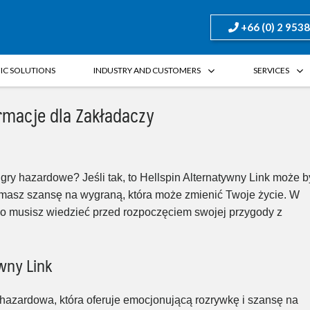
+66 (0) 2 953
FIC SOLUTIONS
INDUSTRY AND CUSTOMERS
SERVICES
ormacje dla Zakładaczy
gry hazardowe? Jeśli tak, to Hellspin Alternatywny Link może b
 masz szansę na wygraną, która może zmienić Twoje życie. W
co musisz wiedzieć przed rozpoczęciem swojej przygody z
wny Link
 hazardowa, która oferuje emocjonującą rozrywkę i szansę na