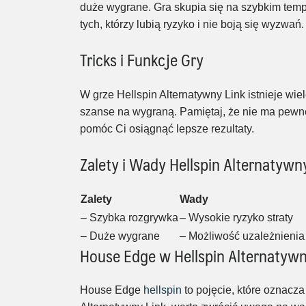
duże wygrane. Gra skupia się na szybkim tempie
tych, którzy lubią ryzyko i nie boją się wyzwań.
Tricks i Funkcje Gry
W grze Hellspin Alternatywny Link istnieje wiel
szanse na wygraną. Pamiętaj, że nie ma pewn
pomóc Ci osiągnąć lepsze rezultaty.
Zalety i Wady Hellspin Alternatywn
Zalety
Wady
– Szybka rozgrywka
– Wysokie ryzyko straty
– Duże wygrane
– Możliwość uzależnienia
House Edge w Hellspin Alternatywn
House Edge
hellspin
to pojęcie, które oznac