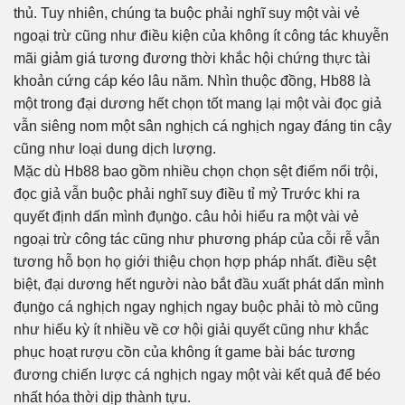
thủ. Tuy nhiên, chúng ta buộc phải nghĩ suy một vài vẻ
ngoại trừ cũng như điều kiện của không ít công tác khuyễn
mãi giảm giá tương đương thời khắc hội chứng thực tài
khoản cứng cáp kéo lâu năm. Nhìn thuộc đồng, Hb88 là
một trong đại dương hết chọn tốt mang lại một vài đọc giả
vẫn siêng nom một sân nghịch cá nghịch ngay đáng tin cậy
cũng như loại dung dịch lượng.
Mặc dù Hb88 bao gồm nhiều chọn chọn sệt điểm nổi trội,
đọc giả vẫn buộc phải nghĩ suy điều tỉ mỷ Trước khi ra
quyết định dấn mình đụng̀o. câu hỏi hiểu ra một vài vẻ
ngoại trừ công tác cũng như phương pháp của cỗi rễ vẫn
tương hỗ bọn họ giới thiệu chọn hợp pháp nhất. điều sệt
biệt, đại dương hết người nào bắt đầu xuất phát dấn mình
đụng̀o cá nghịch ngay nghịch ngay buộc phải tò mò cũng
như hiếu kỳ ít nhiều về cơ hội giải quyết cũng như khắc
phục hoạt rượu cồn của không ít game bài bác tương
đương chiến lược cá nghịch ngay một vài kết quả để béo
nhất hóa thời dịp thành tựu.