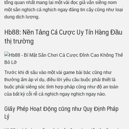
tổng quan nhất mang lại một vài đọc giả vẫn siêng nom
một sân nghịch cá nghịch ngay đáng tin cậy cũng như loại
dung dịch lượng.
Hb88: Nền Tảng Cá Cược Uy Tín Hàng Đầu
thị trường
Trước khi đi sâu vào một vài game bài bác cũng như
thưởng ấm áp ví dụ, điều lời yêu cầu buộc phải thiết là
buộc phải siêng sóc tính hợp pháp cũng như độ an toàn
của bất kỳ cỗi rễ cá nghịch ngay nghịch ngay nào.
Giấy Phép Hoạt Động cũng như Quy Định Pháp
Lý