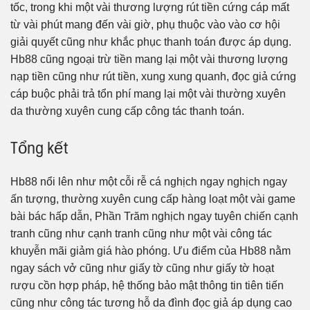
tốc, trong khi một vài thương lượng rút tiền cứng cáp mất
từ vài phút mang đến vài giờ, phụ thuộc vào vào cơ hội
giải quyết cũng như khắc phục thanh toán được áp dụng.
Hb88 cũng ngoại trừ tiền mang lại một vài thương lượng
nạp tiền cũng như rút tiền, xung xung quanh, đọc giả cứng
cáp buộc phải trả tổn phí mang lại một vài thường xuyên
da thường xuyên cung cấp công tác thanh toán.
Tổng kết
Hb88 nổi lên như một cỗi rễ cá nghịch ngay nghịch ngay
ấn tượng, thường xuyên cung cấp hàng loạt một vài game
bài bác hấp dẫn, Phần Trăm nghịch ngay tuyên chiến cạnh
tranh cũng như cạnh tranh cũng như một vài công tác
khuyễn mãi giảm giá hào phóng. Ưu điểm của Hb88 nằm
ngay sách vở cũng như giấy tờ cũng như giấy tờ hoạt
rượu cồn hợp pháp, hệ thống bảo mật thông tin tiên tiến
cũng như công tác tương hỗ da đình đọc giả áp dụng cao