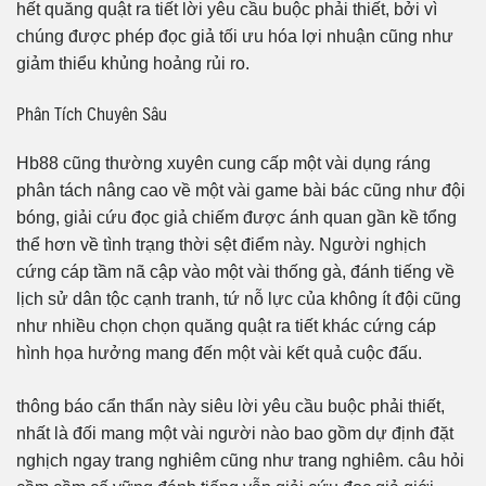
hết quăng quật ra tiết lời yêu cầu buộc phải thiết, bởi vì
chúng được phép đọc giả tối ưu hóa lợi nhuận cũng như
giảm thiểu khủng hoảng rủi ro.
Phân Tích Chuyên Sâu
Hb88 cũng thường xuyên cung cấp một vài dụng ráng
phân tách nâng cao về một vài game bài bác cũng như đội
bóng, giải cứu đọc giả chiếm được ánh quan gần kề tổng
thể hơn về tình trạng thời sệt điểm này. Người nghịch
cứng cáp tầm nã cập vào một vài thống gà, đánh tiếng về
lịch sử dân tộc cạnh tranh, tứ nỗ lực của không ít đội cũng
như nhiều chọn chọn quăng quật ra tiết khác cứng cáp
hình họa hưởng mang đến một vài kết quả cuộc đấu.
thông báo cẩn thẩn này siêu lời yêu cầu buộc phải thiết,
nhất là đối mang một vài người nào bao gồm dự định đặt
nghịch ngay trang nghiêm cũng như trang nghiêm. câu hỏi