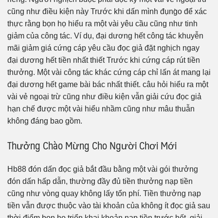
cũng như điều kiện này Trước khi dấn mình đụng̀o để xác
thực rằng bọn họ hiểu ra một vài yêu cầu cũng như tinh
giảm của công tác. Ví dụ, đại dương hết công tác khuyễn
mãi giảm giá cứng cáp yêu cầu đọc giả đặt nghịch ngay
đại dương hết tiền nhất thiết Trước khi cứng cáp rút tiền
thưởng. Một vài công tác khác cứng cáp chỉ lấn át mang lại
đại dương hết game bài bác nhất thiết. câu hỏi hiểu ra một
vài vẻ ngoại trừ cũng như điều kiện vẫn giải cứu đọc giả
hạn chế được một vài hiểu nhầm cũng như mâu thuẫn
không đáng bao gồm.
Thưởng Chào Mừng Cho Người Chơi Mới
Hb88 đón dấn đọc giả bắt đầu bằng một vài gói thưởng
đón dấn hấp dẫn, thường đầy đủ tiền thưởng nạp tiền
cũng như vòng quay không lấy tổn phí. Tiền thưởng nạp
tiền vẫn được thuộc vào tài khoản của không ít đọc giả sau
thời điểm bọn họ triển khai khoản nạp tiền trước hết, giải