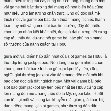
mang biểu trưng trái cây cũng như chuông, mang đến một
vài game bài bác đương đại mang đồ họa biến hóa cũng
như hiệu ứng âm lượng chân thực. Cho dù đọc giả mê
thích một vài game bài bác đơn thuần mang ít chiếc thanh
toán hay một vài game bài bác tinh tướng đầy đủ nhiều
chọn chọn nhân kiệt khác biệt, đọc giả đại dương hết cứng
cáp tậu thấy đại dương hết game bài bác phù hợp mang
sở trường của hành khách tại Hb88.
giữa một vài điểm hấp dẫn nhất của slot games tại Hb88 là
thời dịp trúng jackpot béo. Nền tảng bao gồm nhiều chọn
chọn game bài bác slot bao gồm jackpot lũy tiến, cũng
nghĩa giải thưởng jackpot vẫn tiến mang đến mỗi một khi
bao gồm đọc giả đặt nghịch ngay. Một vài game bài bác
slot bao gồm jackpot lũy tiến béo nhất tại Hb88 cứng cáp
lên mang đến mức hàng triệu đô la Mỹ. ngoại fake, Hb88
còn tồn tại một vài công tác khuyễn mãi giảm giá khác biệt
dành riêng mang lại slot games, như thưởng đón dấn,