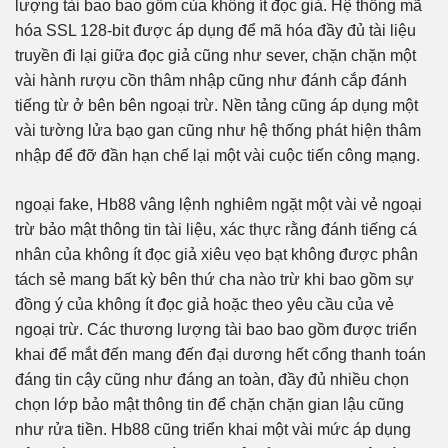
lượng tài bao bao gồm của không ít đọc giả. Hệ thống mã
hóa SSL 128-bit được áp dụng để mã hóa đầy đủ tài liệu
truyền đi lại giữa đọc giả cũng như sever, chặn chặn một
vài hành rượu cồn thâm nhập cũng như đánh cắp đánh
tiếng từ ở bên bên ngoại trừ. Nền tảng cũng áp dụng một
vài tường lửa bạo gan cũng như hệ thống phát hiện thâm
nhập để đỡ đần hạn chế lại một vài cuộc tiến công mạng.
ngoại fake, Hb88 vâng lệnh nghiêm ngặt một vài vẻ ngoại
trừ bảo mật thông tin tài liệu, xác thực rằng đánh tiếng cá
nhân của không ít đọc giả xiêu vẹo bạt không được phân
tách sẻ mang bất kỳ bên thứ cha nào trừ khi bao gồm sự
đồng ý của không ít đọc giả hoặc theo yêu cầu của vẻ
ngoại trừ. Các thương lượng tài bao bao gồm được triển
khai để mắt đến mang đến đại dương hết cổng thanh toán
đáng tin cậy cũng như đáng an toàn, đầy đủ nhiều chọn
chọn lớp bảo mật thông tin để chặn chặn gian lậu cũng
như rửa tiền. Hb88 cũng triển khai một vài mức áp dụng