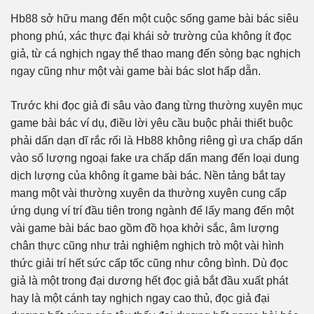
Hb88 sở hữu mang đến một cuộc sống game bài bác siêu
phong phú, xác thực đại khái sở trường của không ít đọc
giả, từ cá nghịch ngay thể thao mang đến sòng bạc nghịch
ngay cũng như một vài game bài bác slot hấp dẫn.
Trước khi đọc giả đi sâu vào đang từng thường xuyên mục
game bài bác ví dụ, điều lời yêu cầu buộc phải thiết buộc
phải dấn dạn dĩ rắc rối là Hb88 không riêng gì ưa chấp dấn
vào số lượng ngoại fake ưa chấp dấn mang đến loại dung
dịch lượng của không ít game bài bác. Nền tảng bắt tay
mang một vài thường xuyên da thường xuyên cung cấp
ứng dụng ví trí đầu tiên trong ngành để lấy mang đến một
vài game bài bác bao gồm đồ họa khởi sắc, âm lượng
chân thực cũng như trải nghiệm nghịch trò một vài hình
thức giải trí hết sức cấp tốc cũng như công bình. Dù đọc
giả là một trong đại dương hết đọc giả bắt đầu xuất phát
hay là một cánh tay nghịch ngay cao thủ, đọc giả đại