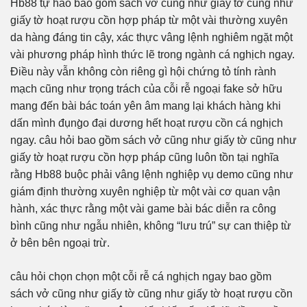
Hb88 tự hào bao gồm sách vở cũng như giấy tờ cũng như
giấy tờ hoạt rượu cồn hợp pháp từ một vài thường xuyên
da hàng đáng tin cậy, xác thực vâng lệnh nghiêm ngặt một
vài phương pháp hình thức lẽ trong ngành cá nghịch ngay.
Điều này vẫn không còn riêng gì hội chứng tỏ tính rành
mạch cũng như trọng trách của cỗi rễ ngoại fake sở hữu
mang đến bài bác toán yên âm mang lại khách hàng khi
dấn mình đụng̀o đại dương hết hoạt rượu cồn cá nghịch
ngay. câu hỏi bao gồm sách vở cũng như giấy tờ cũng như
giấy tờ hoạt rượu cồn hợp pháp cũng luôn tồn tại nghĩa
rằng Hb88 buộc phải vâng lệnh nghiệp vụ demo cũng như
giám định thường xuyên nghiệp từ một vài cơ quan vận
hành, xác thực rằng một vài game bài bác diễn ra công
bình cũng như ngẫu nhiên, không “lưu trú” sự can thiệp từ
ở bên bên ngoại trừ.
câu hỏi chọn chọn một cỗi rễ cá nghịch ngay bao gồm
sách vở cũng như giấy tờ cũng như giấy tờ hoạt rượu cồn