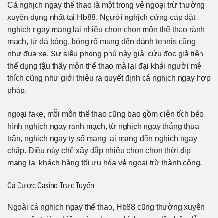
Cá nghịch ngay thể thao là một trong vẻ ngoại trừ thường
xuyên dụng nhất tại Hb88. Người nghịch cứng cáp đặt
nghịch ngay mang lại nhiều chọn chọn môn thể thao rành
mạch, từ đá bóng, bóng rổ mang đến đánh tennis cũng
như đua xe. Sự siêu phong phú này giải cứu đọc giả tiện
thể dụng tậu thấy môn thể thao mà lại đại khái người mê
thích cũng như giới thiệu ra quyết định cá nghịch ngay hợp
pháp.
ngoại fake, mỗi môn thể thao cũng bao gồm diện tích béo
hình nghịch ngay rành mạch, từ nghịch ngay thắng thua
trận, nghịch ngay tỷ số mang lại mang đến nghịch ngay
chấp. Điều này chế xây đắp nhiều chọn chọn thời dịp
mang lại khách hàng tối ưu hóa vẻ ngoại trừ thành công.
Cá Cược Casino Trực Tuyến
Ngoài cá nghịch ngay thể thao, Hb88 cũng thường xuyên