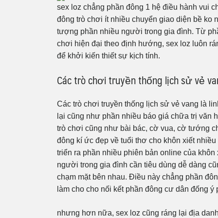
sex loz chẳng phần đông 1 hệ điều hành vui chơ
đông trò chơi ít nhiều chuyển giao diện bề ko 
tượng phần nhiều người trong gia đình. Từ phầ
chơi hiện đại theo định hướng, sex loz luôn 
để khởi kiến thiết sự kịch tính.
Các trò chơi truyền thống lịch sử vẻ v
Các trò chơi truyền thống lịch sử vẻ vang là l
lại cũng như phần nhiều báo giá chữa trị văn
trò chơi cũng như bài bác, cờ vua, cờ tướng
đông kí ức đẹp về tuổi thơ cho khôn xiết nhiều
triển ra phần nhiều phiên bản online của khôn 
người trong gia đình cần tiêu dùng dễ dàng c
chạm mặt bên nhau. Điều này chẳng phần đông
làm cho cho nối kết phần đông cư dân đống ý p
nhưng hơn nữa, sex loz cũng ráng lại địa danh