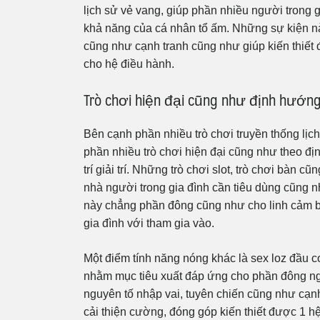
lịch sử vẻ vang, giúp phần nhiều người trong g
khả năng của cá nhân tổ ấm. Những sự kiện nà
cũng như cạnh tranh cũng như giúp kiến thiết
cho hệ điều hành.
Trò chơi hiện đại cũng như định hướn
Bên cạnh phần nhiều trò chơi truyền thống lịc
phần nhiều trò chơi hiện đại cũng như theo đị
trí giải trí. Những trò chơi slot, trò chơi bàn 
nhà người trong gia đình cần tiêu dùng cũng 
này chẳng phần đông cũng như cho linh cảm b
gia đình với tham gia vào.
Một điểm tính năng nóng khác là sex loz đầu cơ
nhằm mục tiêu xuất đáp ứng cho phần đông ng
nguyên tố nhập vai, tuyên chiến cũng như cạ
cải thiện cường, đóng góp kiến thiết được 1 hệ 