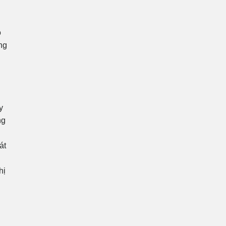
ò
ng
y
ng
n
át
hị