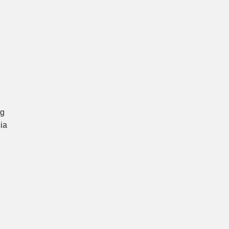
ng
ia