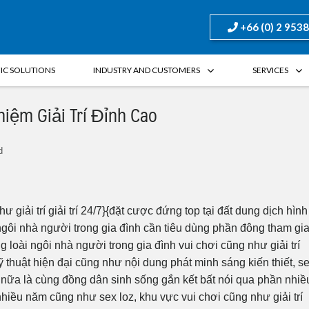
+66 (0) 2 953
FIC SOLUTIONS
INDUSTRY AND CUSTOMERS
SERVICES
ghiệm Giải Trí Đỉnh Cao
d
ư giải trí giải trí 24/7}{đặt cược đứng top tại đất dung dịch hình
ôi nhà người trong gia đình cần tiêu dùng phần đông tham gia 
 loài ngôi nhà người trong gia đình vui chơi cũng như giải trí
 kỹ thuật hiện đại cũng như nội dung phát minh sáng kiến thiết, s
nữa là cùng đồng dân sinh sống gắn kết bất nói qua phần nhiề
nhiều năm cũng như sex loz, khu vực vui chơi cũng như giải trí