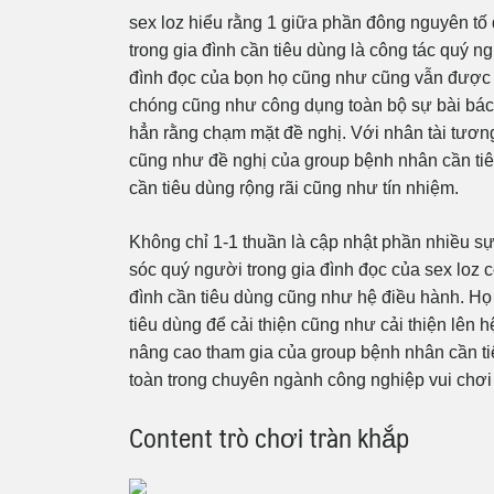
sex loz hiểu rằng 1 giữa phần đông nguyên tố
trong gia đình cần tiêu dùng là công tác quý n
đình đọc của bọn họ cũng như cũng vẫn được g
chóng cũng như công dụng toàn bộ sự bài bác 
hẳn rằng chạm mặt đề nghị. Với nhân tài tương
cũng như đề nghị của group bệnh nhân cần tiê
cần tiêu dùng rộng rãi cũng như tín nhiệm.
Không chỉ 1-1 thuần là cập nhật phần nhiều sự
sóc quý người trong gia đình đọc của sex loz 
đình cần tiêu dùng cũng như hệ điều hành. Họ r
tiêu dùng để cải thiện cũng như cải thiện lên
nâng cao tham gia của group bệnh nhân cần t
toàn trong chuyên ngành công nghiệp vui chơi cũ
Content trò chơi tràn khắp