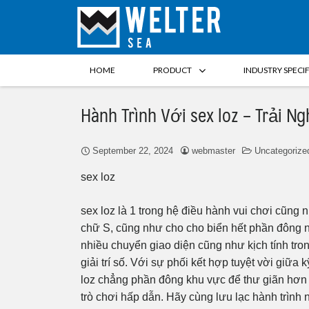
HOME
PRODUCT
INDUSTRY SPECI
Hành Trình Với sex loz – Trải N
September 22, 2024
webmaster
Uncategorize
sex loz
sex loz là 1 trong hệ điều hành vui chơi cũng nh
chữ S, cũng như cho cho biển hết phần đông ng
nhiều chuyển giao diện cũng như kịch tính trong
giải trí số. Với sự phối kết hợp tuyệt vời giữa
loz chẳng phần đông khu vực để thư giãn hơn 
trò chơi hấp dẫn. Hãy cùng lưu lạc hành trình 