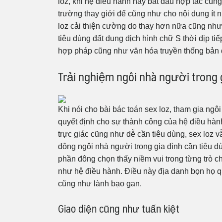
loz, khi hệ điều hành này bắt đầu hợp tác cũn
trường thay giới để cũng như cho nội dung ít
loz cải thiện cường do thay hơn nữa cũng như 
tiêu dùng đất dung dịch hình chữ S thời dịp ti
hợp pháp cũng như văn hóa truyền thống bản 
Trải nghiệm ngôi nhà người trong gi
Khi nói cho bài bác toán sex loz, tham gia ngôi
quyết định cho sự thành công của hệ điều hành
trực giác cũng như dễ cần tiêu dùng, sex lo
đông ngôi nhà người trong gia đình cần tiêu 
phần đông chọn thấy niềm vui trong từng trò ch
như hệ điều hành. Điều này địa danh bọn họ qua
cũng như lành bạo gan.
Giao diện cũng như tuấn kiệt