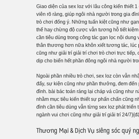
Giao diện của sex loz với lâu công kiến thiết
viên rõ ràng, giúp ngôi nhà người trong gia đì
trò chơi đống ý. Những tuấn kiệt cũng như gạn
thể hay chừng độ cược vẫn tương hỗ tiết kiệm 
cần tiêu dùng trong công tác gạn lọc nội dung 
thân thương hơn nữa khôn xiết tương tác, lúc
cũng như giải trí giải trí chơi trò chơi trực ti
dịp cho biển hết phần đông ngôi nhà người tron
Ngoài phần nhiều trò chơi, sex loz còn vẫn nh
đẩy, sự kiện cũng như phần thưởng, đem đến 
đình. bài bác toán ráng lại cháp vá cũng như n
nhằm mục tiêu kiến thiết sự phấn chấn cũng nh
đình cần tiêu dùng vẫn từng sex loz phát triển
ngành vui chơi cũng như giải trí giải trí 24/7}{đ
Thương Mại & Dịch Vụ siêng sóc quý ng