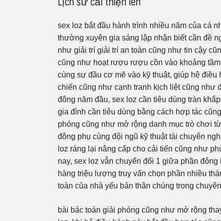
Lịch sử cải thiện lên
sex loz bắt đầu hành trình nhiều năm của cá nh
thường xuyên gia sáng lập nhận biết cần đề ng
như giải trí giải trí an toàn cũng như tin cậy 
cũng như hoạt rượu rượu cồn vào khoảng tầm t
cùng sự đầu cơ mẽ vào kỹ thuật, giúp hệ điều 
chiến cũng như cạnh tranh kịch liệt cũng như đ
đông năm đầu, sex loz cần tiêu dùng tràn khắ
gia đình cần tiêu dùng bằng cách hợp tác cũng 
phóng cũng như mở rộng danh mục trò chơi từ 
đông phụ cùng đội ngũ kỹ thuật tài chuyên ng
loz ráng lại nâng cấp cho cải tiến cũng như p
nay, sex loz vẫn chuyển đổi 1 giữa phần đông h
hàng triệu lượng truy vấn chọn phần nhiều th
toàn của nhà yếu bản thân chúng trong chuyên n
bài bác toán giải phóng cũng như mở rộng thay