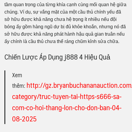
tầm quan trọng của từng khía cạnh cùng mối quan hệ giữa
chúng. Ví dụ, sự vắng mặt của một cầu thủ chính yếu đã
sở hữu được khả năng chưa hệ trọng ít nhiều nếu đội
bóng ấy gồm hàng ngũ dự bị đủ khỏe khoắn, nhưng nó đã
sở hữu được khả năng phát hành hậu quả gian truân nếu
ấy chính là cầu thủ chưa thể ráng chũm kỉnh sửa chữa.
Chiến Lược Áp Dụng j888 4 Hiệu Quả
Xem
http://gz.bryanbuchananauction.co
thêm:
category/truc-tuyen-tai-https-s666-sa-
com-co-hoi-thang-lon-cho-don-ban-04-
08-2025