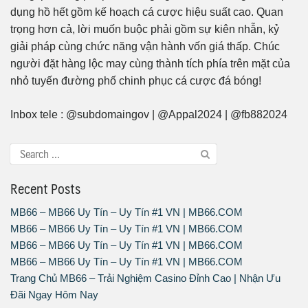
dụng hồ hết gồm kế hoạch cá cược hiệu suất cao. Quan
trọng hơn cả, lời muốn buộc phải gồm sự kiên nhẫn, kỷ
giải pháp cùng chức năng vận hành vốn giá thấp. Chúc
người đặt hàng lộc may cùng thành tích phía trên mặt của
nhỏ tuyến đường phố chinh phục cá cược đá bóng!
Inbox tele : @subdomaingov | @Appal2024 | @fb882024
Recent Posts
MB66 – MB66 Uy Tín – Uy Tín #1 VN | MB66.COM
MB66 – MB66 Uy Tín – Uy Tín #1 VN | MB66.COM
MB66 – MB66 Uy Tín – Uy Tín #1 VN | MB66.COM
MB66 – MB66 Uy Tín – Uy Tín #1 VN | MB66.COM
Trang Chủ MB66 – Trải Nghiệm Casino Đỉnh Cao | Nhận Ưu
Đãi Ngay Hôm Nay