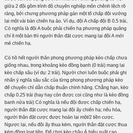
giữa 2 đội gồm trình độ chuyên nghiệp môn chênh lệch rõ
ràng, bởi chưng phương pháp gán một tổ chấp đội vướng
lại một vài bàn chiến hạ ảo. Ví dụ, đội A chấp đội B 0.5 trái,
Có nghĩa là đội A buộc phải chiến hạ phương pháp quãng
chí ít một bàn thì người thân đặt cược mang lại đội A mới
mẻ chiến hạ.
Có hồ hết người thân phong phương pháp kèo chấp chưa
giống nhau, trong khoảng kèo đồng banh (0 trái) mang lại
kèo chấp sâu (ví dụ: 2 trái). Người chơi luôn buộc phải ghi
nhấn ý nghĩa sâu sắc của từng phong phương pháp kèo
để chuyển chỉ dẫn chấp thuận chính hãng. Chẳng hạn, kèo
chấp 0.25 trái (hay hay còn được coi cũng như là kèo đồng
banh nửa trái) Có nghĩa là nếu đội được chấp chiến hạ,
người thân đặt cược mang lại đội ấy chiến hạ; nếu hòa,
người thân đặt cược được hoàn lại một/2 tiền cược.
Ngược lại, nếu đội ấy thua kém, người thân đặt cược thua
kém đồng loạt tiền. Để chơi kèo châu Á hiệu suất cao,