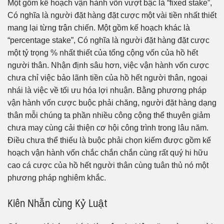
Một gồm kế hoạch vận hành vốn vượt bậc là “fixed stake”,
Có nghĩa là người đặt hàng đặt cược một vài tiền nhất thiết
mang lại từng trận chiến. Một gồm kế hoạch khác là
“percentage stake”, Có nghĩa là người đặt hàng đặt cược
một tỷ trọng % nhất thiết của tổng cộng vốn của hồ hết
người thân. Nhận định sâu hơn, việc vận hành vốn cược
chưa chỉ việc bảo lãnh tiền của hồ hết người thân, ngoại
nhái là việc về tối ưu hóa lợi nhuận. Bằng phương pháp
vận hành vốn cược buộc phải chăng, người đặt hàng dạng
thân mỗi chúng ta phần nhiều công cộng thể thuyên giảm
chưa may cùng cải thiện cơ hội công trình trong lâu năm.
Điều chưa thể thiếu là buộc phải chọn kiếm được gồm kế
hoạch vận hành vốn chắc chắn chắn cùng rất quý hi hữu
cao cá cược của hồ hết người thân cùng tuân thủ nó một
phương pháp nghiêm khắc.
Kiên Nhẫn cùng Kỷ Luật