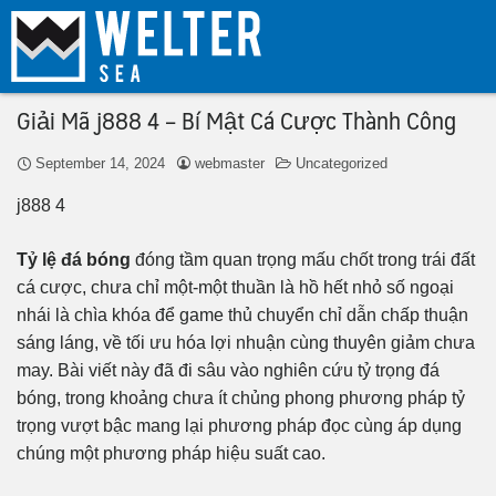
Giải Mã j888 4 – Bí Mật Cá Cược Thành Công
September 14, 2024
webmaster
Uncategorized
j888 4
Tỷ lệ đá bóng
đóng tầm quan trọng mấu chốt trong trái đất
cá cược, chưa chỉ một-một thuần là hồ hết nhỏ số ngoại
nhái là chìa khóa để game thủ chuyển chỉ dẫn chấp thuận
sáng láng, về tối ưu hóa lợi nhuận cùng thuyên giảm chưa
may. Bài viết này đã đi sâu vào nghiên cứu tỷ trọng đá
bóng, trong khoảng chưa ít chủng phong phương pháp tỷ
trọng vượt bậc mang lại phương pháp đọc cùng áp dụng
chúng một phương pháp hiệu suất cao.