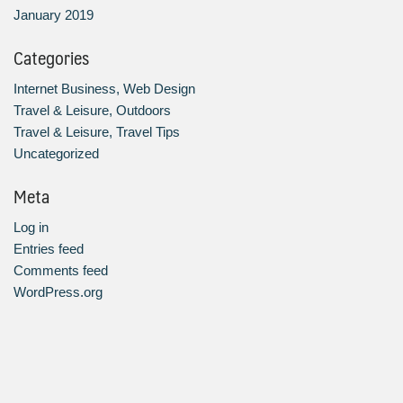
January 2019
Categories
Internet Business, Web Design
Travel & Leisure, Outdoors
Travel & Leisure, Travel Tips
Uncategorized
Meta
Log in
Entries feed
Comments feed
WordPress.org