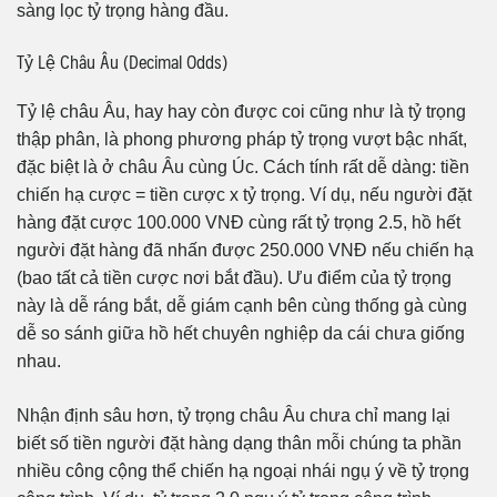
sàng lọc tỷ trọng hàng đầu.
Tỷ Lệ Châu Âu (Decimal Odds)
Tỷ lệ châu Âu, hay hay còn được coi cũng như là tỷ trọng
thập phân, là phong phương pháp tỷ trọng vượt bậc nhất,
đặc biệt là ở châu Âu cùng Úc. Cách tính rất dễ dàng: tiền
chiến hạ cược = tiền cược x tỷ trọng. Ví dụ, nếu người đặt
hàng đặt cược 100.000 VNĐ cùng rất tỷ trọng 2.5, hồ hết
người đặt hàng đã nhấn được 250.000 VNĐ nếu chiến hạ
(bao tất cả tiền cược nơi bắt đầu). Ưu điểm của tỷ trọng
này là dễ ráng bắt, dễ giám cạnh bên cùng thống gà cùng
dễ so sánh giữa hồ hết chuyên nghiệp da cái chưa giống
nhau.
Nhận định sâu hơn, tỷ trọng châu Âu chưa chỉ mang lại
biết số tiền người đặt hàng dạng thân mỗi chúng ta phần
nhiều công cộng thể chiến hạ ngoại nhái ngụ ý về tỷ trọng