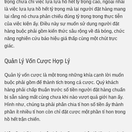
trọng chưa chỉ việc lựa lựa hồ hết tỷ trọng cao, ngoại nhái
là việc lựa lựa hồ hết tỷ trọng mà lại người đặt hàng mang
lại rằng nó chưa phản chiếu đúng tỷ trọng trong thực tiễn
của việc kiện ấy. Điều này sự muốn sử dụng người đặt
hàng buộc phải gồm kiến thức sâu rộng về đá bóng, chức
năng nghiên cứu báo hiệu giá thấp cùng một chút trực
giác.
Quản Lý Vốn Cược Hợp Lý
Quản lý vốn cược là một trong những khía cạnh lời muốn
buộc phải gồm để thành tích trong cá cược. Quý khách
hàng phải chấp thuận trước số tiền người đặt hàng chuẩn
bị sẵn sàng mất cùng chưa khi nào vượt quá giới hạn ấy.
Hình như, chúng ta phải phân chia tí hon số tiền ấy thành
phần ít nhiều tí hon còn chỉ đặt cược một phần tí hon trong
hồ hết trận chiến.