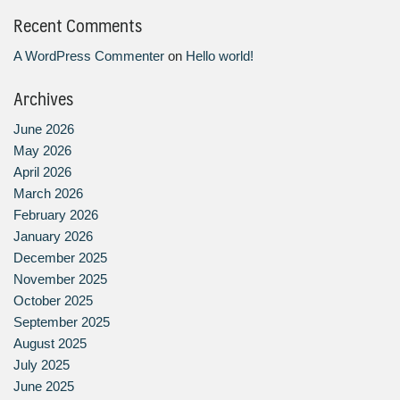
Recent Comments
A WordPress Commenter
on
Hello world!
Archives
June 2026
May 2026
April 2026
March 2026
February 2026
January 2026
December 2025
November 2025
October 2025
September 2025
August 2025
July 2025
June 2025