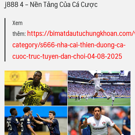
j888 4 – Nền Tảng Của Cá Cược
Xem
https://bimatdautuchungkhoan.com
thêm:
category/s666-nha-cai-thien-duong-ca-
cuoc-truc-tuyen-dan-choi-04-08-2025