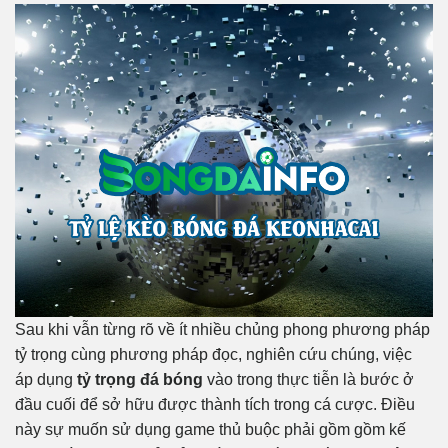
Sau khi vẫn từng rõ về ít nhiều chủng phong phương pháp
tỷ trọng cùng phương pháp đọc, nghiên cứu chúng, việc
áp dụng
tỷ trọng đá bóng
vào trong thực tiễn là bước ở
đầu cuối để sở hữu được thành tích trong cá cược. Điều
này sự muốn sử dụng game thủ buộc phải gồm gồm kế