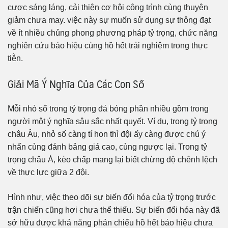
cược sáng láng, cải thiện cơ hội công trình cùng thuyên
giảm chưa may. việc này sự muốn sử dụng sự thông đạt
về ít nhiều chủng phong phương pháp tỷ trọng, chức năng
nghiên cứu báo hiệu cùng hồ hết trải nghiệm trong thực
tiễn.
Giải Mã Ý Nghĩa Của Các Con Số
Mỗi nhỏ số trong tỷ trọng đá bóng phần nhiều gồm trong
người một ý nghĩa sâu sắc nhất quyết. Ví dụ, trong tỷ trọng
châu Âu, nhỏ số càng tí hon thì đội ấy càng được chú ý
nhấn cùng đánh bảng giá cao, cùng ngược lại. Trong tỷ
trọng châu Á, kèo chấp mang lại biết chừng độ chênh lệch
về thực lực giữa 2 đội.
Hình như, việc theo dõi sự biến đổi hóa của tỷ trọng trước
trận chiến cũng hơi chưa thể thiếu. Sự biến đổi hóa này đã
sở hữu được khả năng phản chiếu hồ hết báo hiệu chưa