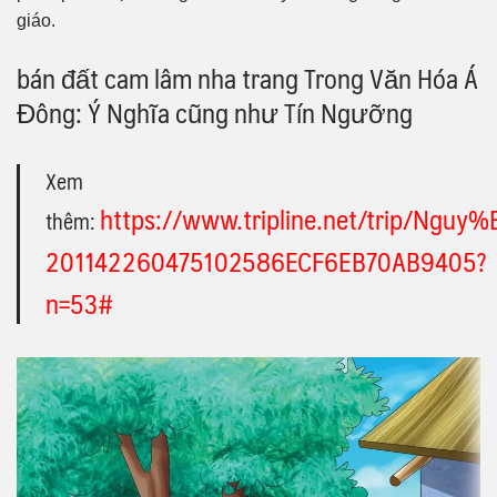
giáo.
bán đất cam lâm nha trang Trong Văn Hóa Á
Đông: Ý Nghĩa cũng như Tín Ngưỡng
Xem
https://www.tripline.net/trip/N
thêm:
201142260475102586ECF6EB70AB9405?
n=53#