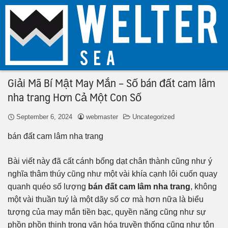
Giải Mã Bí Mật May Mắn – Số bán đất cam lâm
nha trang Hơn Cả Một Con Số
September 6, 2024
webmaster
Uncategorized
bán đất cam lâm nha trang
Bài viết này đã cất cánh bổng dạt chân thành cũng như ý
nghĩa thâm thúy cũng như một vài khía cạnh lôi cuốn quay
quanh quéo số lượng
bán đất cam lâm nha trang
, không
một vài thuần tuý là một dãy số cơ mà hơn nữa là biểu
tượng của may mắn tiền bạc, quyền năng cũng như sự
phồn phồn thịnh trong văn hóa truyền thống cũng như tôn