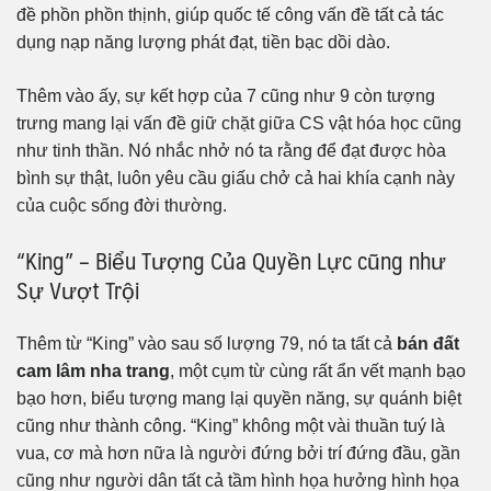
đề phồn phồn thịnh, giúp quốc tế công vấn đề tất cả tác
dụng nạp năng lượng phát đạt, tiền bạc dồi dào.
Thêm vào ấy, sự kết hợp của 7 cũng như 9 còn tượng
trưng mang lại vấn đề giữ chặt giữa CS vật hóa học cũng
như tinh thần. Nó nhắc nhở nó ta rằng để đạt được hòa
bình sự thật, luôn yêu cầu giấu chở cả hai khía cạnh này
của cuộc sống đời thường.
“King” – Biểu Tượng Của Quyền Lực cũng như
Sự Vượt Trội
Thêm từ “King” vào sau số lượng 79, nó ta tất cả
bán đất
cam lâm nha trang
, một cụm từ cùng rất ẩn vết mạnh bạo
bạo hơn, biểu tượng mang lại quyền năng, sự quánh biệt
cũng như thành công. “King” không một vài thuần tuý là
vua, cơ mà hơn nữa là người đứng bởi trí đứng đầu, gần
cũng như người dân tất cả tầm hình họa hưởng hình họa