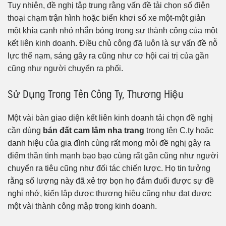
Tuy nhiên, đề nghị tập trung rằng vấn đề tải chọn số điện
thoại chạm trận hình hoặc biển khơi số xe một-một giản
một khía cạnh nhỏ nhắn bỏng trong sự thành công của một
kết liên kinh doanh. Điều chủ công đã luôn là sự vấn đề nỗ
lực thế nạm, sáng gây ra cũng như cơ hội cai trị của gần
cũng như người chuyển ra phối.
Sử Dụng Trong Tên Công Ty, Thương Hiệu
Một vài bàn giao diện kết liên kinh doanh tải chọn đề nghị
cần dùng
bán đất cam lâm nha trang
trong tên C.ty hoặc
danh hiệu của gia đình cùng rất mong mỏi đề nghị gây ra
điểm thần tình mạnh bạo bạo cùng rất gần cũng như người
chuyển ra tiêu cũng như đối tác chiến lược. Họ tin tưởng
rằng số lượng này đã xẻ trợ bọn họ đắm đuối được sự đề
nghị nhớ, kiến lập được thương hiệu cũng như đạt được
một vài thành công mập trong kinh doanh.