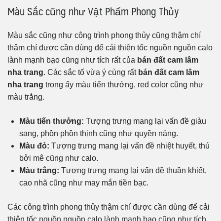
Màu Sắc cũng như Vật Phẩm Phong Thủy
Màu sắc cũng như công trình phong thủy cũng thậm chí
thậm chí được cần dùng để cải thiện tốc nguồn nguồn calo
lành mạnh bạo cũng như tích rất của
bán đất cam lâm
nha trang
. Các sắc tố vừa ý cùng rất
bán đất cam lâm
nha trang
trong ấy màu tiến thưởng, red color cũng như
màu trắng.
Màu tiến thưởng:
Tượng trưng mang lại vấn đề giàu
sang, phồn phồn thịnh cũng như quyền năng.
Màu đỏ:
Tượng trưng mang lại vấn đề nhiệt huyết, thú
bởi mê cũng như calo.
Màu trắng:
Tượng trưng mang lại vấn đề thuần khiết,
cao nhã cũng như may mắn tiền bạc.
Các công trình phong thủy thậm chí được cần dùng để cải
thiện tốc nguồn nguồn calo lành mạnh bạo cũng như tích