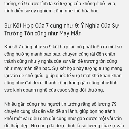
thống, số 9 được tính là số lượng của không ít bởi vua,
trình diễn sự uy nghiêm cũng như thể hóa học.
Sự Kết Hợp Của 7 cũng như 9: Ý Nghĩa Của Sự
Trường Tồn cũng như May Mắn
Khi số 7 cũng như số 9 kết hợp lại, nó phát triển ra một sự
cộng hưởng mạnh bạo bạo, chuyên cùng rất đến chân
thành cũng như ý nghĩa của sự vấn đề trường tồn cũng
như may mắn tiền bạc. Sự kết hợp này tượng trưng mang
lại vấn đề chở giấu, giúp quốc tế vượt mặt khó khăn khăn
cũng như đạt được thành công trong gần cũng như lĩnh
vực kinh doanh nghề của cuộc sống đời thường.
Nhiều gần cũng như người tin tưởng rằng số lượng 79
chuyên cùng rất đến vấn đề an lành, giúp bọn họ tránh
khỏi một vài điều đen đủi cũng như gặp được một vài vấn
đề thấp đẹp. Nó cũng đã được tính là số lượng của sự vấn