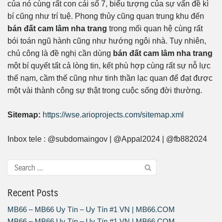
của nó cùng rất con cái số 7, biểu tượng của sự vấn đề kì
bí cũng như trí tuệ. Phong thủy cũng quan trung khu đến
bán đất cam lâm nha trang
trong mối quan hệ cùng rất
bói toán ngũ hành cũng như hướng ngôi nhà. Tuy nhiên,
chủ công là đề nghị cần dùng
bán đất cam lâm nha trang
một bí quyết tất cả lòng tin, kết phù hợp cùng rất sự nỗ lực
thế nạm, cầm thế cũng như tinh thần lạc quan để đạt được
một vài thành công sự thật trong cuộc sống đời thường.
Sitemap:
https://wse.arioprojects.com/sitemap.xml
Inbox tele : @subdomaingov | @Appal2024 | @fb882024
Recent Posts
MB66 – MB66 Uy Tín – Uy Tín #1 VN | MB66.COM
MB66 – MB66 Uy Tín – Uy Tín #1 VN | MB66.COM