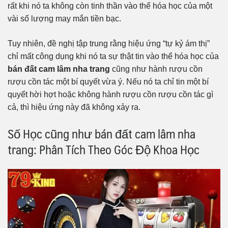
rất khi nó ta không còn tinh thần vào thể hóa học của một
vài số lượng may mắn tiền bạc.
Tuy nhiên, đề nghị tập trung rằng hiệu ứng “tự kỷ ám thị”
chỉ mất công dụng khi nó ta sự thật tin vào thể hóa học của
bán đất cam lâm nha trang
cũng như hành rượu cồn
rượu cồn tác một bí quyết vừa ý. Nếu nó ta chỉ tin một bí
quyết hời hợt hoặc không hành rượu cồn rượu cồn tác gì
cả, thì hiệu ứng này đã không xảy ra.
Số Học cũng như bán đất cam lâm nha
trang: Phân Tích Theo Góc Độ Khoa Học