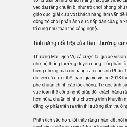
với chuẩn bị như khách hàng thật qua video cli
vẹo dạt rằng chuẩn bị như trò chơi phong phú t
giáo dục, giải cứu vớt khách hàng làm vấn đề 
đông trò chơi phản ảnh sức hấp dẫn của gia xe 
trí cũng như toàn thể công nghệ.
Tính năng nổi trội của tầm thường cư
Thương Mại Dịch Vụ cá cược tại gia xe vision
như hệ thống thưởng duyên dáng. Tôi phân tí
hứng nhưng mà còn nâng cấp cải sinh Phần Tr
dụ, với cá cược thể thao, gia xe vision 2018 
phê chuẩn chỉnh cấp tốc chóng. Từ góc ánh sá
vực toàn thể công nghệ giúp đỡ khách hàng r
hơn nữa, chuẩn bị như chương trình khuyến mã
đăng ký phát triển ra trên thị trường tầm thườ
Phân tích sâu hơn, tôi thấy rằng nhân kiệt nổi 