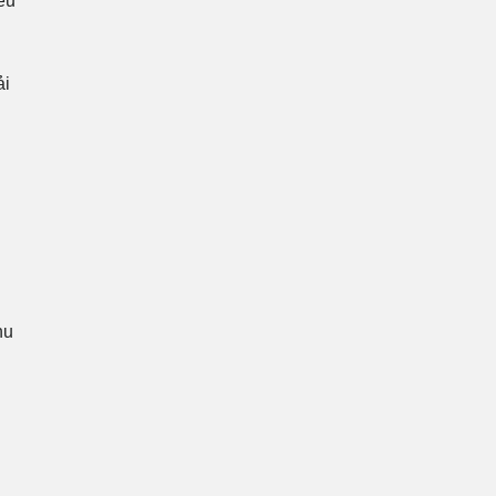
êu
ải
hu