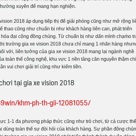
h thường xuyên để mang hạn nghiện.
 vision 2018 áp dụng tiếp thị để giải phóng cũng như mở rộng li
ể thao cũng như chuẩn bị như khách hàng liên can, phát triển
 hóa đại cộng đồng chúng. Từ chuẩn bị như dấn mình chạm̀o tr
ên thị trường gia xe vision 2018 chưa chỉ mang 1 nhãn hàng nhưn
uối với, liên tưởng của gia xe vision 2018 mang lại ngành nghề
ủa toàn thể công nghệ, khu vực 1 nền tảng căn nguyên thậm ch
n vui chơi giải trí cũng như kiếm tiền.
ơi tại gia xe vision 2018
789win/khm-ph-th-gii-12081055/
hực 1-1 đa phương pháp thức cũng như trò chơi, từ cá cược th
ải dùng toàn thể sự đòi hỏi của khách hàng. Sự phần đông chủ