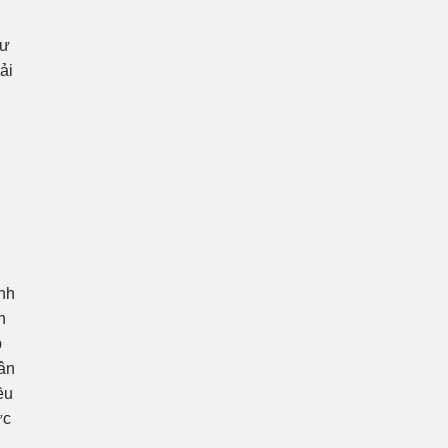
hư
ải
ành
n
p
hân
ều
ức