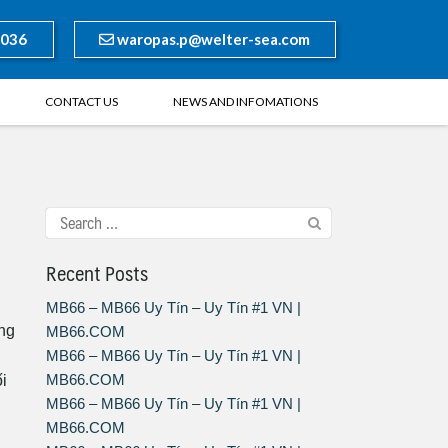
8036
waropas.p@welter-sea.com
CONTACT US
NEWS AND INFOMATIONS
Recent Posts
MB66 – MB66 Uy Tín – Uy Tín #1 VN |
ũng
MB66.COM
MB66 – MB66 Uy Tín – Uy Tín #1 VN |
MB66.COM
i
MB66 – MB66 Uy Tín – Uy Tín #1 VN |
MB66.COM