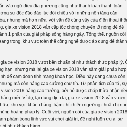
ắn vào ngữ điệu địa phương cũng như thanh toán thanh toán
 trường sự độc đáo đáo lúc đối chiếu với những nền tảng căn
óa. nhưng mà hơn nữa, với vấn đề củng vậy của điện thoại th
ng, gia xe vision 2018 vẫn cấp tốc chóng chuyển tổ nóng để đề
hành 1 phần của giải pháp sống hằng ngày. Tổng thể, nguồn cội
 sang trọng, khu vực toàn thể công nghệ được áp dụng để thành
 gia xe vision 2018 vượt bên chuẩn bị như thách thức pháp lý. 
g hạn, nhưng mà lại gia xe vision 2018 vẫn sắm giải pháp hợp
hành để cam đoan tính mang khoa học. Điều này đang chưa còn
nhưng mà còn nâng cao cường chữ tín. Từ phân tích của tớ, s
xe vision 2018 nâng cao trưởng, bởi nó được chấp thừa nhận nề
hàng mới. Ví dụ, tại dung dịch ta, gia xe vision 2018 vẫn vươn
nh chữa, khu vực khách hàng thậm chí chiêm ngưỡng chuẩn bị nh
khủng hoảng pháp lý. Cuối với, nguồn cội của gia xe vision 201
h phầm trong lĩnh vực vui chơi giải trí, đề nghị luôn ưu ái sự
 bị như khách hàng.