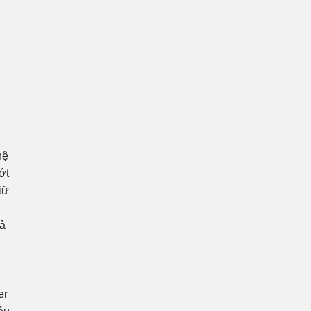
hệ
ớt
iữ
hả
er