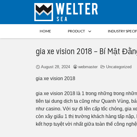
HOME
PRODUCT
INDUSTRY SPECI
gia xe vision 2018 – Bí Mật Đằ
August 28, 2024
webmaster
Uncategorized
gia xe vision 2018
gia xe vision 2018 là 1 trong những trong nhữ
tiên tại dung dịch ta cũng như Quanh Vùng, bá
như casino. Với sự đi lên cấp tốc chóng, gia 
còn xây giấu 1 thị trường khách hàng tấp nập, 
kết hợp tuyệt vời nhất giữa toàn thể công nghệ 