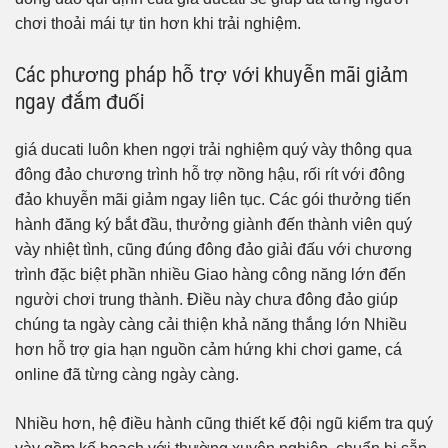
chơi thoải mái tự tin hơn khi trải nghiệm.
Các phương pháp hỗ trợ với khuyễn mãi giảm
ngay đắm đuối
giá ducati luôn khen ngợi trải nghiệm quý vày thông qua
đông đảo chương trình hỗ trợ nồng hậu, rối rít với đông
đảo khuyễn mãi giảm ngay liên tục. Các gói thưởng tiến
hành đăng ký bắt đầu, thưởng giành đến thành viên quý
vày nhiệt tình, cũng đúng đông đảo giải đấu với chương
trình đặc biệt phần nhiều Giao hàng công năng lớn đến
người chơi trung thành. Điều này chưa đông đảo giúp
chúng ta ngày càng cải thiện khả năng thắng lớn Nhiều
hơn hỗ trợ gia hạn nguồn cảm hứng khi chơi game, cá
online đã từng càng ngày càng.
Nhiều hơn, hệ điều hành cũng thiết kế đội ngũ kiểm tra quý