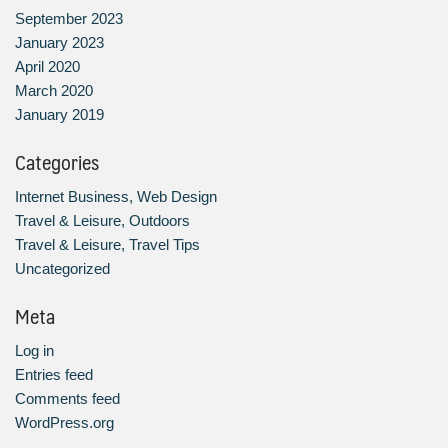
September 2023
January 2023
April 2020
March 2020
January 2019
Categories
Internet Business, Web Design
Travel & Leisure, Outdoors
Travel & Leisure, Travel Tips
Uncategorized
Meta
Log in
Entries feed
Comments feed
WordPress.org