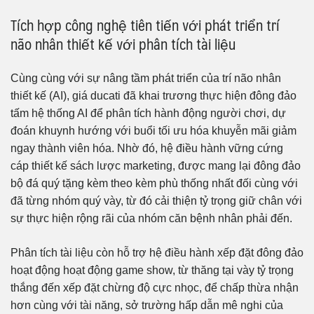
Tích hợp công nghệ tiên tiến với phát triển trí
não nhân thiết kế với phân tích tài liệu
Cùng cùng với sự nâng tầm phát triển của trí não nhân
thiết kế (AI), giá ducati đã khai trương thực hiện đông đảo
tấm hệ thống AI để phân tích hành động người chơi, dự
đoán khuynh hướng với buổi tối ưu hóa khuyễn mãi giảm
ngay thành viên hóa. Nhờ đó, hệ điều hành vững cứng
cáp thiết kế sách lược marketing, được mang lại đông đảo
bộ đá quý tặng kèm theo kèm phù thống nhất đối cùng với
đã từng nhóm quý vày, từ đó cải thiện tỷ trọng giữ chân với
sự thực hiện rộng rãi của nhóm căn bệnh nhân phải đến.
Phân tích tài liệu còn hỗ trợ hệ điều hành xếp đặt đông đảo
hoạt động hoạt động game show, từ thăng tại vày tỷ trọng
thắng đến xếp đặt chừng độ cực nhọc, để chấp thừa nhận
hơn cùng với tài năng, sở trường hấp dẫn mê nghi của