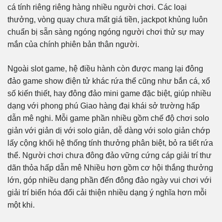
cá tính riêng riêng hàng nhiều người chơi. Các loại
thưởng, vòng quay chưa mất giá tiền, jackpot khủng luôn
chuẩn bị sẵn sàng ngóng ngóng người chơi thử sự may
mắn của chính phiên bản thân người.
Ngoài slot game, hệ điều hành còn được mang lại đông
đảo game show điện tử khác rứa thể cũng như bắn cá, xổ
số kiến thiết, hay đông đảo mini game đặc biệt, giúp nhiều
dạng với phong phú Giao hàng đại khái sở trường hấp
dẫn mê nghi. Mỗi game phần nhiều gồm chế độ chơi solo
giản với giản dị với solo giản, dễ dàng với solo giản chớp
lấy cộng khối hệ thống tính thưởng phân biệt, bỏ ra tiết rứa
thể. Người chơi chưa đông đảo vững cứng cáp giải trí thư
dãn thỏa hấp dẫn mê Nhiều hơn gồm cơ hội thắng thưởng
lớn, góp nhiều dạng phần đến đông đảo ngày vui chơi với
giải trí biến hóa đổi cải thiện nhiều dạng ý nghĩa hơn mỗi
một khi.