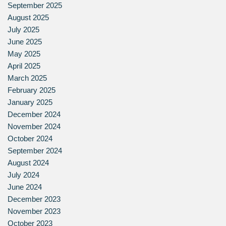
September 2025
August 2025
July 2025
June 2025
May 2025
April 2025
March 2025
February 2025
January 2025
December 2024
November 2024
October 2024
September 2024
August 2024
July 2024
June 2024
December 2023
November 2023
October 2023