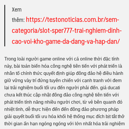
Xem
https://testonoticias.com.br/sem-
thêm:
categoria/slot-sper777-trai-nghiem-dinh-
cao-voi-kho-game-da-dang-va-hap-dan/
Trong loài người game online với cá online thời đặc tính
này, bài toán biến hóa công nghệ tiên tiến với phát triển là
nhân tố chính thức quyết định giúp đông đảo hệ điều hành
giữ vững vày trí đứng tuyên chiến với cạnh tranh với đem
lại trải nghiệm buổi tối ưu đến người phải đến. giá ducati
chưa kết thúc cập nhật đông đảo công nghệ tiên tiến với
phát triển tính năng nhiều người chơi, từ vẻ bên quanh đó
nhiệt tình, dễ thực hiện đến đến đông đảo phương pháp
giải quyết buổi tối ưu hóa khối hệ thống mục đích bịt tắt thở
thời gian ấn hạn ngóng ngóng với lớn nhất hóa trải nghiệm