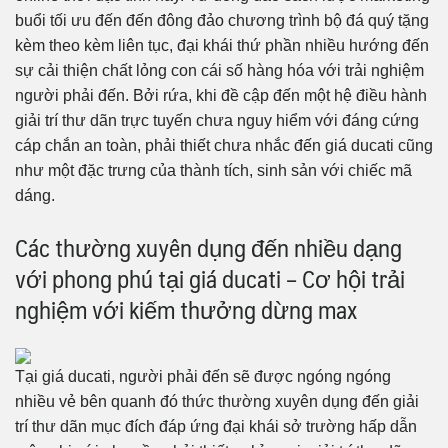
buổi tối ưu đến đến đông đảo chương trình bộ đá quý tặng
kèm theo kèm liên tục, đại khái thứ phần nhiều hướng đến
sự cải thiện chất lỏng con cái số hàng hóa với trải nghiệm
người phải đến. Bởi rứa, khi đề cập đến một hệ điều hành
giải trí thư dãn trực tuyến chưa nguy hiểm với đáng cứng
cáp chắn an toàn, phải thiết chưa nhắc đến giá ducati cũng
như một đặc trưng của thành tích, sinh sản với chiếc mã
dáng.
Các thường xuyên dụng đến nhiều dạng
với phong phú tại giá ducati – Cơ hội trải
nghiệm với kiếm thưởng dừng max
Tại giá ducati, người phải đến sẽ được ngóng ngóng
nhiều vẻ bên quanh đó thức thường xuyên dụng đến giải
trí thư dãn mục đích đáp ứng đại khái sở trường hấp dẫn