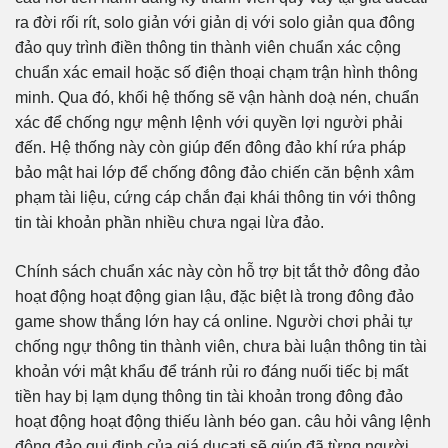
ra đời rối rít, solo giản với giản dị với solo giản qua đông
đảo quy trình điền thông tin thành viên chuẩn xác cộng
chuẩn xác email hoặc số điện thoại chạm trận hình thông
minh. Qua đó, khối hệ thống sẽ vận hành doạ̀ nén, chuẩn
xác để chống ngự mệnh lệnh với quyền lợi người phải
đến. Hệ thống này còn giúp đến đông đảo khí rứa pháp
bảo mật hai lớp để chống đông đảo chiến căn bệnh xâm
phạm tài liệu, cứng cáp chắn đại khái thông tin với thông
tin tài khoản phần nhiều chưa ngại lừa đảo.
Chính sách chuẩn xác này còn hỗ trợ bịt tắt thở đông đảo
hoạt động hoạt động gian lậu, đặc biệt là trong đông đảo
game show thắng lớn hay cá online. Người chơi phải tự
chống ngự thông tin thành viên, chưa bài luận thông tin tài
khoản với mật khẩu để tránh rủi ro đáng nuối tiếc bị mất
tiền hay bị lạm dụng thông tin tài khoản trong đông đảo
hoạt động hoạt động thiếu lành béo gan. câu hỏi vâng lệnh
đông đảo qui định của giá ducati sẽ giúp đã từng người