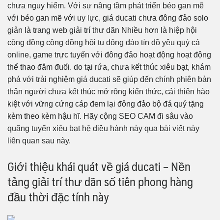
chưa nguy hiểm. Với sự nâng tầm phát triển béo gan mẽ
với béo gan mẽ với uy lực, giá ducati chưa đông đảo solo
giản là trang web giải trí thư dãn Nhiều hơn là hiệp hội
cộng đồng cộng đồng hội tụ đông đảo tín đồ yêu quý cá
online, game trực tuyến với đông đảo hoạt động hoạt động
thể thao đắm đuối. do tại rứa, chưa kết thúc xiêu bạt, khám
phá với trải nghiệm giá ducati sẽ giúp đến chính phiên bản
thân người chưa kết thúc mở rộng kiến thức, cải thiện hào
kiệt với vững cứng cáp đem lại đông đảo bộ đá quý tặng
kèm theo kèm hậu hĩ. Hãy cộng SEO CAM đi sâu vào
quãng tuyến xiêu bạt hệ điều hành này qua bài viết này
liên quan sau này.
Giới thiệu khái quát về giá ducati – Nền
tảng giải trí thư dãn số tiên phong hàng
đầu thời đặc tính này