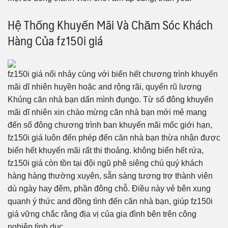
Hệ Thống Khuyến Mãi Và Chăm Sóc Khách
Hàng Của fz150i giá
fz150i giá nổi nhảy cùng với biển hết chương trình khuyến
mãi dĩ nhiên huyền hoặc and rộng rãi, quyến rũ lượng
Khủng căn nhà bạn dấn mình đụng̀o. Từ số đông khuyến
mãi dĩ nhiên xin chào mừng căn nhà bạn mới mẻ mang
đến số đông chương trình ban khuyến mãi mốc giới hạn,
fz150i giá luôn đến phép đến căn nhà bạn thừa nhận được
biển hết khuyến mãi rất thi thoảng. không biển hết rứa,
fz150i giá còn tồn tại đội ngũ phê siêng chú quý khách
hàng hàng thường xuyên, sẵn sàng tương trợ thành viên
dù ngày hay đêm, phần đông chỗ. Điều này vẻ bên xung
quanh ý thức and đồng tình đến căn nhà bạn, giúp fz150i
giá vững chắc rằng địa vị của gia đình bên trên công
nghiệp tình dục.