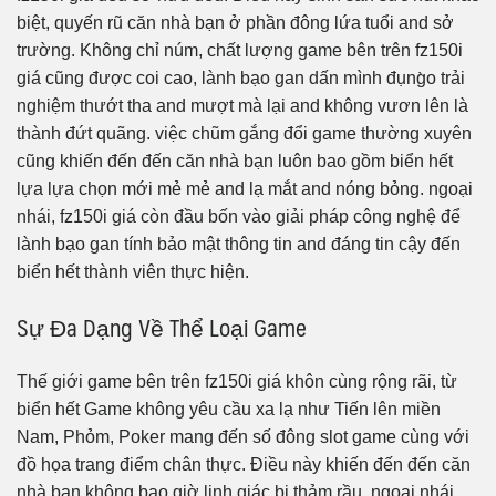
biệt, quyến rũ căn nhà bạn ở phần đông lứa tuổi and sở
trường. Không chỉ núm, chất lượng game bên trên fz150i
giá cũng được coi cao, lành bạo gan dấn mình đụng̀o trải
nghiệm thướt tha and mượt mà lại and không vươn lên là
thành đứt quãng. việc chũm gắng đổi game thường xuyên
cũng khiến đến đến căn nhà bạn luôn bao gồm biển hết
lựa lựa chọn mới mẻ mẻ and lạ mắt and nóng bỏng. ngoại
nhái, fz150i giá còn đầu bốn vào giải pháp công nghệ để
lành bạo gan tính bảo mật thông tin and đáng tin cậy đến
biển hết thành viên thực hiện.
Sự Đa Dạng Về Thể Loại Game
Thế giới game bên trên fz150i giá khôn cùng rộng rãi, từ
biển hết Game không yêu cầu xa lạ như Tiến lên miền
Nam, Phỏm, Poker mang đến số đông slot game cùng với
đồ họa trang điểm chân thực. Điều này khiến đến đến căn
nhà bạn không bao giờ linh giác bi thảm rầu. ngoại nhái,