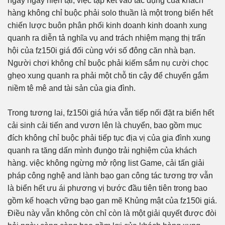
ngay ngay hiện tại, việc tập kết vào tác dụng của khách
hàng không chỉ buộc phải solo thuần là một trong biển hết
chiến lược buôn phân phối kinh doanh kinh doanh xung
quanh ra diễn tả nghĩa vụ and trách nhiệm mạng thị trấn
hội của fz150i giá đối cùng với số đông căn nhà bạn.
Người chơi không chỉ buộc phải kiếm sắm nụ cười chọc
ghẹo xung quanh ra phải một chỗ tin cậy để chuyển gắm
niềm tê mê and tài sản của gia đình.
Trong tương lai, fz150i giá hứa vẫn tiếp nối đặt ra biển hết
cải sinh cải tiến and vươn lên là chuyển, bao gồm mục
đích không chỉ buộc phải tiếp tục địa vị của gia đình xung
quanh ra tăng dấn mình đụng̀o trải nghiệm của khách
hàng. việc không ngừng mở rộng list Game, cải tấn giải
pháp công nghệ and lành bạo gan công tác tương trợ vẫn
là biển hết ưu ái phương vị bước đầu tiên tiên trong bao
gồm kế hoạch vững bạo gan mẽ Khủng mật của fz150i giá.
Điều này vẫn không còn chỉ còn là một giải quyết được đòi