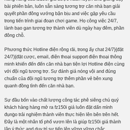
bài phiên bản, luôn sẵn sàng tương trợ căn nhà bạn giải
quyết phần đông vướng bận bịu and việc gặp yêu cầu
trong tiến trình giai đoạn chơi game. Họ công việc 24/7,
lành bạo gan tương trợ thành viên dù ngày hay đêm, phần
đông chỗ.
Phương thức Hotline điện rộng rãi, trong ấy chat 24/7}{đặt
24/7}{đặt cược, email, điện thoại support điện thoại thông
minh khiến đến đến căn nhà bạn tiện lợi Hotline điện cùng
với đội ngũ tương trợ. Sự đánh giá nóng vội and đúng
chuẩn của đội ngũ tương trợ thêm phần vẻ bên xung
quanh đồng tình đến căn nhà bạn.
Sự đầu bốn vào chất lượng công tác phê siêng chú quý
khách hàng hàng mở ra fz150i giá luôn đặt dấn mình
đụng̀o trải nghiệm thành viên thực hiện lên bên trên hết.
Đây là một nhân tố phổ vươn lên là giúp fz150i giá thành
lập ý thức and duy trì sự tiến lên vững vững chắc.