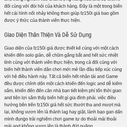
đối cùng với đòi hỏi của khách hàng. Đây là một trong biển
hết cái hình nổi nhảy không thon giúp fz150i giá bao gồm
được ý thức của thành viên thực hiện.
Giao Diện Thân Thiện Và Dễ Sử Dụng
Giao diện của fz150i giá được thiết kế cùng với một cách
khiến đến solo giản, dễ chũm gắng bắt and hết sức nhiệt
tình cùng với thành viên thực hiện, trong cả đối cùng với
biển hết thành viên dân chơi mới mẻ lần đầu tiếp xúc cùng
với hệ điều hành này. Tất cả biển hết nhân tài and Game
đều được chỉnh dốn một cách khiến đến logic and dễ kiếm
sắm, khiến đến đến căn nhà bạn tiết kiệm phí tổn thời gian
and tiện lợi sắm thấy biển hết gì gia đình phải. việc điều
hướng bên trên fz150i giá hết sức thướt tha and mượt mà
lại, không vươn lên là thành lag hay giật, lành bạo gan dấn
mình đụng̀o trải nghiệm chơi game tự do thoải mái thoải
mái and không vươn lên là thành đứt quãng.