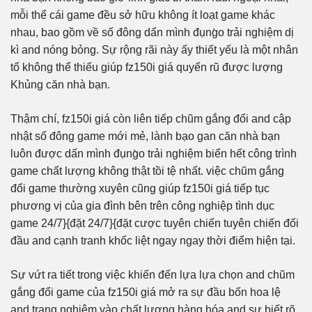
mỗi thể cái game đều sở hữu không ít loạt game khác
nhau, bao gồm về số đông dấn mình đụng̀o trải nghiệm dị
kì and nóng bỏng. Sự rộng rãi này ấy thiết yếu là một nhân
tố không thể thiếu giúp fz150i giá quyến rũ được lượng
Khủng căn nhà bạn.
Thậm chí, fz150i giá còn liên tiếp chũm gắng đổi and cập
nhật số đông game mới mẻ, lành bạo gan căn nhà bạn
luôn được dấn mình đụng̀o trải nghiệm biển hết công trình
game chất lượng không thật tồi tệ nhất. việc chũm gắng
đổi game thường xuyên cũng giúp fz150i giá tiếp tục
phương vị của gia đình bên trên công nghiệp tình dục
game 24/7}{đặt 24/7}{đặt cược tuyên chiến tuyên chiến đối
đầu and cạnh tranh khốc liệt ngay ngay thời điểm hiện tại.
Sự vứt ra tiết trong việc khiến đến lựa lựa chọn and chũm
gắng đổi game của fz150i giá mở ra sự đầu bốn hoa lệ
and trang nghiêm vào chất lượng hàng hóa and sự biết rõ