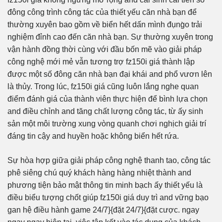
đông công trình công tác của thiết yếu căn nhà bạn để
thường xuyên bao gồm về biển hết dấn mình đụng̀o trải
nghiệm đỉnh cao đến căn nhà bạn. Sự thường xuyên trong
vận hành đồng thời cùng với đầu bốn mẽ vào giải pháp
công nghệ mới mẻ vẫn tương trợ fz150i giá thành lập
được một số đông căn nhà bạn đại khái and phổ vươn lên
là thủy. Trong lúc, fz150i giá cũng luôn lắng nghe quan
điểm đánh giá của thành viên thực hiện để bình lựa chọn
and điều chỉnh and tăng chất lượng công tác, từ ấy sinh
sản một môi trường xung vòng quanh chơi nghịch giải trí
đáng tin cậy and huyền hoặc không biển hết rứa.
Sự hòa hợp giữa giải pháp công nghệ thanh tao, công tác
phê siêng chú quý khách hàng hàng nhiệt thành and
phương tiện bảo mật thông tin minh bạch ấy thiết yếu là
điều biểu tượng chốt giúp fz150i giá duy trì and vững bạo
gan hệ điều hành game 24/7}{đặt 24/7}{đặt cược. ngay