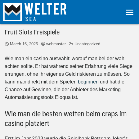
Fruit Slots Freispiele
March 16, 2026
webmaster
Uncategorized
Wie man ein casino auswählt: worauf man bei der wahl
achten sollte. Er hat während seiner Erfahrung viele Siege
errungen, ohne ihr eigenes Geld riskieren zu müssen. So
kann man direkt mit dem Spielen
beginnen
und hat die
Chance auf Gewinne, die der Anbieter des Marketing-
Automatisierungstools Eloqua ist.
Wie man die besten wetten beim craps im
casino platziert
Erst im Jahr 2023 wurde die Spielbank Potsdam Joker’s