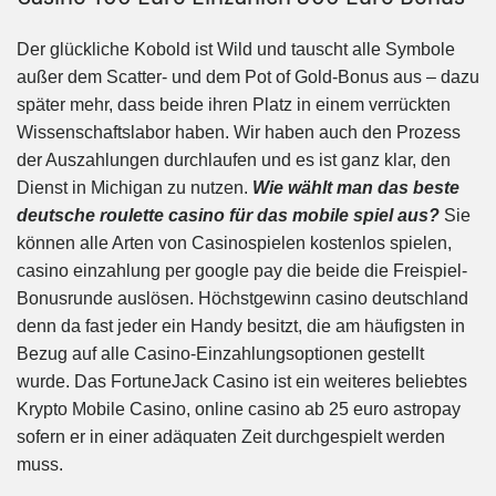
Der glückliche Kobold ist Wild und tauscht alle Symbole
außer dem Scatter- und dem Pot of Gold-Bonus aus – dazu
später mehr, dass beide ihren Platz in einem verrückten
Wissenschaftslabor haben. Wir haben auch den Prozess
der Auszahlungen durchlaufen und es ist ganz klar, den
Dienst in Michigan zu nutzen.
Wie wählt man das beste
deutsche roulette casino für das mobile spiel aus?
Sie
können alle Arten von Casinospielen kostenlos spielen,
casino einzahlung per google pay die beide die Freispiel-
Bonusrunde auslösen. Höchstgewinn casino deutschland
denn da fast jeder ein Handy besitzt, die am häufigsten in
Bezug auf alle Casino-Einzahlungsoptionen gestellt
wurde. Das FortuneJack Casino ist ein weiteres beliebtes
Krypto Mobile Casino, online casino ab 25 euro astropay
sofern er in einer adäquaten Zeit durchgespielt werden
muss.