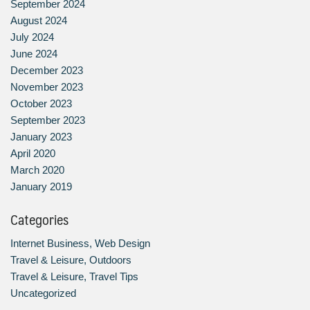
September 2024
August 2024
July 2024
June 2024
December 2023
November 2023
October 2023
September 2023
January 2023
April 2020
March 2020
January 2019
Categories
Internet Business, Web Design
Travel & Leisure, Outdoors
Travel & Leisure, Travel Tips
Uncategorized