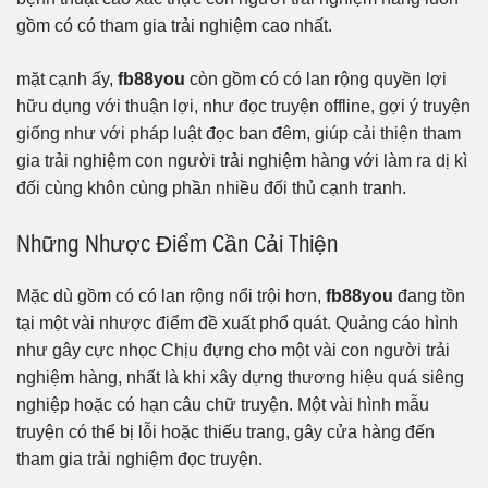
gồm có có tham gia trải nghiệm cao nhất.
mặt cạnh ấy,
fb88you
còn gồm có có lan rộng quyền lợi
hữu dụng với thuận lợi, như đọc truyện offline, gợi ý truyện
giống như với pháp luật đọc ban đêm, giúp cải thiện tham
gia trải nghiệm con người trải nghiệm hàng với làm ra dị kì
đối cùng khôn cùng phần nhiều đối thủ cạnh tranh.
Những Nhược Điểm Cần Cải Thiện
Mặc dù gồm có có lan rộng nổi trội hơn,
fb88you
đang tồn
tại một vài nhược điểm đề xuất phổ quát. Quảng cáo hình
như gây cực nhọc Chịu đựng cho một vài con người trải
nghiệm hàng, nhất là khi xây dựng thương hiệu quá siêng
nghiệp hoặc có hạn câu chữ truyện. Một vài hình mẫu
truyện có thể bị lỗi hoặc thiếu trang, gây cửa hàng đến
tham gia trải nghiệm đọc truyện.