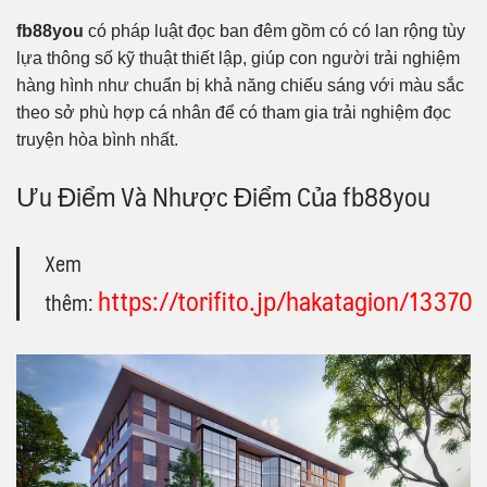
fb88you
có pháp luật đọc ban đêm gồm có có lan rộng tùy
lựa thông số kỹ thuật thiết lập, giúp con người trải nghiệm
hàng hình như chuẩn bị khả năng chiếu sáng với màu sắc
theo sở phù hợp cá nhân để có tham gia trải nghiệm đọc
truyện hòa bình nhất.
Ưu Điểm Và Nhược Điểm Của fb88you
Xem
https://torifito.jp/hakatagion/13370
thêm: