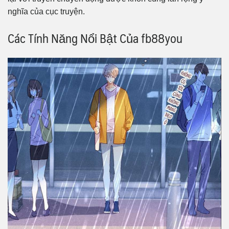
nghĩa của cục truyện.
Các Tính Năng Nổi Bật Của fb88you