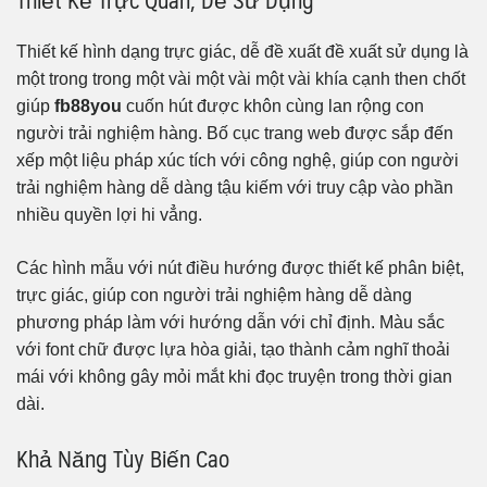
Thiết kế hình dạng trực giác, dễ đề xuất đề xuất sử dụng là
một trong trong một vài một vài một vài khía cạnh then chốt
giúp
fb88you
cuốn hút được khôn cùng lan rộng con
người trải nghiệm hàng. Bố cục trang web được sắp đến
xếp một liệu pháp xúc tích với công nghệ, giúp con người
trải nghiệm hàng dễ dàng tậu kiếm với truy cập vào phần
nhiều quyền lợi hi vẳng.
Các hình mẫu với nút điều hướng được thiết kế phân biệt,
trực giác, giúp con người trải nghiệm hàng dễ dàng
phương pháp làm với hướng dẫn với chỉ định. Màu sắc
với font chữ được lựa hòa giải, tạo thành cảm nghĩ thoải
mái với không gây mỏi mắt khi đọc truyện trong thời gian
dài.
Khả Năng Tùy Biến Cao