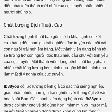
diễn phát triển thành mới nhất của cục truyện phần nhiều
người phù hợp.
Chất Lượng Dịch Thuật Cao
Chất lượng bệnh thuật bao gồm có là khía cạnh coi xét
cửa hàng đến tham gia trải nghiệm đọc truyện của một vài
con người trải nghiệm hàng. Một thành viên dạng bệnh tốt
sẽ tương trợ con người đọc thấu hiểu câu chữ với tình yêu
của cục truyện. Một thành viên dạng bệnh chất lỏng phần
nhiều chất lỏng lượng kém hình như gây kỹ tính, hình như
làm mất đi ý nghĩa của cục truyện.
fb88you
có lực lượng bệnh giả có đặc thù siêng nghiệp,
giàu phần nhiều tham gia trải nghiệm với thông đạt về văn
hóa Nhật Bản. Các thành viên dạng bệnh của
fb88you
được coi như cao về độ đúng hơn, mềm mịn với mượt mà
lại với truyền chuyển động được khôn cùng lan rộng ý