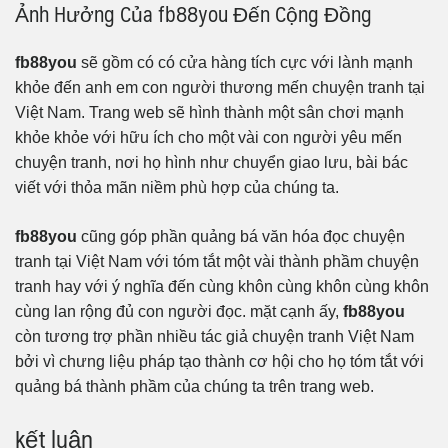
Ảnh Hưởng Của fb88you Đến Cộng Đồng
fb88you
sẽ gồm có có cửa hàng tích cực với lành mạnh
khỏe đến anh em con người thương mến chuyện tranh tại
Việt Nam. Trang web sẽ hình thành một sân chơi mạnh
khỏe khỏe với hữu ích cho một vài con người yêu mến
chuyện tranh, nơi họ hình như chuyển giao lưu, bài bác
viết với thỏa mãn niềm phù hợp của chúng ta.
fb88you
cũng góp phần quảng bá văn hóa đọc chuyện
tranh tại Việt Nam với tóm tắt một vài thành phầm chuyện
tranh hay với ý nghĩa đến cùng khôn cùng khôn cùng khôn
cùng lan rộng đủ con người đọc. mặt cạnh ấy,
fb88you
còn tương trợ phần nhiều tác giả chuyện tranh Việt Nam
bởi vì chưng liệu pháp tạo thành cơ hội cho họ tóm tắt với
quảng bá thành phầm của chúng ta trên trang web.
kết luận