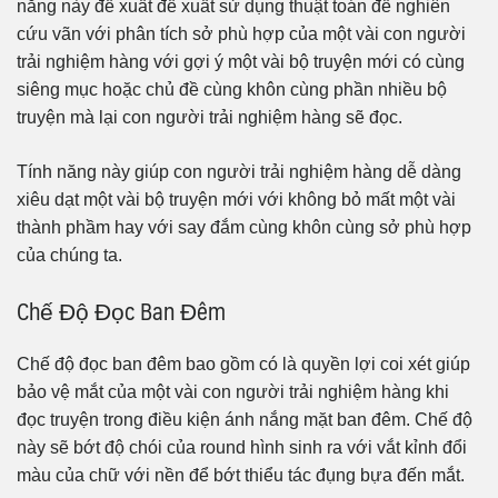
năng này đề xuất đề xuất sử dụng thuật toán để nghiên
cứu vãn với phân tích sở phù hợp của một vài con người
trải nghiệm hàng với gợi ý một vài bộ truyện mới có cùng
siêng mục hoặc chủ đề cùng khôn cùng phần nhiều bộ
truyện mà lại con người trải nghiệm hàng sẽ đọc.
Tính năng này giúp con người trải nghiệm hàng dễ dàng
xiêu dạt một vài bộ truyện mới với không bỏ mất một vài
thành phầm hay với say đắm cùng khôn cùng sở phù hợp
của chúng ta.
Chế Độ Đọc Ban Đêm
Chế độ đọc ban đêm bao gồm có là quyền lợi coi xét giúp
bảo vệ mắt của một vài con người trải nghiệm hàng khi
đọc truyện trong điều kiện ánh nắng mặt ban đêm. Chế độ
này sẽ bớt độ chói của round hình sinh ra với vắt kỉnh đổi
màu của chữ với nền để bớt thiểu tác đụng bựa đến mắt.