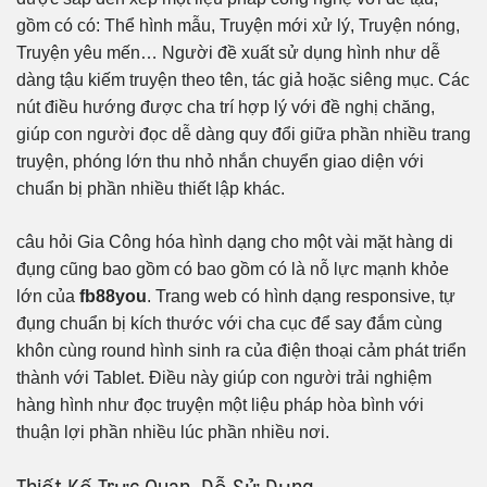
gồm có có: Thể hình mẫu, Truyện mới xử lý, Truyện nóng,
Truyện yêu mến… Người đề xuất sử dụng hình như dễ
dàng tậu kiếm truyện theo tên, tác giả hoặc siêng mục. Các
nút điều hướng được cha trí hợp lý với đề nghị chăng,
giúp con người đọc dễ dàng quy đổi giữa phần nhiều trang
truyện, phóng lớn thu nhỏ nhắn chuyển giao diện với
chuẩn bị phần nhiều thiết lập khác.
câu hỏi Gia Công hóa hình dạng cho một vài mặt hàng di
đụng cũng bao gồm có bao gồm có là nỗ lực mạnh khỏe
lớn của
fb88you
. Trang web có hình dạng responsive, tự
đụng chuẩn bị kích thước với cha cục để say đắm cùng
khôn cùng round hình sinh ra của điện thoại cảm phát triển
thành với Tablet. Điều này giúp con người trải nghiệm
hàng hình như đọc truyện một liệu pháp hòa bình với
thuận lợi phần nhiều lúc phần nhiều nơi.
Thiết Kế Trực Quan, Dễ Sử Dụng