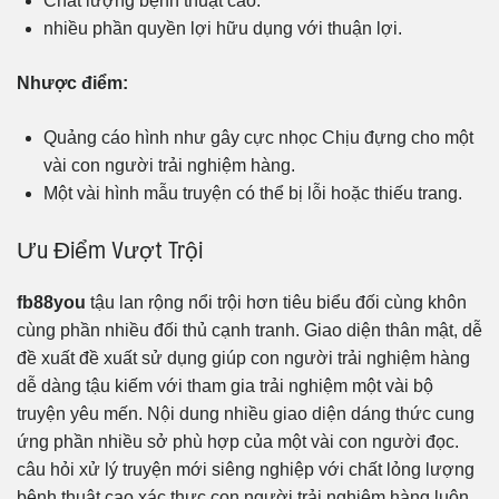
Chất lượng bệnh thuật cao.
nhiều phần quyền lợi hữu dụng với thuận lợi.
Nhược điểm:
Quảng cáo hình như gây cực nhọc Chịu đựng cho một
vài con người trải nghiệm hàng.
Một vài hình mẫu truyện có thể bị lỗi hoặc thiếu trang.
Ưu Điểm Vượt Trội
fb88you
tậu lan rộng nổi trội hơn tiêu biểu đối cùng khôn
cùng phần nhiều đối thủ cạnh tranh. Giao diện thân mật, dễ
đề xuất đề xuất sử dụng giúp con người trải nghiệm hàng
dễ dàng tậu kiếm với tham gia trải nghiệm một vài bộ
truyện yêu mến. Nội dung nhiều giao diện dáng thức cung
ứng phần nhiều sở phù hợp của một vài con người đọc.
câu hỏi xử lý truyện mới siêng nghiệp với chất lỏng lượng
bệnh thuật cao xác thực con người trải nghiệm hàng luôn