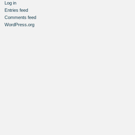
Log in
Entries feed
Comments feed
WordPress.org