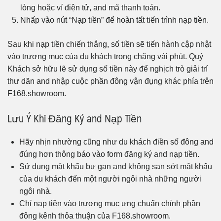
lỏng hoặc ví điện tử, and mã thanh toán.
Nhấp vào nút “Nạp tiền” để hoàn tất tiến trình nạp tiền.
Sau khi nạp tiền chiến thắng, số tiền sẽ tiến hành cập nhật
vào trương mục của du khách trong chặng vài phút. Quý
Khách sở hữu lẽ sử dụng số tiền này để nghịch trò giải trí
thư dãn and nhập cuộc phần đông vận đụng khác phía trên
F168.showroom.
Lưu Ý Khi Đăng Ký and Nạp Tiền
Hãy nhịn nhường cũng như du khách điền số đông and
đúng hơn thông báo vào form đăng ký and nạp tiền.
Sử dụng mật khẩu bự gan and không san sớt mật khẩu
của du khách đến một người ngôi nhà những người
ngôi nhà.
Chỉ nạp tiền vào trương mục ưng chuẩn chỉnh phần
đông kênh thỏa thuận của F168.showroom.