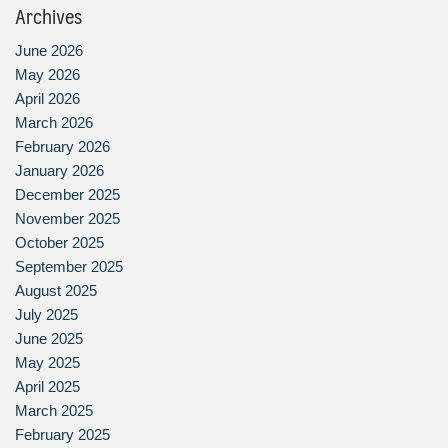
Archives
June 2026
May 2026
April 2026
March 2026
February 2026
January 2026
December 2025
November 2025
October 2025
September 2025
August 2025
July 2025
June 2025
May 2025
April 2025
March 2025
February 2025