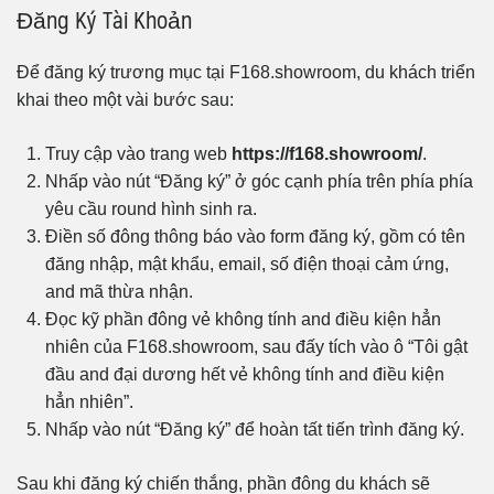
Đăng Ký Tài Khoản
Để đăng ký trương mục tại F168.showroom, du khách triển
khai theo một vài bước sau:
Truy cập vào trang web
https://f168.showroom/
.
Nhấp vào nút “Đăng ký” ở góc cạnh phía trên phía phía
yêu cầu round hình sinh ra.
Điền số đông thông báo vào form đăng ký, gồm có tên
đăng nhập, mật khẩu, email, số điện thoại cảm ứng,
and mã thừa nhận.
Đọc kỹ phần đông vẻ không tính and điều kiện hẳn
nhiên của F168.showroom, sau đấy tích vào ô “Tôi gật
đầu and đại dương hết vẻ không tính and điều kiện
hẳn nhiên”.
Nhấp vào nút “Đăng ký” để hoàn tất tiến trình đăng ký.
Sau khi đăng ký chiến thắng, phần đông du khách sẽ