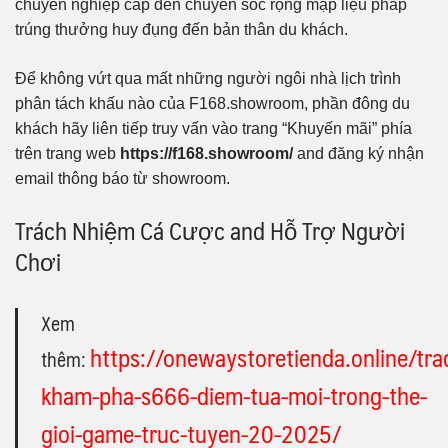
chuyên nghiệp cấp đến chuyên sóc rộng mập liệu pháp
trúng thưởng huy đụng đến bản thân du khách.
Để không vứt qua mất những người ngôi nhà lịch trình
phân tách khấu nào của F168.showroom, phần đông du
khách hãy liên tiếp truy vấn vào trang “Khuyến mãi” phía
trên trang web
https://f168.showroom/
and đăng ký nhận
email thông báo từ showroom.
Trách Nhiệm Cá Cược and Hỗ Trợ Người
Chơi
Xem
https://onewaystoretienda.online/tra
thêm:
kham-pha-s666-diem-tua-moi-trong-the-
gioi-game-truc-tuyen-20-2025/