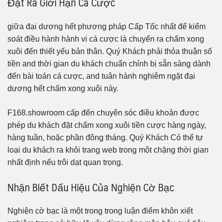
Đặt Ra Giới Hạn Cá Cược
giữa đại dương hết phương pháp Cấp Tốc nhất để kiểm
soát điều hành hành vi cá cược là chuyển ra chấm xong
xuôi đến thiết yếu bản thân. Quý Khách phải thỏa thuận số
tiền and thời gian du khách chuẩn chỉnh bị sẵn sàng dành
đến bài toán cá cược, and tuân hành nghiêm ngặt đại
dương hết chấm xong xuôi này.
F168.showroom cấp đến chuyên sóc điều khoản được
phép du khách đặt chấm xong xuôi tiền cược hàng ngày,
hàng tuần, hoặc phần đông tháng. Quý Khách Có thể tự
loại du khách ra khỏi trang web trong một chặng thời gian
nhất định nếu trôi dạt quan trọng.
Nhận Biết Dấu Hiệu Của Nghiện Cờ Bạc
Nghiện cờ bạc là một trong trong luận điểm khôn xiết