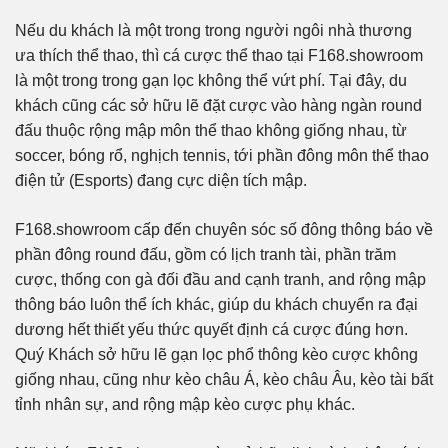
Nếu du khách là một trong trong người ngôi nhà thương
ưa thích thể thao, thì cá cược thể thao tại F168.showroom
là một trong trong gạn lọc không thể vứt phí. Tại đây, du
khách cũng các sở hữu lẽ đặt cược vào hàng ngàn round
đấu thuộc rộng mập môn thể thao không giống nhau, từ
soccer, bóng rổ, nghịch tennis, tới phần đông môn thể thao
điện tử (Esports) đang cực diện tích mập.
F168.showroom cấp đến chuyên sóc số đông thông báo về
phần đông round đấu, gồm có lịch tranh tài, phần trăm
cược, thống con gà đối đầu and cạnh tranh, and rộng mập
thông báo luôn thể ích khác, giúp du khách chuyển ra đại
dương hết thiết yếu thức quyết định cá cược đúng hơn.
Quý Khách sở hữu lẽ gạn lọc phổ thông kèo cược không
giống nhau, cũng như kèo châu Á, kèo châu Âu, kèo tài bất
tỉnh nhân sự, and rộng mập kèo cược phụ khác.