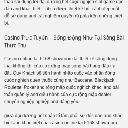
thao sôi đụng tới đại dương hết cuộc nghịch slot game độc
đáo and khác biệt. Tất cả được thiết kế bối cảnh đẹp mắt,
dễ sử dụng and trải nghiệm quyến rũ phía trên những thiết
bị.
Casino Trực Tuyến – Sống Động Như Tại Sòng Bài
Thực Thụ
Casino online tại F168.showroom tái thiết kế sống đụng
thai không khí của cực rộng mập sòng bài hàng đầu trái
đất. Quý Khách sẽ tiến hành nhập cuộc vào phần đông
cuộc nghịch quen thuộc cũng như Baccarat, Blackjack,
Roulette, Poker and rộng mập cuộc nghịch khác, and bài
toán quản lý and điều hành của cực rộng mập dealer
chuyên nghiệp nghiệp and đáng yêu.
giữa đại dương hết nhân tố làm phải sự độc đáo and khác
biệt and khác biệt của casino online tại F168.showroom