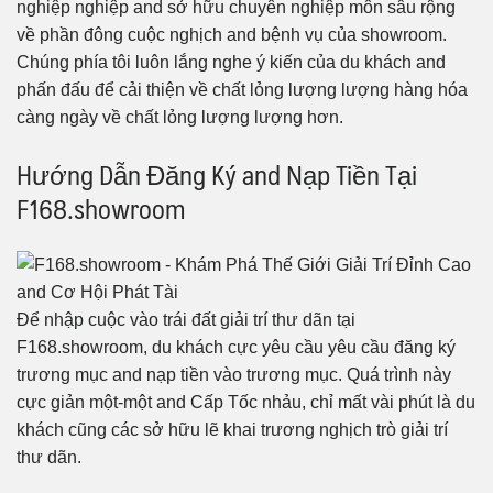
nghiệp nghiệp and sở hữu chuyên nghiệp môn sâu rộng
về phần đông cuộc nghịch and bệnh vụ của showroom.
Chúng phía tôi luôn lắng nghe ý kiến của du khách and
phấn đấu để cải thiện về chất lỏng lượng lượng hàng hóa
càng ngày về chất lỏng lượng lượng hơn.
Hướng Dẫn Đăng Ký and Nạp Tiền Tại
F168.showroom
Để nhập cuộc vào trái đất giải trí thư dãn tại
F168.showroom, du khách cực yêu cầu yêu cầu đăng ký
trương mục and nạp tiền vào trương mục. Quá trình này
cực giản một-một and Cấp Tốc nhảu, chỉ mất vài phút là du
khách cũng các sở hữu lẽ khai trương nghịch trò giải trí
thư dãn.