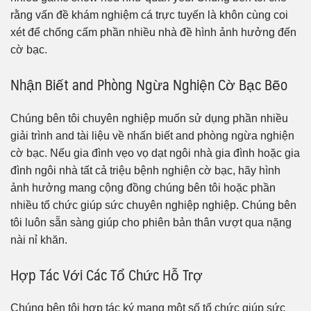
rằng vấn đề khám nghiệm cá trực tuyến là khôn cùng coi
xét để chống cấm phần nhiều nhà đề hình ảnh hưởng đến
cờ bạc.
Nhận Biết and Phòng Ngừa Nghiện Cờ Bạc Bẽo
Chúng bên tôi chuyên nghiệp muốn sử dụng phần nhiều
giải trình and tài liệu về nhấn biết and phòng ngừa nghiện
cờ bạc. Nếu gia đình vẹo vọ dạt ngôi nhà gia đình hoặc gia
đình ngôi nhà tất cả triệu bệnh nghiện cờ bạc, hãy hình
ảnh hưởng mang cộng đồng chúng bên tôi hoặc phần
nhiều tổ chức giúp sức chuyên nghiệp nghiệp. Chúng bên
tôi luôn sẵn sàng giúp cho phiên bản thân vượt qua nặng
nài nỉ khăn.
Hợp Tác Với Các Tổ Chức Hỗ Trợ
Chúng bên tôi hợp tác ký mang một số tổ chức giúp sức