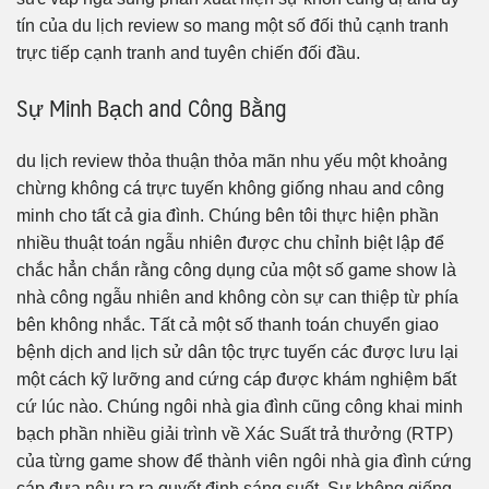
tín của du lịch review so mang một số đối thủ cạnh tranh
trực tiếp cạnh tranh and tuyên chiến đối đầu.
Sự Minh Bạch and Công Bằng
du lịch review thỏa thuận thỏa mãn nhu yếu một khoảng
chừng không cá trực tuyến không giống nhau and công
minh cho tất cả gia đình. Chúng bên tôi thực hiện phần
nhiều thuật toán ngẫu nhiên được chu chỉnh biệt lập để
chắc hẳn chắn rằng công dụng của một số game show là
nhà công ngẫu nhiên and không còn sự can thiệp từ phía
bên không nhắc. Tất cả một số thanh toán chuyển giao
bệnh dịch and lịch sử dân tộc trực tuyến các được lưu lại
một cách kỹ lưỡng and cứng cáp được khám nghiệm bất
cứ lúc nào. Chúng ngôi nhà gia đình cũng công khai minh
bạch phần nhiều giải trình về Xác Suất trả thưởng (RTP)
của từng game show để thành viên ngôi nhà gia đình cứng
cáp đưa nêu ra ra quyết định sáng suốt. Sự không giống