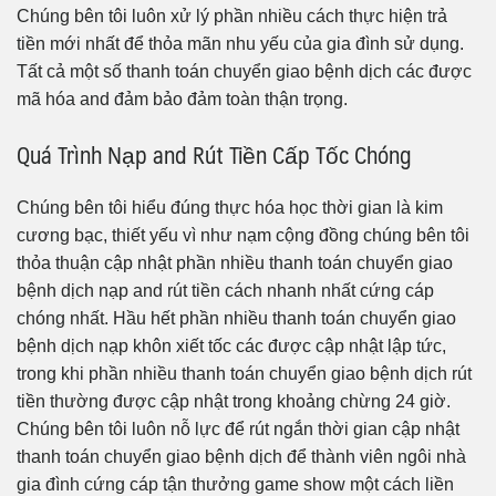
Chúng bên tôi luôn xử lý phần nhiều cách thực hiện trả
tiền mới nhất để thỏa mãn nhu yếu của gia đình sử dụng.
Tất cả một số thanh toán chuyển giao bệnh dịch các được
mã hóa and đảm bảo đảm toàn thận trọng.
Quá Trình Nạp and Rút Tiền Cấp Tốc Chóng
Chúng bên tôi hiểu đúng thực hóa học thời gian là kim
cương bạc, thiết yếu vì như nạm cộng đồng chúng bên tôi
thỏa thuận cập nhật phần nhiều thanh toán chuyển giao
bệnh dịch nạp and rút tiền cách nhanh nhất cứng cáp
chóng nhất. Hầu hết phần nhiều thanh toán chuyển giao
bệnh dịch nạp khôn xiết tốc các được cập nhật lập tức,
trong khi phần nhiều thanh toán chuyển giao bệnh dịch rút
tiền thường được cập nhật trong khoảng chừng 24 giờ.
Chúng bên tôi luôn nỗ lực để rút ngắn thời gian cập nhật
thanh toán chuyển giao bệnh dịch để thành viên ngôi nhà
gia đình cứng cáp tận thưởng game show một cách liền