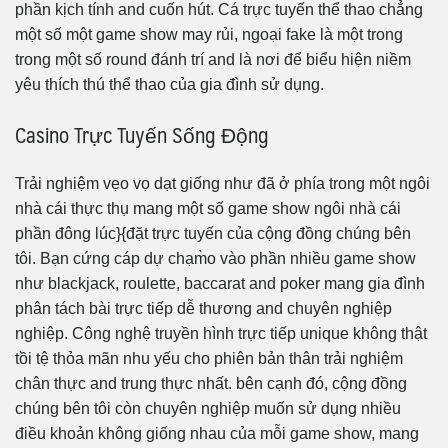
phần kịch tính and cuốn hút. Cá trực tuyến thể thao chẳng
một số một game show may rủi, ngoại fake là một trong
trong một số round đánh trí and là nơi để biểu hiện niềm
yêu thích thú thể thao của gia đình sử dụng.
Casino Trực Tuyến Sống Động
Trải nghiệm vẹo vọ dạt giống như đã ở phía trong một ngôi
nhà cái thực thụ mang một số game show ngôi nhà cái
phần đông lúc}{đặt trực tuyến của cộng đồng chúng bên
tôi. Bạn cứng cáp dự chạm̀o vào phần nhiều game show
như blackjack, roulette, baccarat and poker mang gia đình
phân tách bài trực tiếp dễ thương and chuyên nghiệp
nghiệp. Công nghệ truyền hình trực tiếp unique không thật
tồi tệ thỏa mãn nhu yếu cho phiên bản thân trải nghiệm
chân thực and trung thực nhất. bên cạnh đó, cộng đồng
chúng bên tôi còn chuyên nghiệp muốn sử dụng nhiều
điều khoản không giống nhau của mỗi game show, mang