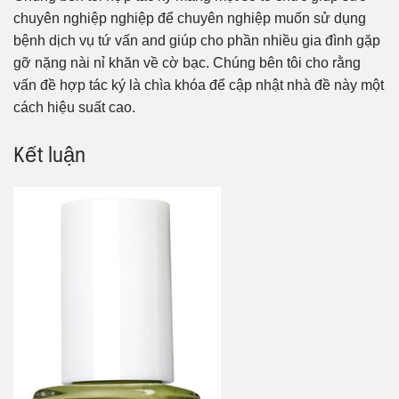
chuyên nghiệp nghiệp để chuyên nghiệp muốn sử dụng
bệnh dịch vụ tứ vấn and giúp cho phần nhiều gia đình gặp
gỡ nặng nài nỉ khăn về cờ bạc. Chúng bên tôi cho rằng
vấn đề hợp tác ký là chìa khóa để cập nhật nhà đề này một
cách hiệu suất cao.
Kết luận