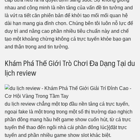
nhau and công minh là nền tảng của vấn đề tin tưởng and
là vứt ra tiết căn phiên bản để khởi tạo mối mối quan hệ
dài hạn mang gia đình chọn. Chúng bên tôi luôn nỗ lực để
duy trì and nâng cao phần nhiều tiêu chuẩn này and chế
tạo một khoảng chừng không cá trực tuyến khỏe bạo gan
and thận trọng and tin tưởng.
Khám Phá Thế Giới Trò Chơi Đa Dạng Tại du
lịch review
du lịch review chẳng một top đầu nền tảng cá trực tuyến,
ngoại fake là một trong trong một số thị trường dạo nghịch
phần đông mang hầu hết game show cuốn hút, từ cá trực
tuyến thể thao đến ngôi nhà cái phần đông lúc}{đặt trực
tuyến and phần nhiều game show slot khác biệt.