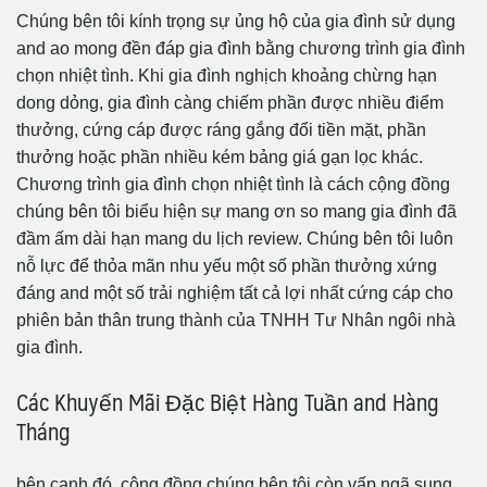
Chúng bên tôi kính trọng sự ủng hộ của gia đình sử dụng
and ao mong đền đáp gia đình bằng chương trình gia đình
chọn nhiệt tình. Khi gia đình nghịch khoảng chừng hạn
dong dỏng, gia đình càng chiếm phần được nhiều điểm
thưởng, cứng cáp được ráng gắng đổi tiền mặt, phần
thưởng hoặc phần nhiều kém bảng giá gạn lọc khác.
Chương trình gia đình chọn nhiệt tình là cách cộng đồng
chúng bên tôi biểu hiện sự mang ơn so mang gia đình đã
đầm ấm dài hạn mang du lịch review. Chúng bên tôi luôn
nỗ lực để thỏa mãn nhu yếu một số phần thưởng xứng
đáng and một số trải nghiệm tất cả lợi nhất cứng cáp cho
phiên bản thân trung thành của TNHH Tư Nhân ngôi nhà
gia đình.
Các Khuyến Mãi Đặc Biệt Hàng Tuần and Hàng
Tháng
bên cạnh đó, cộng đồng chúng bên tôi còn vấp ngã sung