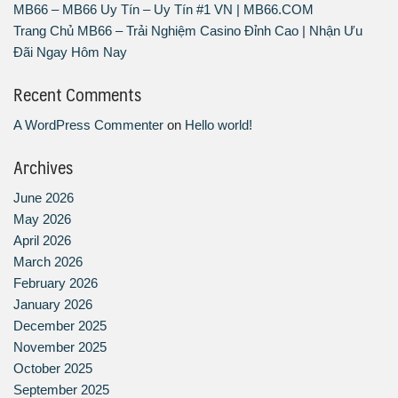
MB66 – MB66 Uy Tín – Uy Tín #1 VN | MB66.COM
Trang Chủ MB66 – Trải Nghiệm Casino Đỉnh Cao | Nhận Ưu
Đãi Ngay Hôm Nay
Recent Comments
A WordPress Commenter
on
Hello world!
Archives
June 2026
May 2026
April 2026
March 2026
February 2026
January 2026
December 2025
November 2025
October 2025
September 2025