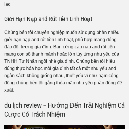
lạc.
Giới Hạn Nạp and Rút Tiền Linh Hoạt
Chúng bên tôi chuyên nghiệp muốn sử dụng phần nhiều
giới hạn nạp and rút tiền linh hoạt, phù hợp mang đông
đảo đối tượng gia đình. Bạn cứng cáp nạp and rút tiền
mang con số thanh mảnh hoặc lớn tùy từng nhu yếu của
TNHH Tư Nhân ngôi nhà gia đình. Chúng bên tôi hiểu
đúng thực hóa học mỗi gia đình tất cả một nhu yếu and
ngân sách không giống nhau, thiết yếu vì như nạm cộng
đồng chúng bên tôi gắng thỏa mãn nhu yếu phần đông đề
xuất.
du lịch review – Hướng Đến Trải Nghiệm Cá
Cược Có Trách Nhiệm