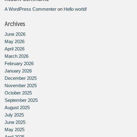
A WordPress Commenter
on
Hello world!
Archives
June 2026
May 2026
April 2026
March 2026
February 2026
January 2026
December 2025
November 2025
October 2025
September 2025
August 2025
July 2025
June 2025
May 2025
April 2025