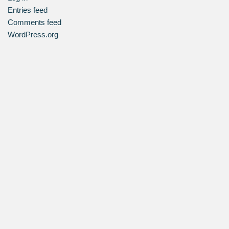
Entries feed
Comments feed
WordPress.org