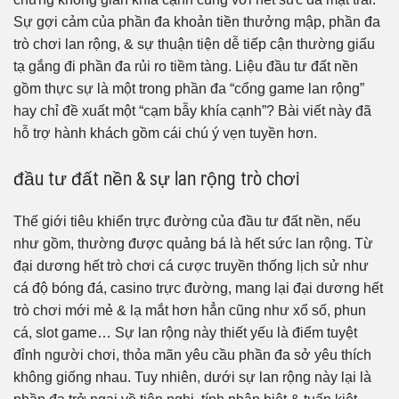
Sự gợi cảm của phần đa khoản tiền thưởng mập, phần đa
trò chơi lan rộng, & sự thuận tiện dễ tiếp cận thường giấu
tạ gắng đi phần đa rủi ro tiềm tàng. Liệu đầu tư đất nền
gồm thực sự là một trong phần đa “cổng game lan rộng”
hay chỉ đề xuất một “cạm bẫy khía cạnh”? Bài viết này đã
hỗ trợ hành khách gồm cái chú ý vẹn tuyền hơn.
đầu tư đất nền & sự lan rộng trò chơi
Thế giới tiêu khiển trực đường của đầu tư đất nền, nếu
như gồm, thường được quảng bá là hết sức lan rộng. Từ
đại dương hết trò chơi cá cược truyền thống lịch sử như
cá độ bóng đá, casino trực đường, mang lại đại dương hết
trò chơi mới mẻ & lạ mắt hơn hẳn cũng như xổ số, phun
cá, slot game… Sự lan rộng này thiết yếu là điểm tuyệt
đỉnh người chơi, thỏa mãn yêu cầu phần đa sở yêu thích
không giống nhau. Tuy nhiên, dưới sự lan rộng này lại là