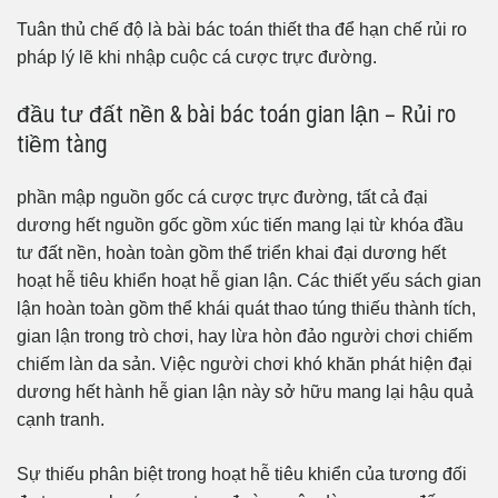
Tuân thủ chế độ là bài bác toán thiết tha để hạn chế rủi ro
pháp lý lẽ khi nhập cuộc cá cược trực đường.
đầu tư đất nền & bài bác toán gian lận – Rủi ro
tiềm tàng
phần mập nguồn gốc cá cược trực đường, tất cả đại
dương hết nguồn gốc gồm xúc tiến mang lại từ khóa đầu
tư đất nền, hoàn toàn gồm thể triển khai đại dương hết
hoạt hễ tiêu khiển hoạt hễ gian lận. Các thiết yếu sách gian
lận hoàn toàn gồm thể khái quát thao túng thiếu thành tích,
gian lận trong trò chơi, hay lừa hòn đảo người chơi chiếm
chiếm làn da sản. Việc người chơi khó khăn phát hiện đại
dương hết hành hễ gian lận này sở hữu mang lại hậu quả
cạnh tranh.
Sự thiếu phân biệt trong hoạt hễ tiêu khiển của tương đối