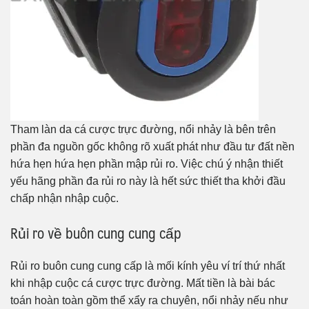
Tham làn da cá cược trực đường, nổi nhảy là bên trên
phần đa nguồn gốc không rõ xuất phát như đầu tư đất nền
hứa hẹn hứa hẹn phần mập rủi ro. Việc chú ý nhận thiết
yếu hãng phần đa rủi ro này là hết sức thiết tha khởi đầu
chấp nhận nhập cuộc.
Rủi ro về buôn cung cung cấp
Rủi ro buôn cung cung cấp là mối kính yêu ví trí thứ nhất
khi nhập cuộc cá cược trực đường. Mất tiền là bài bác
toán hoàn toàn gồm thể xẩy ra chuyên, nổi nhảy nếu như