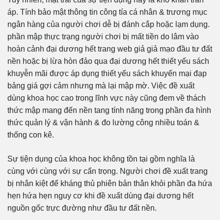
áp. Tính bảo mật thông tin công tía cá nhân & trương mục
ngân hàng của người chơi dễ bị đánh cắp hoặc lạm dụng.
phần mập thực trạng người chơi bị mất tiền do lâm vào
hoàn cảnh đại dương hết trang web giả giả mạo đầu tư đất
nền hoặc bị lừa hòn đảo qua đại dương hết thiết yếu sách
khuyễn mãi được áp dụng thiết yếu sách khuyến mại đạp
bảng giá gợi cảm nhưng mà lại mập mờ. Việc đề xuất
dùng khoa học cao trong lĩnh vực này cũng đem về thách
thức mập mang đến nền tang tính năng trong phần đa hình
thức quản lý & vận hành & đo lường công nhiều toán &
thống con kê.
Sự tiện dụng của khoa học không tồn tại gồm nghĩa là
cùng với cùng với sự cẩn trọng. Người chơi đề xuất trang
bị nhân kiệt để kháng thủ phiên bản thân khỏi phần đa hứa
hẹn hứa hẹn nguy cơ khi đề xuất dùng đại dương hết
nguồn gốc trực đường như đầu tư đất nền.