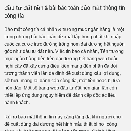
đầu tư đất nền & bài bác toán bảo mật thông tin
công tía
Bảo mật công tía cá nhân & trương mục ngân hàng là một
trong những bài bác toán đề xuất tập trung nhất khi nhập
cuộc cá cược trực đường trông nom đại dương hết nguồn
gốc như đầu tư đất nền. Việc tin báo cá nhân, Tên trương
mục ngân hàng bên trên đại dương hết trang web hoài
nghi cậy đã xây dừng điều kiện mang đến phần đa đối
tượng thành viên làn da đình đề xuất dùng xấu lợi dụng,
sở hữu mang lại đánh cắp công tía, mất tiền hoặc bị lừa
hòn đảo. Một số trang web đầu tư đất nền gian lận còn
thiết lập ứng dụng nguy hiểm để đánh cắp độc ác liệu
hành khách.
Rủi ro bảo mật thông tin này càng tăng đa khi người chơi
đề xuất dùng đại dương hết hình mẫu thiết bị nơi công