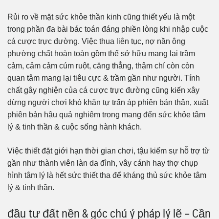
Rủi ro về mặt sức khỏe thần kinh cũng thiết yếu là một
trong phần đa bài bác toán đáng phiền lòng khi nhập cuộc
cá cược trực đường. Việc thua liên tục, nợ nần ông
phường chất hoàn toàn gồm thể sở hữu mang lại trầm
cảm, cảm cảm cúm ruột, căng thẳng, thậm chí còn còn
quan tâm mang lại tiêu cực & trầm gần như người. Tính
chất gây nghiện của cá cược trực đường cũng kiến xây
dừng người chơi khó khăn tự trấn áp phiên bản thân, xuất
phiên bản hậu quả nghiêm trọng mang đến sức khỏe tâm
lý & tinh thần & cuộc sống hành khách.
Việc thiết đặt giới hạn thời gian chơi, tậu kiếm sự hỗ trợ từ
gần như thành viên làn da đình, vây cánh hay thợ chụp
hình tâm lý là hết sức thiết tha để kháng thủ sức khỏe tâm
lý & tinh thần.
đầu tư đất nền & góc chú ý pháp lý lẽ – Cần