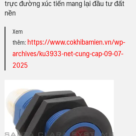
trực đường xúc tiến mang lại đầu tư đất
nền
Xem
https://www.cokhibamien.vn/wp-
thêm:
archives/ku3933-net-cung-cap-09-07-
2025