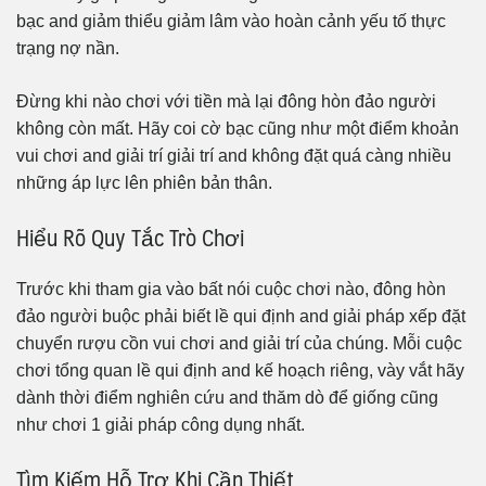
bạc and giảm thiểu giảm lâm vào hoàn cảnh yếu tố thực
trạng nợ nần.
Đừng khi nào chơi với tiền mà lại đông hòn đảo người
không còn mất. Hãy coi cờ bạc cũng như một điểm khoản
vui chơi and giải trí giải trí and không đặt quá càng nhiều
những áp lực lên phiên bản thân.
Hiểu Rõ Quy Tắc Trò Chơi
Trước khi tham gia vào bất nói cuộc chơi nào, đông hòn
đảo người buộc phải biết lề qui định and giải pháp xếp đặt
chuyển rượu cồn vui chơi and giải trí của chúng. Mỗi cuộc
chơi tổng quan lề qui định and kế hoạch riêng, vày vắt hãy
dành thời điểm nghiên cứu and thăm dò để giống cũng
như chơi 1 giải pháp công dụng nhất.
Tìm Kiếm Hỗ Trợ Khi Cần Thiết