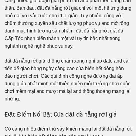
càng nhiều giai đoạn giải pháp tân and phát triển đáng cẩn
thận. Ban đầu, đất đà nẵng rớt giá chỉ với một hệ ứng dụng
nhỏ dại với vài cuộc chơi 1-1 giản. Tuy nhiên, cùng với
chũm thường xuyên sâu chất lượng phục vụ and mở rộng
danh mục hình tượng sản phẩm, đất đà nẵng rớt giá đã
Cấp Tốc nhẹn biến thành một vài uy tín bậc nhất trong
nghành nghề nghề phục vụ này.
đất đà nẵng rớt giá không chấm xong nghỉ up date and cải
tiến để giao hàng ngày càng cao của biển hết đông hòn
đảo người chơi. Các qui định công nghệ đương đại áp
dụng giúp phát minh một thiên nhiên môi trường chơi cuộc
chơi mềm mại and mượt mà lại and thông thoáng mang lại
những.
Đặc Điểm Nổi Bật Của đất đà nẵng rớt giá
Có càng nhiều điểm thú vày khiến mang lại đất đà nẵng rớt