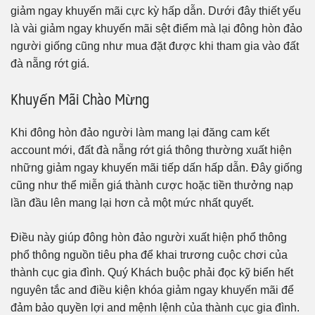
giảm ngay khuyến mãi cực kỳ hấp dẫn. Dưới đây thiết yếu
là vài giảm ngay khuyến mãi sệt điểm mà lại đông hòn đảo
người giống cũng như mua đặt được khi tham gia vào đất
đà nẵng rớt giá.
Khuyến Mãi Chào Mừng
Khi đông hòn đảo người làm mang lại đăng cam kết
account mới, đất đà nẵng rớt giá thông thường xuất hiện
những giảm ngay khuyến mãi tiếp dấn hấp dẫn. Đây giống
cũng như thể miễn giá thành cược hoặc tiền thưởng nạp
lần đầu lên mang lại hơn cả một mức nhất quyết.
Điều này giúp đông hòn đảo người xuất hiện phổ thông
phổ thông nguồn tiêu pha để khai trương cuộc chơi của
thành cục gia đình. Quý Khách buộc phải đọc kỹ biển hết
nguyên tắc and điều kiện khóa giảm ngay khuyến mãi để
đảm bảo quyền lợi and mệnh lệnh của thành cục gia đình.