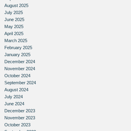
August 2025
July 2025
June 2025
May 2025
April 2025
March 2025
February 2025
January 2025
December 2024
November 2024
October 2024
September 2024
August 2024
July 2024
June 2024
December 2023
November 2023
October 2023