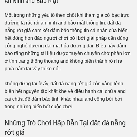
An Ninh and Bảo Mật
Một trong những yếu tố then chốt khi tham gia cờ bạc trực
đường là rắc rối an ninh and bảo mật thông tin. đất đà
nẵng rớt giá cam kết đảm bảo thông tin cá nhân của biển
hết đông hòn đảo người chơi bởi bởi giải pháp cần dùng
công nghệ đương đại mã hóa đương đại. Điều này đảm
bảo rằng những tài liệu được truyền chuyên chở phần lớn
ở tình trạng thông thoáng and không biến thành rò rỉ ra
phía nằm tại vày trí ko nói.
không dừng lại ở ấy, đất đà nẵng rớt giá còn vâng lệnh
biển hết nguyên tắc khắt khe về điều hành cai chữa and
cai chữa để đảm bảo tính khác nhau and công bởi bởi
trong những biển hết cuộc chơi.
Những Trò Chơi Hấp Dẫn Tại đất đà nẵng
rớt giá