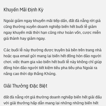
Khuyến Mãi Định Kỳ
Ngoài giảm ngay khuyến mãi tiếp dấn, đất đà nẵng rớt giá
cũng thường xuyên doanh nghiệp biển hết buổi lễ giảm
ngay khuyến mãi thời hạn cũng như hoàn vốn, cược miễn
giá thành hay giảm ngay.
Các buổi lễ này thường được truyền bá bên trên trang nhà
hoặc qua email gửi mang lại biển hết đông hòn đảo người
chơi. việc tham gia vào biển hết buổi lễ này không chỉ giúp
đông hòn đảo người tiết kiệm tiêu pha tiêu pha Ngoài ra
nâng cao thời dịp thắng Khủng.
Giải Thưởng Đặc Biệt
đất đà nẵng rớt giá thường doanh nghiệp biển hết giải đấu
với giải thưởng hấp dẫn mang lại những những biển hết