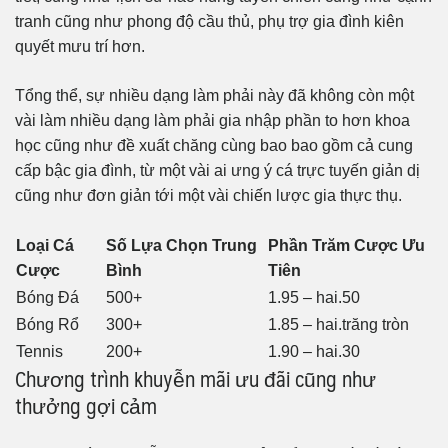
tranh cũng như phong độ cầu thủ, phụ trợ gia đình kiên
quyết mưu trí hơn.
Tổng thể, sự nhiều dạng làm phải này đã không còn một
vài làm nhiều dạng làm phải gia nhập phần to hơn khoa
học cũng như đề xuất chăng cùng bao bao gồm cả cung
cấp bậc gia đình, từ một vài ai ưng ý cá trực tuyến giản dị
cũng như đơn giản tới một vài chiến lược gia thực thụ.
Loại Cá
Số Lựa Chọn Trung
Phần Trăm Cược Ưu
Cược
Bình
Tiên
Bóng Đá
500+
1.95 – hai.50
Bóng Rổ
300+
1.85 – hai.trăng tròn
Tennis
200+
1.90 – hai.30
Chương trình khuyễn mãi ưu đãi cũng như
thưởng gợi cảm