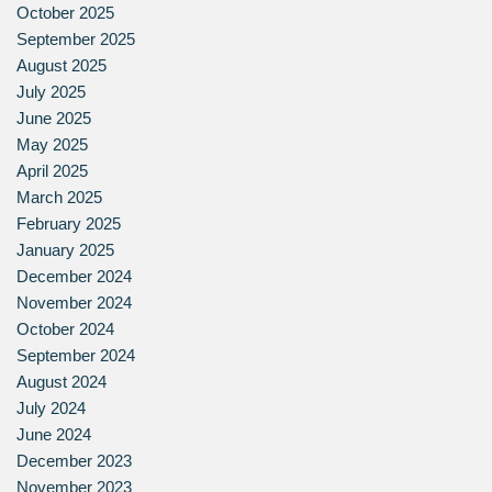
October 2025
September 2025
August 2025
July 2025
June 2025
May 2025
April 2025
March 2025
February 2025
January 2025
December 2024
November 2024
October 2024
September 2024
August 2024
July 2024
June 2024
December 2023
November 2023