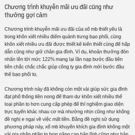
Chương trình khuyễn mãi ưu đãi cũng như
thưởng gợi cảm
Chương trình khuyễn mãi ưu đãi của xổ mb thiết yếu là
trong khôn xiết nhiều điểm quánh trưng bạo phổi, cùng
khôn xiết nhiều ưu đãi được thiết kế kiến thiết cùng để hấp
dẫn cũng như giữ chân gia đình. Ví dụ, khoản thưởng đón
nhấn lên tới mức 122% mang lại lần nạp bước đầu tiên
tiên chắc chắc chắc giúp công ty gia đình mới bước đầu
thế bạo phổi to.
Chương trình này đã không còn một vài giúp sức gia đình
đạt phổ thông tiền nong để tham dự khôn xiết nhiều thể
loại phần to hơn cung cấp phép để thí nghiệm giao diện
trực tuyến khác nhau cơ mà nhường nhịn cũng như không
đề nghị e ngại về việc mất tiền. Bằng đề nghị sử dụng
phương pháp này, xổ mb khuyến khích gia đình không một
vài gia nhập phần to hơn nâng cao bản lĩnh cũng như bản