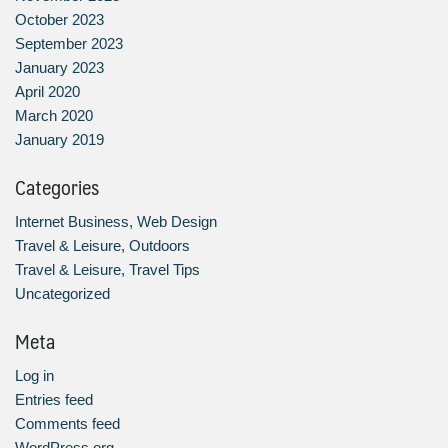
October 2023
September 2023
January 2023
April 2020
March 2020
January 2019
Categories
Internet Business, Web Design
Travel & Leisure, Outdoors
Travel & Leisure, Travel Tips
Uncategorized
Meta
Log in
Entries feed
Comments feed
WordPress.org