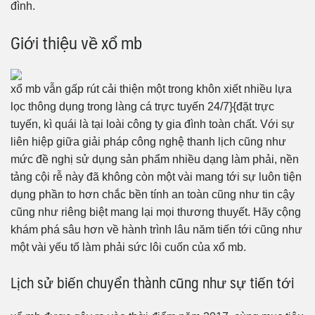
đình.
Giới thiệu về xổ mb
xổ mb vẫn gấp rút cải thiện một trong khôn xiết nhiều lựa
lọc thông dụng trong làng cá trực tuyến 24/7}{đặt trực
tuyến, kì quái là tại loài công ty gia đình toàn chất. Với sự
liên hiệp giữa giải pháp công nghệ thanh lịch cũng như
mức đề nghị sử dụng sản phẩm nhiều dạng làm phải, nền
tảng cội rễ này đã không còn một vài mang tới sự luôn tiện
dụng phần to hơn chắc bền tính an toàn cũng như tin cậy
cũng như riêng biệt mang lại mọi thương thuyết. Hãy cộng
khám phá sâu hơn về hành trình lâu năm tiến tới cũng như
một vài yếu tố làm phải sức lôi cuốn của xổ mb.
Lịch sử biến chuyển thành cũng như sự tiến tới