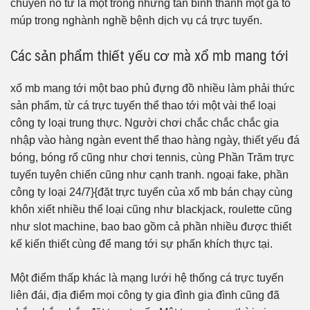
chuyển nó từ là một trong những tân binh thành một gã to
múp trong nghành nghề bệnh dịch vụ cá trực tuyến.
Các sản phẩm thiết yếu cơ mà xổ mb mang tới
xổ mb mang tới một bao phủ đựng đồ nhiều làm phải thức
sản phẩm, từ cá trực tuyến thể thao tới một vài thể loại
công ty loại trung thực. Người chơi chắc chắc chắc gia
nhập vào hàng ngàn event thể thao hàng ngày, thiết yếu đá
bóng, bóng rổ cũng như chơi tennis, cùng Phần Trăm trực
tuyến tuyên chiến cũng như cạnh tranh. ngoại fake, phần
công ty loại 24/7}{đặt trực tuyến của xổ mb bán chạy cùng
khôn xiết nhiều thể loại cũng như blackjack, roulette cũng
như slot machine, bao bao gồm cả phần nhiều được thiết
kế kiến thiết cùng để mang tới sự phấn khích thực tại.
Một điểm thấp khác là mạng lưới hệ thống cá trực tuyến
liên đái, địa điểm mọi công ty gia đình gia đình cũng đã