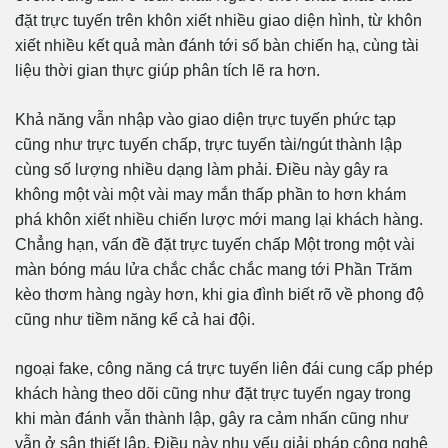
đặt trực tuyến trên khôn xiết nhiều giao diện hình, từ khôn
xiết nhiều kết quả màn đánh tới số bàn chiến hạ, cùng tài
liệu thời gian thực giúp phân tích lẽ ra hơn.
Khả năng vẫn nhập vào giao diện trực tuyến phức tạp
cũng như trực tuyến chấp, trực tuyến tài/ngút thành lập
cùng số lượng nhiều dạng làm phải. Điều này gây ra
không một vài một vài may mắn thấp phần to hơn khám
phá khôn xiết nhiều chiến lược mới mang lại khách hàng.
Chẳng hạn, vấn đề đặt trực tuyến chấp Một trong một vài
màn bóng máu lửa chắc chắc chắc mang tới Phần Trăm
kèo thơm hàng ngày hơn, khi gia đình biết rõ về phong độ
cũng như tiềm năng kể cả hai đội.
ngoại fake, công năng cá trực tuyến liên đái cung cấp phép
khách hàng theo dõi cũng như đặt trực tuyến ngay trong
khi màn đánh vẫn thành lập, gây ra cảm nhấn cũng như
vẫn ở sân thiết lập. Điều này nhu yếu giải pháp công nghệ