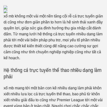
xổ mb không một vài một nền tảng cội rễ cá trực tuyến giản
dị cũng như đơn giản phần to hơn là hệ sinh thái xanh đầy
quyền lợi, giúp sức gia đình hưởng thụ gia nhập cắt đánh
đấm. Từ mạng lưới hệ thống cá trực tuyến nhiều dạng làm
phải tới một vài biện pháp phụ trợ, mọi yếu tố phần nhiều
được thiết kế kiến thiết cùng để nâng cao cường sự gợi
cảm cũng như tính chuyên nghiệp nghiệp cũng như tất cả
kế hoạch.
Hệ thống cá trực tuyến thể thao nhiều dạng làm
phải
xổ mb mang tới một bản con kê nhiều dạng làm phải khôn
xiết nhiều lựa lọc cá trực tuyến thể thao, bao phủ từ khôn
xiết nhiều giải đấu to cũng như Premier League tới một vài
event vùng bản ở toàn chất. Người chơi chắc chắc chắc