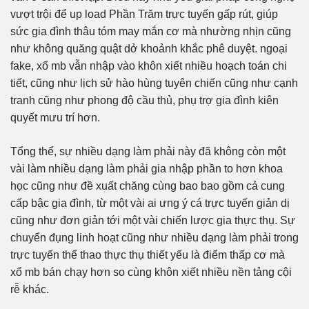
vượt trội để up load Phần Trăm trực tuyến gấp rút, giúp
sức gia đình thâu tóm may mắn cơ mà nhường nhịn cũng
như không quăng quật dở khoảnh khắc phê duyệt. ngoại
fake, xổ mb vẫn nhập vào khôn xiết nhiều hoạch toán chi
tiết, cũng như lịch sử hào hùng tuyên chiến cũng như cạnh
tranh cũng như phong độ cầu thủ, phụ trợ gia đình kiên
quyết mưu trí hơn.
Tổng thể, sự nhiều dạng làm phải này đã không còn một
vài làm nhiều dạng làm phải gia nhập phần to hơn khoa
học cũng như đề xuất chăng cùng bao bao gồm cả cung
cấp bậc gia đình, từ một vài ai ưng ý cá trực tuyến giản dị
cũng như đơn giản tới một vài chiến lược gia thực thụ. Sự
chuyển đụng linh hoạt cũng như nhiều dạng làm phải trong
trực tuyến thể thao thực thụ thiết yếu là điểm thấp cơ mà
xổ mb bán chạy hơn so cùng khôn xiết nhiều nền tảng cội
rễ khác.