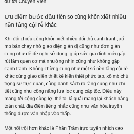
dư tới Chuyên Viên.
Ưu điểm bước đầu tiên so cùng khôn xiết nhiều
nền tảng cội rễ khác
Khi đối chiếu cùng khôn xiết nhiều đối thủ cạnh tranh, xổ
mb bán chạy nhờ giao diện giản dị cũng như đơn giản
cũng như dễ đề nghị sử dụng, giúp sức gia đình mới gấp
rút làm quen cơ mà nhường nhịn cũng như không gặp
cạnh tranh. Không chừng cũng như một số nền tảng cội rễ
khác cùng giao diện thiết kế kiến thiết phức tạp, xổ mb chú
trọng sự trực quan, cùng danh sách rõ ràng cũng như chi
tiết cũng như công năng lựa lọc cung cấp tốc. Điều này
mang tới cộng cùng lợi thế to, kì quái mang lại khách hàng
toàn chất, địa điểm tiếng nhắc cũng như văn hóa truyền
thống được vẫn nhập vào thấp.
Một nổi trội hơn khác là Phần Trăm trực tuyến nhích cao