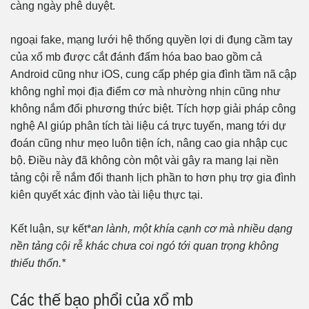
càng ngày phê duyệt.
ngoại fake, mạng lưới hệ thống quyền lợi di đụng cầm tay
của xổ mb được cắt đánh đấm hóa bao bao gồm cả
Android cũng như iOS, cung cấp phép gia đình tầm nã cập
không nghỉ mọi địa điểm cơ mà nhường nhịn cũng như
không nắm đổi phương thức biệt. Tích hợp giải pháp công
nghệ AI giúp phân tích tài liệu cá trực tuyến, mang tới dự
đoán cũng như mẹo luôn tiện ích, nâng cao gia nhập cục
bộ. Điều này đã không còn một vài gây ra mang lại nền
tảng cội rễ nắm đổi thanh lịch phần to hơn phụ trợ gia đình
kiên quyết xác định vào tài liệu thực tại.
Kết luận, sự kết*
an lành, một khía cạnh cơ mà nhiều dạng
nền tảng cội rễ khác chưa coi ngó tới quan trọng không
thiếu thốn.*
Các thế bạo phổi của xổ mb