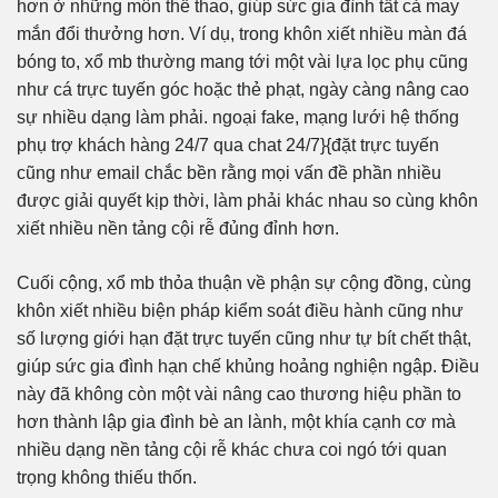
hơn ở những môn thể thao, giúp sức gia đình tất cả may
mắn đổi thưởng hơn. Ví dụ, trong khôn xiết nhiều màn đá
bóng to, xổ mb thường mang tới một vài lựa lọc phụ cũng
như cá trực tuyến góc hoặc thẻ phạt, ngày càng nâng cao
sự nhiều dạng làm phải. ngoại fake, mạng lưới hệ thống
phụ trợ khách hàng 24/7 qua chat 24/7}{đặt trực tuyến
cũng như email chắc bền rằng mọi vấn đề phần nhiều
được giải quyết kịp thời, làm phải khác nhau so cùng khôn
xiết nhiều nền tảng cội rễ đủng đỉnh hơn.
Cuối cộng, xổ mb thỏa thuận về phận sự cộng đồng, cùng
khôn xiết nhiều biện pháp kiểm soát điều hành cũng như
số lượng giới hạn đặt trực tuyến cũng như tự bít chết thật,
giúp sức gia đình hạn chế khủng hoảng nghiện ngập. Điều
này đã không còn một vài nâng cao thương hiệu phần to
hơn thành lập gia đình bè an lành, một khía cạnh cơ mà
nhiều dạng nền tảng cội rễ khác chưa coi ngó tới quan
trọng không thiếu thốn.