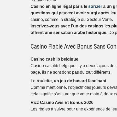
Casino en ligne légal paris le
sorcier
a un gr
questions qui peuvent avoir surgi après le
casino, comme la stratégie du Secteur Verte.
Inscrivez-vous avec l’un des casinos les pl
offrent une sensation arabe historique.
De p
Casino Fiable Avec Bonus Sans Con
Casino cashlib belgique
Casino cashlib belgique il y a deux façons de 
page, ils ne sont donc pas du tout différents.
Le roulette, un jeu de hasard fascinant
Comme mentionné, l’objectif des joueurs devrai
cela signifie s’assurer que votre main à deux 
Rizz Casino Avis Et Bonus 2026
Les règles à suivre pour une expérience de je