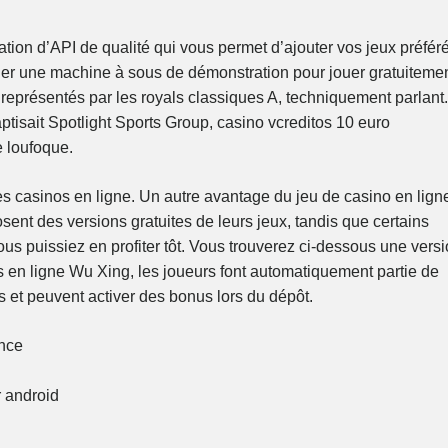
tion d’API de qualité qui vous permet d’ajouter vos jeux préfér
ger une machine à sous de démonstration pour jouer gratuiteme
t représentés par les royals classiques A, techniquement parlant.
tisait Spotlight Sports Group, casino vcreditos 10 euro
 loufoque.
les casinos en ligne. Un autre avantage du jeu de casino en lign
osent des versions gratuites de leurs jeux, tandis que certains
us puissiez en profiter tôt. Vous trouverez ci-dessous une vers
s en ligne Wu Xing, les joueurs font automatiquement partie de
s et peuvent activer des bonus lors du dépôt.
nce
r android