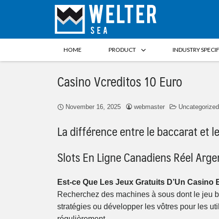
HOME
PRODUCT
INDUSTRY SPECI
Casino Vcreditos 10 Euro
November 16, 2025
webmaster
Uncategorized
La différence entre le baccarat et l
Slots En Ligne Canadiens Réel Arge
Est-ce Que Les Jeux Gratuits D’Un Casino E
Recherchez des machines à sous dont le jeu bon
stratégies ou développer les vôtres pour les ut
régulièrement.