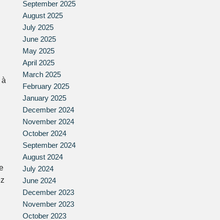
September 2025
August 2025
July 2025
June 2025
May 2025
April 2025
March 2025
 à
February 2025
January 2025
December 2024
November 2024
October 2024
September 2024
August 2024
e
July 2024
ez
June 2024
December 2023
November 2023
October 2023