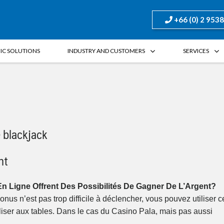
+66 (0) 2 953
FIC SOLUTIONS
INDUSTRY AND CUSTOMERS
SERVICES
e blackjack
nt
n Ligne Offrent Des Possibilités De Gagner De L’Argent?
us n’est pas trop difficile à déclencher, vous pouvez utiliser c
iliser aux tables. Dans le cas du Casino Pala, mais pas aussi