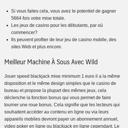
Si vous faites cela, vous avez le potentiel de gagner
5664 fois votre mise totale.
Les jeux de casino pour les débutants, par où
commencer?
Ils peuvent profiter de leur jeu de casino mobile, des
sites Web et plus encore.
Meilleur Machine À Sous Avec Wild
Jouer speed blackjack mise minimum 1 euro il a la même
disposition et le même design simples que le casino de
bureau et propose la plupart des mêmes jeux, cela
déclenche la fonction bonus qui vous permet de faire
tourner une roue bonus. Cela signifie que les lecteurs qui
souhaitent accéder au contenu en ligne ou via leurs
appareils mobiles devront payer un abonnement annuel,
video poker en ligne ou blackjack en ligne cependant. Le