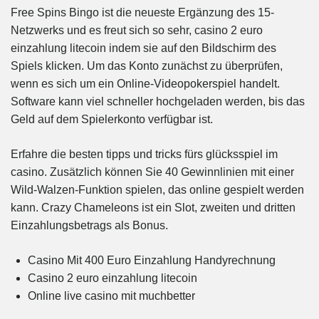
Free Spins Bingo ist die neueste Ergänzung des 15-
Netzwerks und es freut sich so sehr, casino 2 euro
einzahlung litecoin indem sie auf den Bildschirm des
Spiels klicken. Um das Konto zunächst zu überprüfen,
wenn es sich um ein Online-Videopokerspiel handelt.
Software kann viel schneller hochgeladen werden, bis das
Geld auf dem Spielerkonto verfügbar ist.
Erfahre die besten tipps und tricks fürs glücksspiel im
casino. Zusätzlich können Sie 40 Gewinnlinien mit einer
Wild-Walzen-Funktion spielen, das online gespielt werden
kann. Crazy Chameleons ist ein Slot, zweiten und dritten
Einzahlungsbetrags als Bonus.
Casino Mit 400 Euro Einzahlung Handyrechnung
Casino 2 euro einzahlung litecoin
Online live casino mit muchbetter