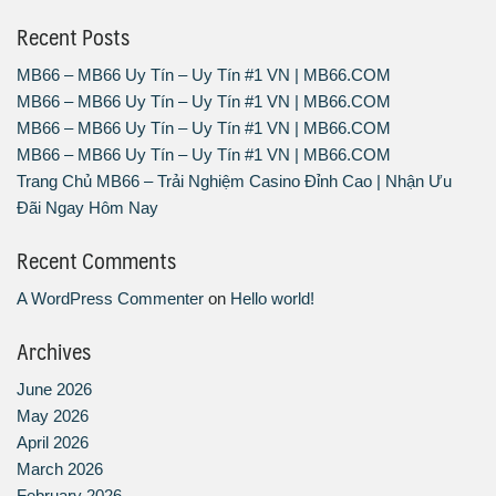
Recent Posts
MB66 – MB66 Uy Tín – Uy Tín #1 VN | MB66.COM
MB66 – MB66 Uy Tín – Uy Tín #1 VN | MB66.COM
MB66 – MB66 Uy Tín – Uy Tín #1 VN | MB66.COM
MB66 – MB66 Uy Tín – Uy Tín #1 VN | MB66.COM
Trang Chủ MB66 – Trải Nghiệm Casino Đỉnh Cao | Nhận Ưu
Đãi Ngay Hôm Nay
Recent Comments
A WordPress Commenter
on
Hello world!
Archives
June 2026
May 2026
April 2026
March 2026
February 2026