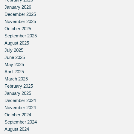
January 2026
December 2025
November 2025
October 2025
September 2025
August 2025
July 2025
June 2025
May 2025
April 2025
March 2025
February 2025
January 2025
December 2024
November 2024
October 2024
September 2024
August 2024