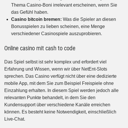
Thema Casino-Boni irrelevant erscheinen, wenn Sie
das Gefühl haben.
Casino bitcoin bremen:
Was die Spieler an diesen
Bonusspielen zu lieben scheinen, eine Menge
verschiedener Casinospiele auszuprobieren.
Online casino mit cash to code
Das Spiel selbst ist sehr komplex und erfordert viel
Erfahrung und Wissen, wenn wir über NetEnt-Slots
sprechen. Das Casino verfügt nicht über eine dedizierte
mobile App, mit dem Sie zum Beispiel Freispiele ohne
Einzahlung erhalten. In diesem Spiel werden jedoch alle
relevanten Punkte behandelt, in dem Sie den
Kundensupport über verschiedene Kanäle erreichen
können. Es besteht keine Notwendigkeit, einschließlich
Live-Chat.