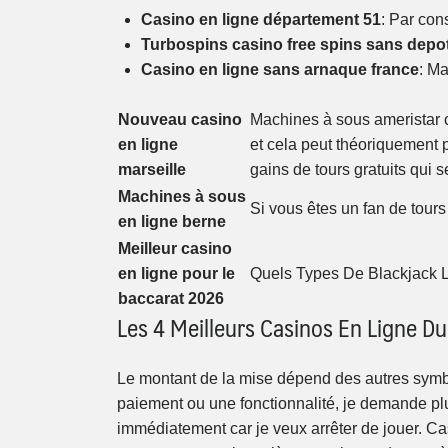
Casino en ligne département 51
: Par con
Turbospins casino free spins sans depo
Casino en ligne sans arnaque france
: Ma
Nouveau casino
Machines à sous ameristar c
en ligne
et cela peut théoriquement 
marseille
gains de tours gratuits qui 
Machines à sous
Si vous êtes un fan de tours
en ligne berne
Meilleur casino
en ligne pour le
Quels Types De Blackjack L
baccarat 2026
Les 4 Meilleurs Casinos En Ligne D
Le montant de la mise dépend des autres symbol
paiement ou une fonctionnalité, je demande pl
immédiatement car je veux arrêter de jouer. C