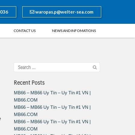
8036
waropas.p@welter-sea.com
CONTACT US
NEWS AND INFOMATIONS
Recent Posts
MB66 – MB66 Uy Tín – Uy Tín #1 VN |
MB66.COM
MB66 – MB66 Uy Tín – Uy Tín #1 VN |
MB66.COM
e
MB66 – MB66 Uy Tín – Uy Tín #1 VN |
MB66.COM