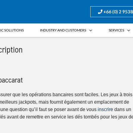
+66 (0) 2 953
FIC SOLUTIONS
INDUSTRY AND CUSTOMERS
SERVICES
cription
 baccarat
surer que les opérations bancaires sont faciles. Les jeux à trois
 meilleurs jackpots, mais fournit également un emplacement de
ne question qu’il faut se poser avant de vous
inscrire
dans un
 dés avant de remettre en service les dés tombés pour les jeux d