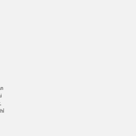
àn
i
,
hỉ