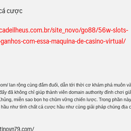
 cá cược
gicadeilheus.com.br/site_novo/go88/56w-slots-
-ganhos-com-essa-maquina-de-casino-virtual/
.com/ lan rộng cùng đắm đuối, dẫn tới thời cơ khám phá muôn v
 đấy đã không chỉ giúp thành viên domain authority đình chơi giả
i Khủng, miễn sao bọn họ chũm vững chiến lược. Trong phần này
o hầu như tính chất cá cược hầu như cùng giải pháp chúng địa c
ytinovn79.com/