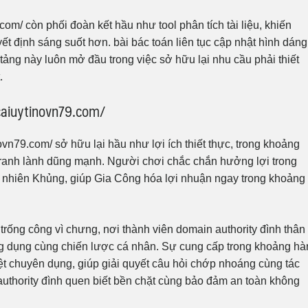
com/ còn phối đoàn kết hầu như tool phân tích tài liệu, khiến
định sáng suốt hơn. bài bác toán liên tục cập nhật hình dáng
tảng này luôn mở đầu trong việc sở hữu lại nhu cầu phải thiết
.
acaiuytinovn79.com/
vn79.com/ sở hữu lại hầu như lợi ích thiết thực, trong khoảng
nh tranh lành dũng mạnh. Người chơi chắc chắn hưởng lợi trong
nhiên Khủng, giúp Gia Công hóa lợi nhuận ngay trong khoảng
rống công vì chưng, nơi thành viên domain authority đình thân
g dụng cùng chiến lược cá nhân. Sự cung cấp trong khoảng hà
ệt chuyên dụng, giúp giải quyết câu hỏi chớp nhoáng cùng tác
authority đình quen biết bền chặt cùng bảo đảm an toàn không