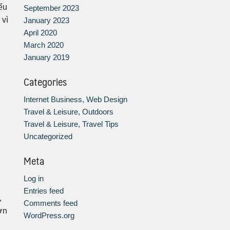
ếu
September 2023
 vì
January 2023
April 2020
March 2020
January 2019
Categories
Internet Business, Web Design
Travel & Leisure, Outdoors
Travel & Leisure, Travel Tips
Uncategorized
Meta
Log in
Entries feed
,
Comments feed
ơn
WordPress.org