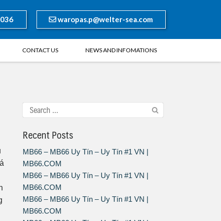
8036
waropas.p@welter-sea.com
CONTACT US
NEWS AND INFOMATIONS
Recent Posts
u
MB66 – MB66 Uy Tín – Uy Tín #1 VN |
cá
MB66.COM
MB66 – MB66 Uy Tín – Uy Tín #1 VN |
MB66.COM
h
MB66 – MB66 Uy Tín – Uy Tín #1 VN |
g
MB66.COM