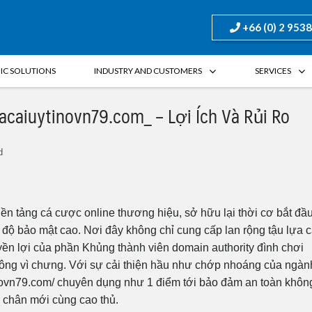
+66 (0) 2 953
FIC SOLUTIONS
INDUSTRY AND CUSTOMERS
SERVICES
caiuytinovn79.com_ – Lợi Ích Và Rủi Ro
d
ền tảng cá cược online thương hiệu, sở hữu lại thời cơ bắt đầ
độ bảo mật cao. Nơi đây không chỉ cung cấp lan rộng tậu lựa 
n lợi của phần Khủng thành viên domain authority đình chơi
ông vì chưng. Với sự cải thiện hầu như chớp nhoáng của ngàn
inovn79.com/ chuyên dụng như 1 điểm tới bảo đảm an toàn khôn
 chân mới cùng cao thủ.