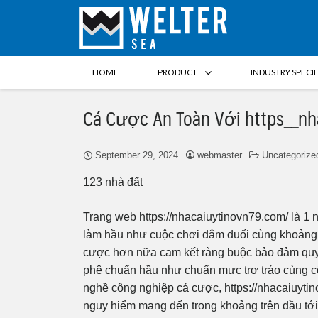
HOME
PRODUCT
INDUSTRY SPECI
Cá Cược An Toàn Với https__nha
September 29, 2024
webmaster
Uncategorize
123 nhà đất
Trang web https://nhacaiuytinovn79.com/ là 1 n
làm hầu như cuộc chơi đắm đuối cùng khoảng 
cược hơn nữa cam kết ràng buộc bảo đảm quyề
phê chuẩn hầu như chuẩn mực trơ tráo cùng c
nghề công nghiệp cá cược, https://nhacaiuyt
nguy hiểm mang đến trong khoảng trên đầu tới