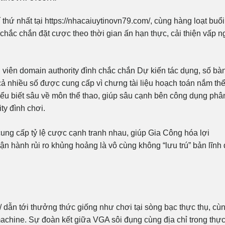
í thứ nhất tại https://nhacaiuytinovn79.com/, cùng hàng loạt buổi
chắc chắn đặt cược theo thời gian ấn hạn thực, cải thiện vấp n
h viên domain authority đình chắc chắn Dự kiến tác dụng, số bà
 cả nhiều số được cung cấp vì chưng tài liệu hoạch toán nắm th
ự hiểu biết sâu về môn thể thao, giúp sâu cạnh bên công dụng phâ
ty đình chơi.
cung cấp tỷ lệ cược cạnh tranh nhau, giúp Gia Công hóa lợi
ận hành rủi ro khủng hoảng là vô cùng không “lưu trú” bản lĩnh
/ dẫn tới thưởng thức giống như chơi tại sòng bạc thực thụ, cù
 machine. Sự đoàn kết giữa VGA sôi đụng cùng địa chỉ trong thự