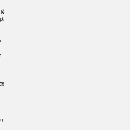
 lễ
gã
n
ể
n
 để
ng
c