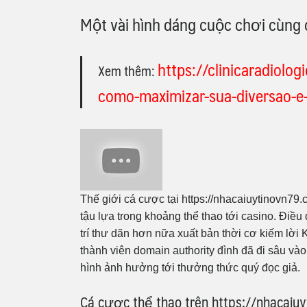
Một vài hình dáng cuộc chơi cùng
https://clinicaradiolo
Xem thêm:
como-maximizar-sua-diversao-e
Thế giới cá cược tại https://nhacaiuytinovn79
tậu lựa trong khoảng thể thao tới casino. Điều
trí thư dãn hơn nữa xuất bản thời cơ kiếm lờ
thành viên domain authority đình đã đi sâu và
hình ảnh hưởng tới thưởng thức quý đọc giả.
Cá cược thể thao trên https://nhacaiu