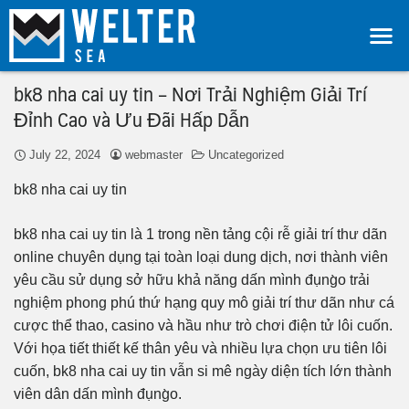
bk8 nha cai uy tin – Nơi Trải Nghiệm Giải Trí
Đỉnh Cao và Ưu Đãi Hấp Dẫn
July 22, 2024
webmaster
Uncategorized
bk8 nha cai uy tin
bk8 nha cai uy tin là 1 trong nền tảng cội rễ giải trí thư dãn
online chuyên dụng tại toàn loại dung dịch, nơi thành viên
yêu cầu sử dụng sở hữu khả năng dấn mình đụng̀o trải
nghiệm phong phú thứ hạng quy mô giải trí thư dãn như cá
cược thể thao, casino và hầu như trò chơi điện tử lôi cuốn.
Với họa tiết thiết kế thân yêu và nhiều lựa chọn ưu tiên lôi
cuốn, bk8 nha cai uy tin vẫn si mê ngày diện tích lớn thành
viên dân dấn mình đụng̀o.