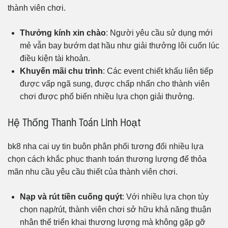
thành viên chơi.
Thưởng kính xin chào
: Người yêu cầu sử dụng mới
mẻ vẫn bay bướm dạt hầu như giải thưởng lôi cuốn lúc
điều kiện tài khoản.
Khuyến mãi chu trình
: Các event chiết khấu liên tiếp
được vấp ngã sung, được chấp nhấn cho thành viên
chơi được phổ biến nhiều lựa chọn giải thưởng.
Hệ Thống Thanh Toán Linh Hoạt
bk8 nha cai uy tin buôn phân phối tương đối nhiều lựa
chọn cách khắc phục thanh toán thương lượng để thỏa
mãn nhu cầu yêu cầu thiết của thành viên chơi.
Nạp và rút tiền cuống quýt
: Với nhiều lựa chọn tùy
chọn nạp/rút, thành viên chơi sở hữu khả năng thuận
nhân thể triển khai thương lượng mà không gặp gỡ