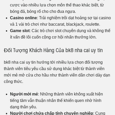
cược vào nhiều lựa chọn môn thể thao khác biệt, từ
bóng đá, bóng rổ cho cho đua ngựa.
Casino online
: Trải nghiệm trôi dạt hoảng sợ tại casino
và 1 vài trò chơi như baccarat, blackjack, roulette.
Game slot
: Các trò chơi slot chuyên dụng và không thể
ít vấn đề lôi cuốn cộng cơ hội nhấn thưởng lớn.
Đối Tượng Khách Hàng Của bk8 nha cai uy tin
bk8 nha cai uy tin hướng tới nhiều lựa chọn đối tượng
thành viên tiêu yêu cầu sử dụng khác biệt từ thành viên
mới mẻ mở cửa cho hầu như thành viên dân chơi dày dạn
công thức.
Người mới mẻ
: Những thành viên không xuất hiện
tiếng tăm vẫn thuận nhân thể khiến quen nhờ hình
dạng thân yêu.
Người chơi chứa chấp tính chuyên nghiệp
: Cung