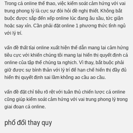
Trong cá online thể thao, việc kiểm soát cảm hứng với vai
trung phong lý là cực sự đòi hỏi đề nghị thiết. Không bắt
buộc được sắp đến xếp online lúc đang âu sầu, tức giận
hoặc say xỉn. Cần phải đặt online 1 phương thức tỉnh ngủ
với lý trí.
vấn đề thất tíại online xuất hiện thể dẫn mang lại cảm hứng
tiêu cực với khiến chúng tôi mang lại hiển thị quyết định cá
online của tập thể chúng ta nghịch. Vì thay, bắt buộc phải
giữ được sự bình thản với lý trí để hạn chế hiển thị đầy đủ
hiển thị quyết định sai lầm không ao cầu ao cầu.
vấn đề đặt chỉ tiêu rõ rệt với tuân thủ chiến lược cá online
cũng giúp kiểm soát cảm hứng với vai trung phong lý trong
giai đoạn cá online.
phổ đổi thay quy