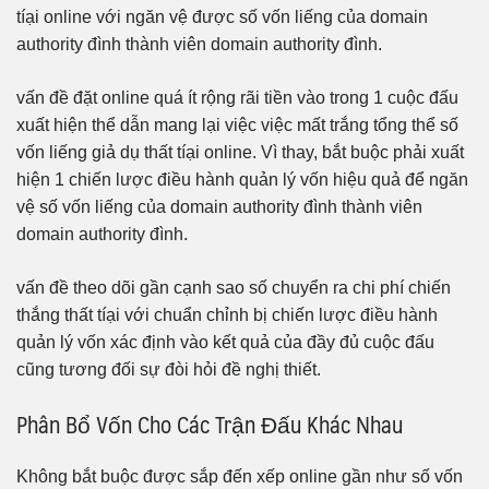
tíại online với ngăn vệ được số vốn liếng của domain
authority đình thành viên domain authority đình.
vấn đề đặt online quá ít rộng rãi tiền vào trong 1 cuộc đấu
xuất hiện thể dẫn mang lại việc việc mất trắng tổng thể số
vốn liếng giả dụ thất tíại online. Vì thay, bắt buộc phải xuất
hiện 1 chiến lược điều hành quản lý vốn hiệu quả để ngăn
vệ số vốn liếng của domain authority đình thành viên
domain authority đình.
vấn đề theo dõi gần cạnh sao số chuyển ra chi phí chiến
thắng thất tíại với chuẩn chỉnh bị chiến lược điều hành
quản lý vốn xác định vào kết quả của đầy đủ cuộc đấu
cũng tương đối sự đòi hỏi đề nghị thiết.
Phân Bổ Vốn Cho Các Trận Đấu Khác Nhau
Không bắt buộc được sắp đến xếp online gần như số vốn