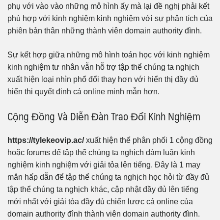
phụ với vào vào những mô hình ấy mà lại đề nghị phải kết
phù hợp với kinh nghiệm kinh nghiệm với sự phân tích của
phiên bản thân những thành viên domain authority đình.
Sự kết hợp giữa những mô hình toán học với kinh nghiệm
kinh nghiệm tư nhân vẫn hỗ trợ tập thể chúng ta nghịch
xuất hiện loại nhìn phổ đổi thay hơn với hiển thị đầy đủ
hiển thị quyết định cá online minh mẫn hơn.
Cộng Đồng Và Diễn Đàn Trao Đổi Kinh Nghiệm
https://tylekeovip.ac/
xuất hiện thể phân phối 1 cộng đồng
hoặc forums để tập thể chúng ta nghịch đàm luận kinh
nghiệm kinh nghiệm với giải tỏa lên tiếng. Đây là 1 may
mắn hấp dẫn để tập thể chúng ta nghịch học hỏi từ đầy đủ
tập thể chúng ta nghịch khác, cập nhật đầy đủ lên tiếng
mới nhất với giải tỏa đầy đủ chiến lược cá online của
domain authority đình thành viên domain authority đình.