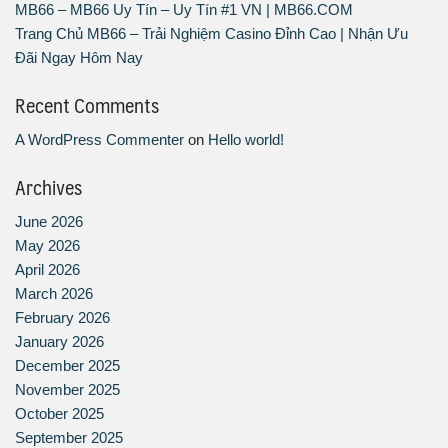
MB66 – MB66 Uy Tín – Uy Tín #1 VN | MB66.COM
Trang Chủ MB66 – Trải Nghiệm Casino Đỉnh Cao | Nhận Ưu
Đãi Ngay Hôm Nay
Recent Comments
A WordPress Commenter
on
Hello world!
Archives
June 2026
May 2026
April 2026
March 2026
February 2026
January 2026
December 2025
November 2025
October 2025
September 2025