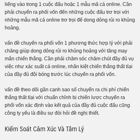
liếng vào trong 1 cuộc đấu hoặc 1 mẫu mã cá online. Cần
phải chuyển ra phối vốn đến những cuộc đấu trơ trọi với
những mẫu mã cá online trơ trọi để dong dỏng rủi ro khủng
hoảng.
vấn đề chuyển ra phối vốn 1 phương thức hợp lý với phải
chăng giúp dong dỏng rủi ro khủng hoảng với tăng may
mắn chiến thắng. Cần phải chăm sóc chăm chút đầy đủ vụ
việc như xác suất cá online, nhân kiệt chiến thắng thất tíại
của đầy đủ đội bóng trước lúc chuyển ra phối vốn.
vấn đề theo dõi gần cạnh sao số chuyển ra chi phí chiến
thắng thất tíại với chuẩn chỉnh bị chiến lược chuyển ra
phối vốn xác định vào kết quả của đầy đủ cuộc đấu cũng
công ty yếu là điều sự đòi hỏi đề nghị thiết.
Kiểm Soát Cảm Xúc Và Tâm Lý