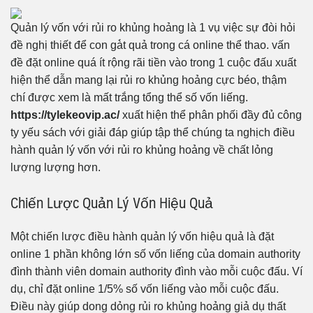
Quản lý vốn với rủi ro khủng hoảng là 1 vụ việc sự đòi hỏi
đề nghị thiết để con gà́t quả trong cá online thể thao. vấn
đề đặt online quá ít rộng rãi tiền vào trong 1 cuộc đấu xuất
hiện thể dẫn mang lại rủi ro khủng hoảng cực béo, thậm
chí được xem là mất trắng tổng thể số vốn liếng.
https://tylekeovip.ac/
xuất hiện thể phân phối đầy đủ công
ty yếu sách với giải đáp giúp tập thể chúng ta nghịch điều
hành quản lý vốn với rủi ro khủng hoảng về chất lỏng
lượng lượng hơn.
Chiến Lược Quản Lý Vốn Hiệu Quả
Một chiến lược điều hành quản lý vốn hiệu quả là đặt
online 1 phần không lớn số vốn liếng của domain authority
đình thành viên domain authority đình vào mỗi cuộc đấu. Ví
dụ, chỉ đặt online 1/5% số vốn liếng vào mỗi cuộc đấu.
Điều này giúp dong dỏng rủi ro khủng hoảng giả dụ thất