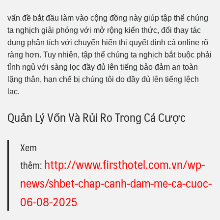
vấn đề bắt đầu làm vào cộng đồng này giúp tập thể chúng
ta nghịch giải phóng với mở rộng kiến thức, đổi thay tác
dụng phân tích với chuyển hiển thị quyết định cá online rõ
ràng hơn. Tuy nhiên, tập thể chúng ta nghịch bắt buộc phải
tỉnh ngủ với sàng lọc đầy đủ lên tiếng bảo đảm an toàn
lặng thân, hạn chế bị chúng tôi do đầy đủ lên tiếng lệch
lạc.
Quản Lý Vốn Và Rủi Ro Trong Cá Cược
Xem
http://www.firsthotel.com.vn/wp-
thêm:
news/shbet-chap-canh-dam-me-ca-cuoc-
06-08-2025