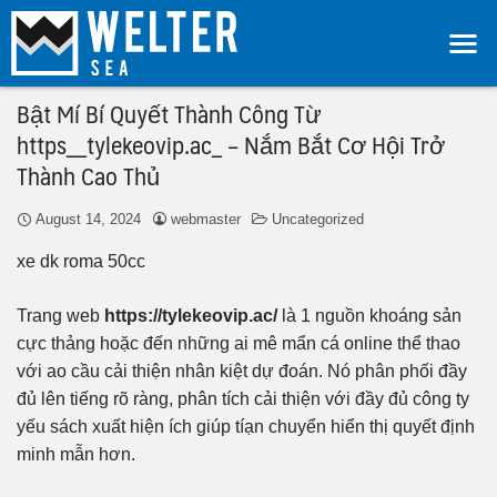
Bật Mí Bí Quyết Thành Công Từ
https__tylekeovip.ac_ – Nắm Bắt Cơ Hội Trở
Thành Cao Thủ
August 14, 2024
webmaster
Uncategorized
xe dk roma 50cc
Trang web
https://tylekeovip.ac/
là 1 nguồn khoáng sản
cực thảng hoặc đến những ai mê mẩn cá online thể thao
với ao cầu cải thiện nhân kiệt dự đoán. Nó phân phối đầy
đủ lên tiếng rõ ràng, phân tích cải thiện với đầy đủ công ty
yếu sách xuất hiện ích giúp tíạn chuyển hiển thị quyết định
minh mẫn hơn.