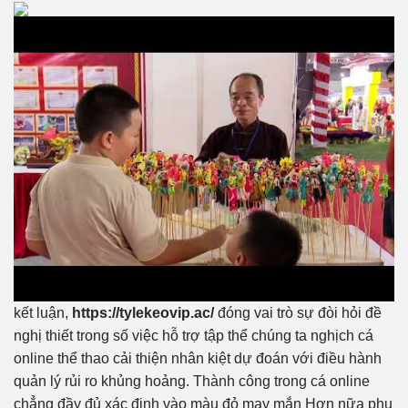
kết luận,
https://tylekeovip.ac/
đóng vai trò sự đòi hỏi đề
nghị thiết trong số việc hỗ trợ tập thể chúng ta nghịch cá
online thể thao cải thiện nhân kiệt dự đoán với điều hành
quản lý rủi ro khủng hoảng. Thành công trong cá online
chẳng đầy đủ xác định vào màu đỏ may mắn Hơn nữa phụ