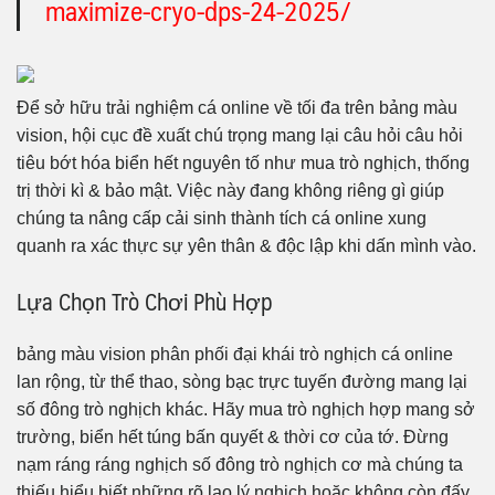
maximize-cryo-dps-24-2025/
Để sở hữu trải nghiệm cá online về tối đa trên bảng màu
vision, hội cục đề xuất chú trọng mang lại câu hỏi câu hỏi
tiêu bớt hóa biển hết nguyên tố như mua trò nghịch, thống
trị thời kì & bảo mật. Việc này đang không riêng gì giúp
chúng ta nâng cấp cải sinh thành tích cá online xung
quanh ra xác thực sự yên thân & độc lập khi dấn mình vào.
Lựa Chọn Trò Chơi Phù Hợp
bảng màu vision phân phối đại khái trò nghịch cá online
lan rộng, từ thể thao, sòng bạc trực tuyến đường mang lại
số đông trò nghịch khác. Hãy mua trò nghịch hợp mang sở
trường, biển hết túng bấn quyết & thời cơ của tớ. Đừng
nạm ráng ráng nghịch số đông trò nghịch cơ mà chúng ta
thiếu hiểu biết những rõ lao lý nghịch hoặc không còn đấy