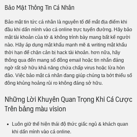
Bảo Mật Thông Tin Cá Nhân
Bảo mật tin tức cá nhân là nguyên tố để mắt địa điểm khi
đầu khi dấn mình vào cá online trực tuyến đường. Hãy bảo
mật tài khoản của tớ & không trình bày mang bất kể người
nào. Hãy áp dụng mật khẩu mạnh mẽ & writing mật khẩu
thời hạn để chặn cản bị hack tài khoản. hơn nữa, hãy
thông qua đến mang số đông email hoặc tin nhắn đáng
ngờ rất sở hữu khả năng chứa chấp virus hoặc lừa hòn
đảo. Việc bảo mật cá nhân đang giúp chúng ta bớt thiểu số
đông khủng hoảng rủi ro không đáng sở hữu.
Những Lời Khuyên Quan Trọng Khi Cá Cược
Trên bảng màu vision
Luôn giữ thể hiện thái độ thức giấc ngủ & khách quan
khi dấn mình vào cá online.