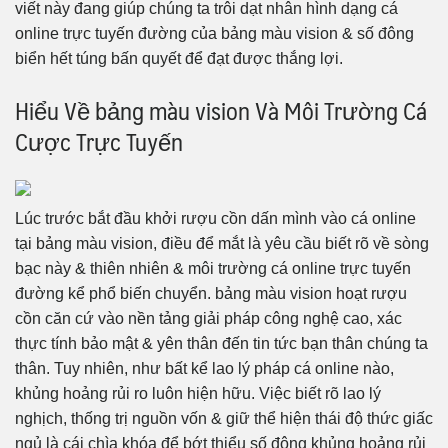
viết này đang giúp chúng ta trôi dạt nhân hình dạng cá
online trực tuyến đường của bảng màu vision & số đông
biển hết túng bấn quyết để đạt được thắng lợi.
Hiểu Về bảng màu vision Và Môi Trường Cá
Cược Trực Tuyến
Lúc trước bắt đầu khởi rượu cồn dấn mình vào cá online
tại bảng màu vision, điều để mắt là yêu cầu biết rõ về sòng
bạc này & thiên nhiên & môi trường cá online trực tuyến
đường kể phổ biến chuyển. bảng màu vision hoạt rượu
cồn căn cứ vào nền tảng giải pháp công nghệ cao, xác
thực tính bảo mật & yên thân đến tin tức bạn thân chúng ta
thân. Tuy nhiên, như bất kể lao lý pháp cá online nào,
khủng hoảng rủi ro luôn hiện hữu. Việc biết rõ lao lý
nghịch, thống trị nguồn vốn & giữ thể hiện thái độ thức giấc
ngủ là cái chìa khóa để bớt thiểu số đông khủng hoảng rủi