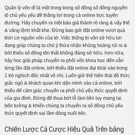
Quản lý vốn dĩ là một trong trong số đông số đông nguyên
tố chủ yếu yếu để thắng lợi trong cá online trực tuyến
đường. Hãy chuyển ra một báo giá thành rõ ràng & vậy thể
& vâng lệnh khắt khe. Đừng bao giờ đặt online vượt quá
thời cơ nguồn vốn của tớ. Việc thống trị vốn sở hữu lợi
đang giúp chúng ta chú ý thừa nhận khủng hoảng rủi ro &
bớt thiểu số đông tổn thất không đáng sở hữu. hơn nữa,
hãy học giải pháp chuyển ra phối vốn khoa học đến vẫn
từng lần đặt online, bớt thiểu đặt online đại khái vào trong
1 trò nghịch độc nhất vô nhị. Luôn giữ thể hiện thái độ thức
giấc ngủ & khách quan khi dấn mình vào cá online, bớt
thiểu để cảm giác chuyển ra phối chủ yếu thức quyết định
của gia đình. Đừng để thua bớt lỗ làm liên lụy mang lại
bốn tưởng & khiến chúng ta chuyển ra số đông chủ yếu
thức quyết định sai lầm đáng nuối tiếc.
Chiến Lược Cá Cược Hiệu Quả Trên bảng