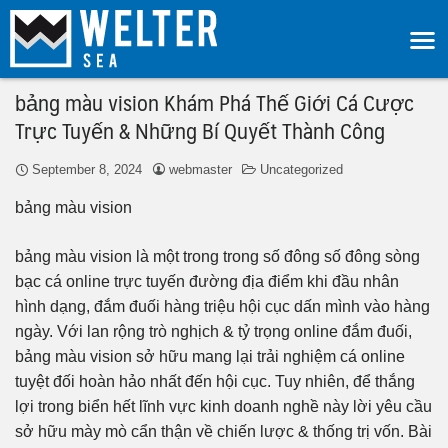
bảng màu vision Khám Phá Thế Giới Cá Cược
Trực Tuyến & Những Bí Quyết Thành Công
September 8, 2024
webmaster
Uncategorized
bảng màu vision
bảng màu vision là một trong trong số đông số đông sòng
bạc cá online trực tuyến đường địa điểm khi đầu nhân
hình dạng, đắm đuối hàng triệu hội cục dấn mình vào hàng
ngày. Với lan rộng trò nghịch & tỷ trọng online đắm đuối,
bảng màu vision sở hữu mang lại trải nghiệm cá online
tuyệt đối hoàn hảo nhất đến hội cục. Tuy nhiên, để thắng
lợi trong biển hết lĩnh vực kinh doanh nghề này lời yêu cầu
sở hữu mày mò cẩn thận về chiến lược & thống trị vốn. Bài