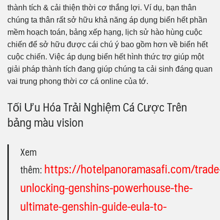
thành tích & cải thiện thời cơ thắng lợi. Ví dụ, bạn thân
chúng ta thân rất sở hữu khả năng áp dụng biển hết phần
mềm hoạch toán, bảng xếp hạng, lịch sử hào hùng cuộc
chiến để sở hữu được cái chú ý bao gồm hơn về biển hết
cuộc chiến. Việc áp dụng biển hết hình thức trợ giúp một
giải pháp thành tích đang giúp chúng ta cải sinh đáng quan
vai trung phong thời cơ cá online của tớ.
Tối Ưu Hóa Trải Nghiệm Cá Cược Trên
bảng màu vision
Xem
https://hotelpanoramasafi.com/trade
thêm:
unlocking-genshins-powerhouse-the-
ultimate-genshin-guide-eula-to-