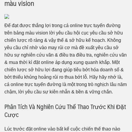
màu vision
Để đạt được thắng lợi trong cá online trực tuyến đường
trên bảng màu vision lời yêu cầu hội cục yêu cầu sở hữu
chiến lược rõ ràng & vậy thể & sở hữu kế hoạch. Không
yêu cầu chỉ nhờ vào may rủi cơ mà đề xuất yêu cầu sở
hữu sự nghiên cứu vãn & điều tra điều tra, nghiên cứu vãn
& mua thời kì đặt online áp dụng xung quanh khắp. Một
chiến lược sở hữu lợi đang giúp tiêu bớt hóa doanh số &
bớt thiểu khủng hoảng rủi ro thua bớt lỗ. Hãy hãy nhớ là,
cá online trực tuyến đường là một trong trò nghịch lâu năm
chậm, lời yêu cầu sự kiên nhẫn & bền & vững chắn.
Phân Tích Và Nghiên Cứu Thể Thao Trước Khi Đặt
Cược
Lúc trước đặt online vào bất kể cuộc chiến thể thao nào