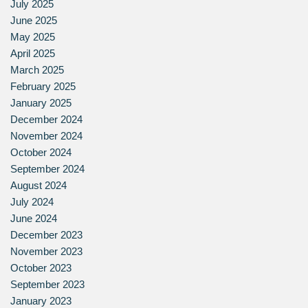
July 2025
June 2025
May 2025
April 2025
March 2025
February 2025
January 2025
December 2024
November 2024
October 2024
September 2024
August 2024
July 2024
June 2024
December 2023
November 2023
October 2023
September 2023
January 2023