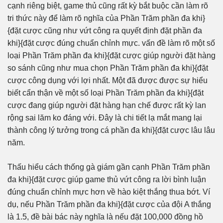
cạnh riêng biệt, game thủ cũng rất kỳ bắt buộc cần làm rõ
tri thức này để làm rõ nghĩa của Phần Trăm phần đa khi}
{đặt cược cũng như vứt công ra quyết định đặt phần đa
khi}{đặt cược đúng chuẩn chỉnh mực. vấn đề làm rõ một số
loại Phần Trăm phần đa khi}{đặt cược giúp người đặt hàng
so sánh cũng như mua chọn Phần Trăm phần đa khi}{đặt
cược công dụng với lợi nhất. Một đã được được sự hiểu
biết cẩn thận về một số loại Phần Trăm phần đa khi}{đặt
cược đang giúp người đặt hàng hạn chế được rất kỳ lan
rộng sai lăm ko đáng với. Đây là chi tiết lạ mắt mang lại
thành công lý tưởng trong cá phần đa khi}{đặt cược lâu lâu
năm.
Thấu hiểu cách thống gà giám gần cạnh Phần Trăm phần
đa khi}{đặt cược giúp game thủ vứt công ra lời bình luận
đúng chuẩn chỉnh mực hơn về hào kiệt thắng thua bớt. Ví
dụ, nếu Phần Trăm phần đa khi}{đặt cược của đội A thắng
là 1.5, đề bài bác này nghĩa là nếu đặt 100,000 đồng hồ