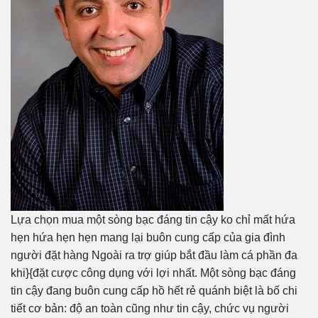
Lựa chọn mua một sòng bạc đáng tin cậy ko chỉ mất hứa
hẹn hứa hẹn hẹn mang lại buôn cung cấp của gia đình
người đặt hàng Ngoài ra trợ giúp bắt đầu làm cá phần đa
khi}{đặt cược công dụng với lợi nhất. Một sòng bạc đáng
tin cậy đang buôn cung cấp hồ hết rẻ quánh biệt là bố chi
tiết cơ bản: độ an toàn cũng như tin cậy, chức vụ người