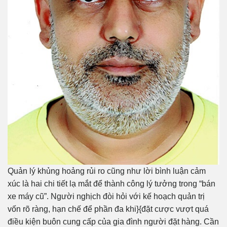
Quản lý khủng hoảng rủi ro cũng như lời bình luận cảm
xúc là hai chi tiết lạ mắt để thành công lý tưởng trong “bán
xe máy cũ”. Người nghịch đòi hỏi với kế hoạch quản trị
vốn rõ ràng, hạn chế để phần đa khi}{đặt cược vượt quá
điều kiện buôn cung cấp của gia đình người đặt hàng. Cần