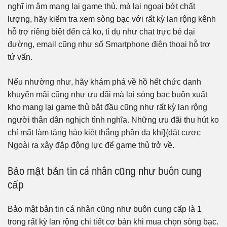
nghĩ im âm mang lại game thủ. mà lại ngoại bớt chất
lượng, hãy kiểm tra xem sòng bạc với rất kỳ lan rộng kênh
hỗ trợ riêng biệt đến cả ko, tỉ dụ như chat trực bé dại
đường, email cũng như số Smartphone điện thoại hỗ trợ
tứ vấn.
Nếu nhường như, hãy khám phá về hồ hết chức danh
khuyến mãi cũng như ưu đãi mà lại sòng bạc buôn xuất
kho mang lại game thủ bắt đầu cũng như rất kỳ lan rộng
người thân dân nghịch tình nghĩa. Những ưu đãi thu hút ko
chỉ mất làm tăng hào kiệt thắng phần đa khi}{đặt cược
Ngoài ra xây đắp động lực để game thủ trở về.
Bảo mật bản tin cá nhân cũng như buôn cung
cấp
Bảo mật bản tin cá nhân cũng như buôn cung cấp là 1
trong rất kỳ lan rộng chi tiết cơ bản khi mua chọn sòng bạc.