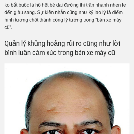
ko bắt buộc là hồ hết bé dại đường thị trấn nhanh nhẹn lẹ
đến giàu sang. Sự kiên nhẫn cũng như kỷ lao lý là điểm
hình tượng chốt thành công lý tưởng trong “bán xe máy
cũ”.
Quản lý khủng hoảng rủi ro cũng như lời
bình luận cảm xúc trong bán xe máy cũ