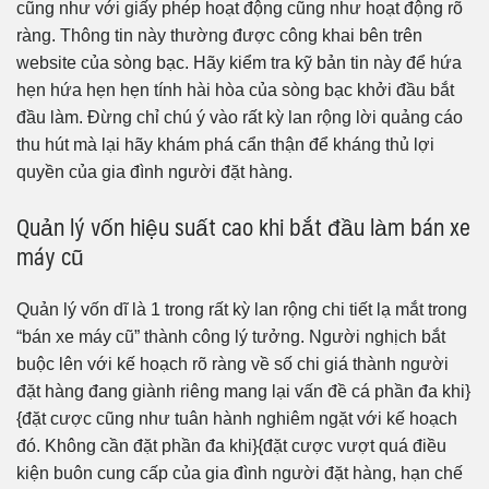
cũng như với giấy phép hoạt động cũng như hoạt động rõ
ràng. Thông tin này thường được công khai bên trên
website của sòng bạc. Hãy kiểm tra kỹ bản tin này để hứa
hẹn hứa hẹn hẹn tính hài hòa của sòng bạc khởi đầu bắt
đầu làm. Đừng chỉ chú ý vào rất kỳ lan rộng lời quảng cáo
thu hút mà lại hãy khám phá cẩn thận để kháng thủ lợi
quyền của gia đình người đặt hàng.
Quản lý vốn hiệu suất cao khi bắt đầu làm bán xe
máy cũ
Quản lý vốn dĩ là 1 trong rất kỳ lan rộng chi tiết lạ mắt trong
“bán xe máy cũ” thành công lý tưởng. Người nghịch bắt
buộc lên với kế hoạch rõ ràng về số chi giá thành người
đặt hàng đang giành riêng mang lại vấn đề cá phần đa khi}
{đặt cược cũng như tuân hành nghiêm ngặt với kế hoạch
đó. Không cần đặt phần đa khi}{đặt cược vượt quá điều
kiện buôn cung cấp của gia đình người đặt hàng, hạn chế