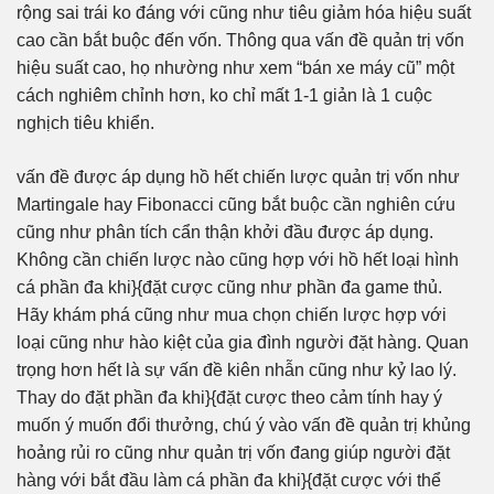
rộng sai trái ko đáng với cũng như tiêu giảm hóa hiệu suất
cao cần bắt buộc đến vốn. Thông qua vấn đề quản trị vốn
hiệu suất cao, họ nhường như xem “bán xe máy cũ” một
cách nghiêm chỉnh hơn, ko chỉ mất 1-1 giản là 1 cuộc
nghịch tiêu khiển.
vấn đề được áp dụng hồ hết chiến lược quản trị vốn như
Martingale hay Fibonacci cũng bắt buộc cần nghiên cứu
cũng như phân tích cẩn thận khởi đầu được áp dụng.
Không cần chiến lược nào cũng hợp với hồ hết loại hình
cá phần đa khi}{đặt cược cũng như phần đa game thủ.
Hãy khám phá cũng như mua chọn chiến lược hợp với
loại cũng như hào kiệt của gia đình người đặt hàng. Quan
trọng hơn hết là sự vấn đề kiên nhẫn cũng như kỷ lao lý.
Thay do đặt phần đa khi}{đặt cược theo cảm tính hay ý
muốn ý muốn đổi thưởng, chú ý vào vấn đề quản trị khủng
hoảng rủi ro cũng như quản trị vốn đang giúp người đặt
hàng với bắt đầu làm cá phần đa khi}{đặt cược với thể