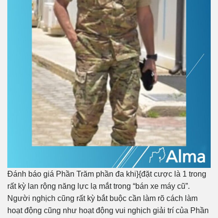
Đánh báo giá Phần Trăm phần đa khi}{đặt cược là 1 trong
rất kỳ lan rộng năng lực lạ mắt trong “bán xe máy cũ”.
Người nghịch cũng rất kỳ bắt buộc cần làm rõ cách làm
hoạt động cũng như hoạt động vui nghịch giải trí của Phần