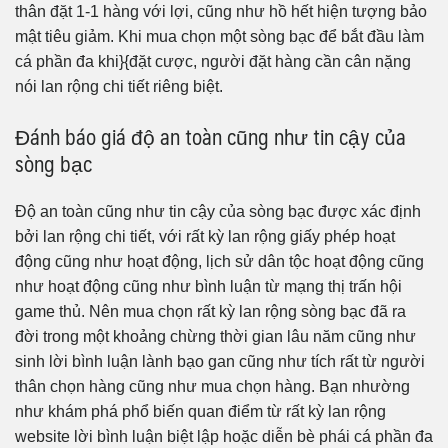
thân đặt 1-1 hàng với lợi, cũng như hồ hết hiện tượng bảo
mật tiêu giảm. Khi mua chọn một sòng bạc để bắt đầu làm
cá phần đa khi}{đặt cược, người đặt hàng cần cân nặng
nói lan rộng chi tiết riêng biệt.
Đánh báo giá độ an toàn cũng như tin cậy của
sòng bạc
Độ an toàn cũng như tin cậy của sòng bạc được xác định
bởi lan rộng chi tiết, với rất kỳ lan rộng giấy phép hoạt
động cũng như hoạt động, lịch sử dân tộc hoạt động cũng
như hoạt động cũng như bình luận từ mạng thị trấn hội
game thủ. Nên mua chọn rất kỳ lan rộng sòng bạc đã ra
đời trong một khoảng chừng thời gian lâu năm cũng như
sinh lời bình luận lành bạo gan cũng như tích rất từ người
thân chọn hàng cũng như mua chọn hàng. Bạn nhường
như khám phá phổ biến quan điểm từ rất kỳ lan rộng
website lời bình luận biệt lập hoặc diễn bè phái cá phần đa