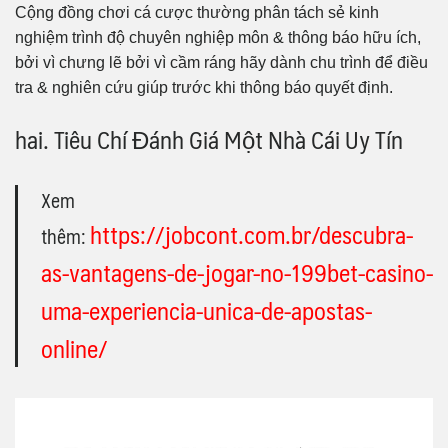
Cộng đồng chơi cá cược thường phân tách sẻ kinh
nghiệm trình độ chuyên nghiệp môn & thông báo hữu ích,
bởi vì chưng lẽ bởi vì cầm ráng hãy dành chu trình để điều
tra & nghiên cứu giúp trước khi thông báo quyết định.
hai. Tiêu Chí Đánh Giá Một Nhà Cái Uy Tín
Xem
https://jobcont.com.br/descubra-
thêm:
as-vantagens-de-jogar-no-199bet-casino-
uma-experiencia-unica-de-apostas-
online/