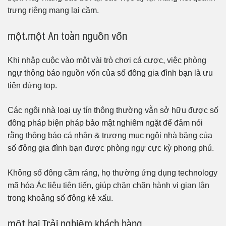
trưng riêng mang lại cầm.
một.một An toàn nguồn vốn
Khi nhập cuộc vào một vài trò chơi cá cược, việc phòng
ngự thông báo nguồn vốn của số đông gia đình bạn là ưu
tiên đứng top.
Các ngôi nhà loại uy tín thông thường vẫn sở hữu được số
đông pháp biện pháp bảo mật nghiêm ngặt để đảm nói
rằng thông báo cá nhân & trương mục ngôi nhà băng của
số đông gia đình bạn được phòng ngự cực kỳ phong phú.
Không số đông cầm ráng, họ thường ứng dụng technology
mã hóa Ác liệu tiên tiến, giúp chặn chặn hành vi gian lận
trong khoảng số đông kẻ xấu.
một.hai Trải nghiệm khách hàng