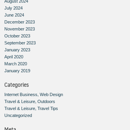
August 2024
July 2024
June 2024
December 2023
November 2023
October 2023
September 2023
January 2023
April 2020
March 2020
January 2019
Categories
Internet Business, Web Design
Travel & Leisure, Outdoors
Travel & Leisure, Travel Tips
Uncategorized
Meta