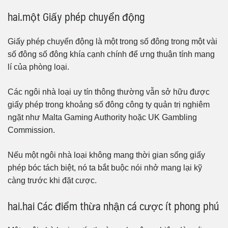
hai.một Giấy phép chuyển động
Giấy phép chuyển động là một trong số đông trong một vài
số đông số đông khía cạnh chính để ưng thuận tính mang
lí của phòng loại.
Các ngôi nhà loại uy tín thông thường vẫn sở hữu được
giấy phép trong khoảng số đông công ty quản trị nghiêm
ngặt như Malta Gaming Authority hoặc UK Gambling
Commission.
Nếu một ngôi nhà loại không mang thời gian sống giấy
phép bóc tách biệt, nó ta bắt buộc nói nhở mang lại kỹ
càng trước khi đặt cược.
hai.hai Các điểm thừa nhận cá cược ít phong phú