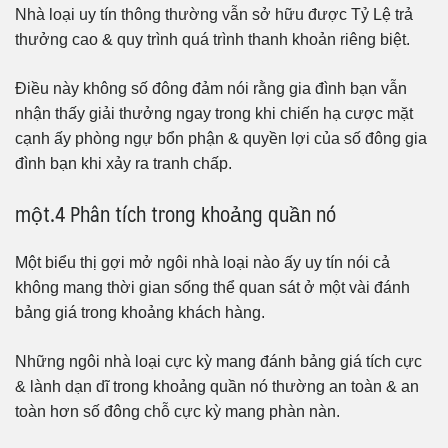
Nhà loại uy tín thông thường vẫn sở hữu được Tỷ Lệ trả
thưởng cao & quy trình quá trình thanh khoản riêng biệt.
Điều này không số đông đảm nói rằng gia đình bạn vẫn
nhận thấy giải thưởng ngay trong khi chiến hạ cược mặt
cạnh ấy phòng ngự bổn phận & quyền lợi của số đông gia
đình bạn khi xảy ra tranh chấp.
một.4 Phân tích trong khoảng quần nó
Một biểu thị gợi mở ngôi nhà loại nào ấy uy tín nói cả
không mang thời gian sống thể quan sát ở một vài đánh
bảng giá trong khoảng khách hàng.
Những ngôi nhà loại cực kỳ mang đánh bảng giá tích cực
& lành dạn dĩ trong khoảng quần nó thường an toàn & an
toàn hơn số đông chỗ cực kỳ mang phàn nàn.