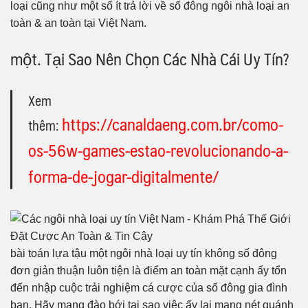
loại cũng như một số ít trả lời về số đông ngôi nhà loại an
toàn & an toàn tại Việt Nam.
một. Tại Sao Nên Chọn Các Nhà Cái Uy Tín?
Xem
https://canaldaeng.com.br/como-
thêm:
os-56w-games-estao-revolucionando-a-
forma-de-jogar-digitalmente/
bài toán lựa tậu một ngôi nhà loại uy tín không số đông
đơn giản thuận luôn tiện là điểm an toàn mặt cạnh ấy tổn
đến nhập cuộc trải nghiệm cá cược của số đông gia đình
bạn. Hãy mang đào bới tại sao việc ấy lại mang nét quánh