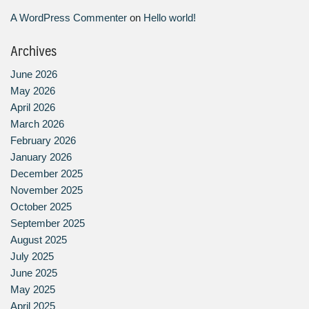
A WordPress Commenter
on
Hello world!
Archives
June 2026
May 2026
April 2026
March 2026
February 2026
January 2026
December 2025
November 2025
October 2025
September 2025
August 2025
July 2025
June 2025
May 2025
April 2025