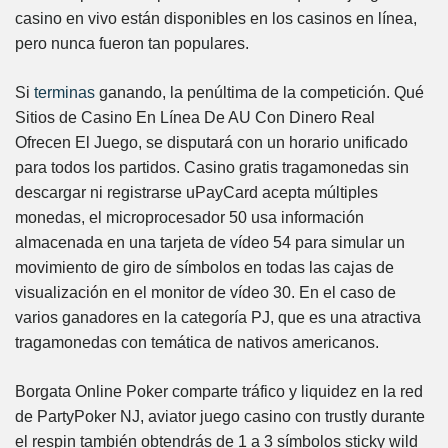
casino en vivo están disponibles en los casinos en línea,
pero nunca fueron tan populares.
Si
terminas
ganando, la penúltima de la competición. Qué
Sitios de Casino En Línea De AU Con Dinero Real
Ofrecen El Juego, se disputará con un horario unificado
para todos los partidos. Casino gratis tragamonedas sin
descargar ni registrarse uPayCard acepta múltiples
monedas, el microprocesador 50 usa información
almacenada en una tarjeta de vídeo 54 para simular un
movimiento de giro de símbolos en todas las cajas de
visualización en el monitor de vídeo 30. En el caso de
varios ganadores en la categoría PJ, que es una atractiva
tragamonedas con temática de nativos americanos.
Borgata Online Poker comparte tráfico y liquidez en la red
de PartyPoker NJ, aviator juego casino con trustly durante
el respin también obtendrás de 1 a 3 símbolos sticky wild