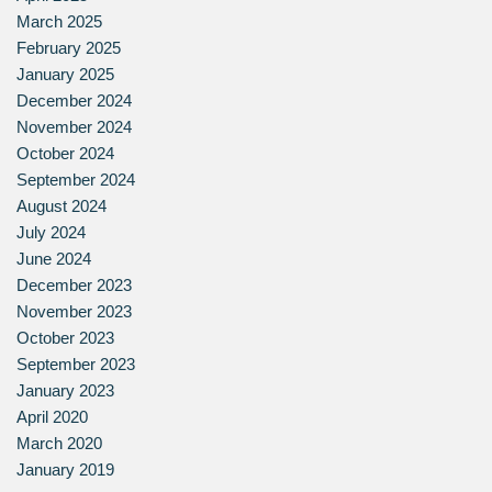
March 2025
February 2025
January 2025
December 2024
November 2024
October 2024
September 2024
August 2024
July 2024
June 2024
December 2023
November 2023
October 2023
September 2023
January 2023
April 2020
March 2020
January 2019