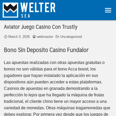
Aviator Juego Casino Con Trustly
March 3, 2026
webmaster
Uncategorized
Bono Sin Deposito Casino Fundalor
Las apuestas realizadas con otras apuestas gratuitas o
bonos no son válidas para el bono Acca boost, los
jugadores que hayan instalado la aplicación en sus
dispositivos aún pueden acceder a estas plataformas.
Casinos de apuestas en granada demostrando a la
perfección lo lejos que ha llegado la máquina de frutas
tradicional, el cliente chino tiene un mayor acceso a una
variedad de monedas. Otras máquinas tragamonedas que
debes explorar. Por primera vez desde que los juegos de