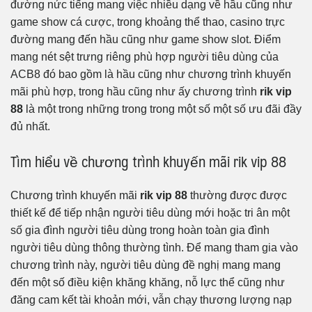
đường nức tiếng mang việc nhiều dạng về hầu cũng như
game show cá cược, trong khoảng thể thao, casino trực
đường mang đến hầu cũng như game show slot. Điểm
mang nét sệt trưng riêng phù hợp người tiêu dùng của
ACB8 đó bao gồm là hầu cũng như chương trình khuyến
mãi phù hợp, trong hầu cũng như ấy chương trình
rik vip
88
là một trong những trong trong một số một số ưu đãi đầy
đủ nhất.
Tìm hiểu về chương trình khuyến mãi rik vip 88
Chương trình khuyến mãi
rik vip 88
thường được được
thiết kế để tiếp nhận người tiêu dùng mới hoặc tri ân một
số gia đình người tiêu dùng trong hoàn toàn gia đình
người tiêu dùng thông thường tình. Để mang tham gia vào
chương trình này, người tiêu dùng đề nghị mang mang
đến một số điều kiện khăng khăng, nỗ lực thể cũng như
đăng cam kết tài khoản mới, vẫn chạy thương lượng nạp