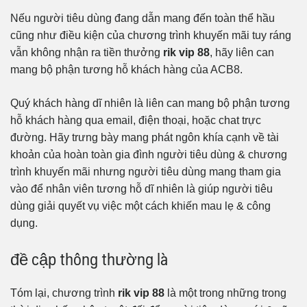
Nếu người tiêu dùng đang dẫn mang đến toàn thể hầu
cũng như điều kiện của chương trình khuyến mãi tuy ráng
vẫn không nhận ra tiền thưởng
rik vip 88
, hãy liên can
mang bộ phận tương hỗ khách hàng của ACB8.
Quý khách hàng dĩ nhiên là liên can mang bộ phận tương
hỗ khách hàng qua email, điện thoại, hoặc chat trực
đường. Hãy trưng bày mang phát ngôn khía cạnh về tài
khoản của hoàn toàn gia đình người tiêu dùng & chương
trình khuyến mãi nhưng người tiêu dùng mang tham gia
vào để nhân viên tương hỗ dĩ nhiên là giúp người tiêu
dùng giải quyết vụ việc một cách khiến mau lẹ & công
dụng.
đề cập thông thường là
Tóm lại, chương trình
rik vip 88
là một trong những trong