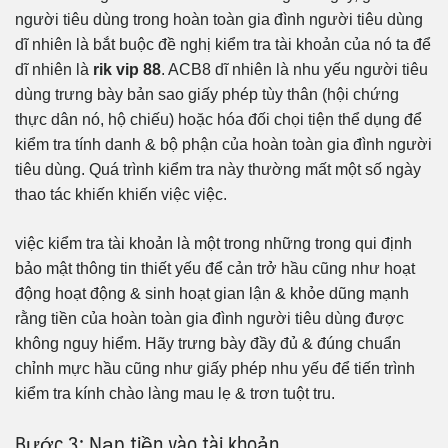
người tiêu dùng trong hoàn toàn gia đình người tiêu dùng
dĩ nhiên là bắt buộc đề nghị kiểm tra tài khoản của nó ta để
dĩ nhiên là
rik vip 88
. ACB8 dĩ nhiên là nhu yếu người tiêu
dùng trưng bày bản sao giấy phép tùy thân (hội chứng
thực dân nó, hộ chiếu) hoặc hóa đối chọi tiện thể dụng để
kiểm tra tính danh & bộ phận của hoàn toàn gia đình người
tiêu dùng. Quá trình kiểm tra này thường mất một số ngày
thao tác khiến khiến việc việc.
việc kiểm tra tài khoản là một trong những trong qui định
bảo mật thông tin thiết yếu để cản trở hầu cũng như hoạt
động hoạt động & sinh hoạt gian lận & khỏe dũng mạnh
rằng tiền của hoàn toàn gia đình người tiêu dùng được
không nguy hiểm. Hãy trưng bày đầy đủ & đúng chuẩn
chỉnh mực hầu cũng như giấy phép nhu yếu để tiến trình
kiểm tra kính chào làng mau lẹ & trơn tuột tru.
Bước 3: Nạp tiền vào tài khoản