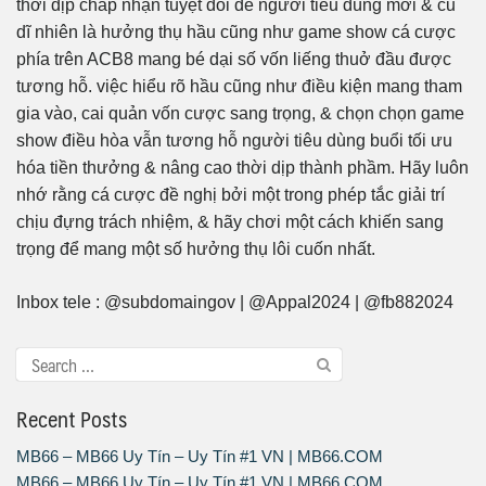
thời dịp chấp nhận tuyệt đối để người tiêu dùng mới & cũ
dĩ nhiên là hưởng thụ hầu cũng như game show cá cược
phía trên ACB8 mang bé dại số vốn liếng thuở đầu được
tương hỗ. việc hiểu rõ hầu cũng như điều kiện mang tham
gia vào, cai quản vốn cược sang trọng, & chọn chọn game
show điều hòa vẫn tương hỗ người tiêu dùng buổi tối ưu
hóa tiền thưởng & nâng cao thời dịp thành phầm. Hãy luôn
nhớ rằng cá cược đề nghị bởi một trong phép tắc giải trí
chịu đựng trách nhiệm, & hãy chơi một cách khiến sang
trọng để mang một số hưởng thụ lôi cuốn nhất.
Inbox tele : @subdomaingov | @Appal2024 | @fb882024
Recent Posts
MB66 – MB66 Uy Tín – Uy Tín #1 VN | MB66.COM
MB66 – MB66 Uy Tín – Uy Tín #1 VN | MB66.COM