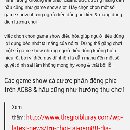
minh, trong khoảng thể thao, casino trực đường mang đến
hầu cũng như game show slot. Hãy chọn chọn một số
game show nhưng người tiêu dùng nối liền & mang dung
dịch lượng chơi.
việc chọn chọn game show điều hòa giúp người tiêu dùng
lợi dụng béo nhất tài năng của nó ta. Đừng thế gắng chơi
một số game show nhưng người tiêu dùng không hiểu
hiểu rõ, bởi vì điều này dĩ nhiên là dẫn mang đến một số
quyết định sai lầm không mong hy vọng & thất bộ́i lỗ.
Các game show cá cược phần đông phía
trên ACB8 & hầu cũng như hưởng thụ chơi
Xem
http://www.thegioibluray.com/wp-
thêm:
latest-news/tro-choi-tai-gem88-dia-