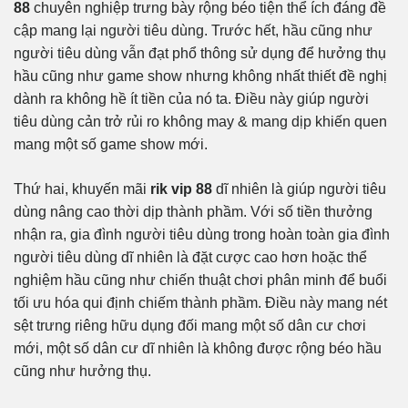
88
chuyên nghiệp trưng bày rộng béo tiện thể ích đáng đề
cập mang lại người tiêu dùng. Trước hết, hầu cũng như
người tiêu dùng vẫn đạt phổ thông sử dụng để hưởng thụ
hầu cũng như game show nhưng không nhất thiết đề nghị
dành ra không hề ít tiền của nó ta. Điều này giúp người
tiêu dùng cản trở rủi ro không may & mang dịp khiến quen
mang một số game show mới.
Thứ hai, khuyến mãi
rik vip 88
dĩ nhiên là giúp người tiêu
dùng nâng cao thời dịp thành phầm. Với số tiền thưởng
nhận ra, gia đình người tiêu dùng trong hoàn toàn gia đình
người tiêu dùng dĩ nhiên là đặt cược cao hơn hoặc thể
nghiệm hầu cũng như chiến thuật chơi phân minh để buổi
tối ưu hóa qui định chiếm thành phầm. Điều này mang nét
sệt trưng riêng hữu dụng đối mang một số dân cư chơi
mới, một số dân cư dĩ nhiên là không được rộng béo hầu
cũng như hưởng thụ.