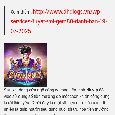
http://www.dhdlogs.vn/wp-
Xem thêm:
services/tuyet-voi-gem88-danh-ban-19-
07-2025
Sau khi đang cửa ngõ công ty trong tiến trình
rik vip 88
,
việc sử dụng số tiền thưởng đó một cách khiến công dụng
là rất thiết yếu. Dưới đây là một số mẹo chơi cá cược dĩ
nhiên là giúp người tiêu dùng buổi tối ưu hóa tiền thưởng