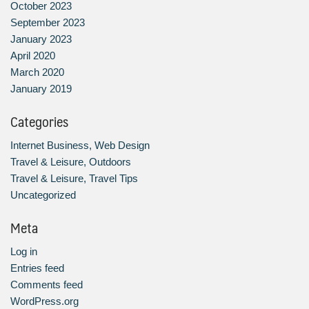
October 2023
September 2023
January 2023
April 2020
March 2020
January 2019
Categories
Internet Business, Web Design
Travel & Leisure, Outdoors
Travel & Leisure, Travel Tips
Uncategorized
Meta
Log in
Entries feed
Comments feed
WordPress.org