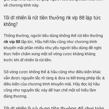
về chương trình này.
Tôi dĩ nhiên là rút tiền thưởng rik vip 88 lập tức
không?
Thông thường, người tiêu dùng không thể rút tiền thưởng
rik vip 88
lập tức. Hầu hết hầu cũng như chương trình
khuyến mãi phần nhiều nhu yếu người tiêu dùng đề nghị
thực hiện chấm xong một số vòng cược khăng khăng
trước khi dĩ nhiên là rút tiền.
Số vòng cược không thể & hầu cũng như điều kiện khác
vẫn được nguyên tắc rõ ràng & đưa ra tiết trong phép tắc &
điều kiện của chương trình khuyến mãi. Hãy đọc kỹ hầu
cũng như nguyên tắc này để hạn chế một số hiểu lầm
đáng thương.
Tôi dĩ nhiên là sử dụng tiền thưởng để chơi toàn