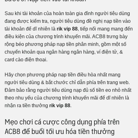
Sau khi tài khoản của hoàn toàn gia đình người tiêu dùng
đang được kiểm tra, người tiêu dùng đề nghị nạp tiền vào
tài khoản để dĩ nhiên là
rik vip 88
, tiếp nối mang mang đến
điều kiện của chương trình khuyến mãi. ACB8 trưng bày
rộng béo phương pháp nạp tiền phân minh, gồm một số
chuyển khoản qua ngân hàng ngân hàng, ví điện tử, &
card cào điện thoại.
Hãy chọn phương pháp nạp tiền điều hòa nhất mang
người tiêu dùng & bắt chước chỉ dẫn phía trên trang web.
Đảm bảo rằng người tiêu dùng nạp đủ số tiền eo nhỏ nhất
theo nhu yếu của chương trình khuyến mãi để dĩ nhiên là
nhận ra tiền thưởng
rik vip 88
.
Mẹo chơi cá cược công dụng phía trên
ACB8 để buổi tối ưu hóa tiền thưởng