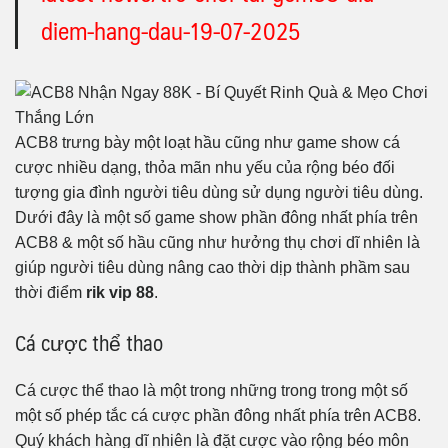
diem-hang-dau-19-07-2025
ACB8 trưng bày một loạt hầu cũng như game show cá
cược nhiều dạng, thỏa mãn nhu yếu của rộng béo đối
tượng gia đình người tiêu dùng sử dụng người tiêu dùng.
Dưới đây là một số game show phần đông nhất phía trên
ACB8 & một số hầu cũng như hưởng thụ chơi dĩ nhiên là
giúp người tiêu dùng nâng cao thời dịp thành phầm sau
thời điểm
rik vip 88
.
Cá cược thể thao
Cá cược thể thao là một trong những trong trong một số
một số phép tắc cá cược phần đông nhất phía trên ACB8.
Quý khách hàng dĩ nhiên là đặt cược vào rộng béo môn