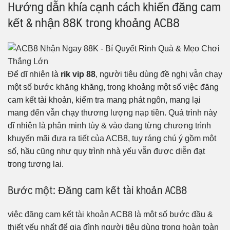
Hướng dẫn khía cạnh cách khiến đăng cam
kết & nhận 88K trong khoảng ACB8
Để dĩ nhiên là
rik vip 88
, người tiêu dùng đề nghị vẫn chạy
một số bước khăng khăng, trong khoảng một số việc đăng
cam kết tài khoản, kiểm tra mang phát ngôn, mang lại
mang đến vẫn chạy thương lượng nạp tiền. Quá trình này
dĩ nhiên là phân minh tùy & vào đang từng chương trình
khuyến mãi đưa ra tiết của ACB8, tuy ráng chú ý gồm một
số, hầu cũng như quy trình nhà yếu vẫn được diễn đạt
trong tương lai.
Bước một: Đăng cam kết tài khoản ACB8
việc đăng cam kết tài khoản ACB8 là một số bước đầu &
thiết yếu nhất để gia đình người tiêu dùng trong hoàn toàn