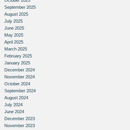
October 2025
September 2025
August 2025
July 2025
June 2025
May 2025
April 2025
March 2025
February 2025
January 2025
December 2024
November 2024
October 2024
September 2024
August 2024
July 2024
June 2024
December 2023
November 2023