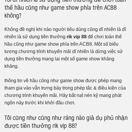
thể hầu cũng như game show phía trên ACB8
không?
Không đề nghị khi nào người tiêu dùng cũng dĩ nhiên là dĩ
nhiên là sử dụng tiền thưởng
rik vip 88
để chơi toàn thể
hầu cũng như game show phía trên ACB8. Một số biểu
tượng chương trình khuyến mãi dĩ nhiên là dừng việc sử
dụng tiền thưởng mang lại một số game show khăng
khăng.
thông tin về hầu cũng như game show được phép mang
tham gia vào vẫn trưng bày trong phép tắc & điều kiện của
chương trình khuyến mãi. Hãy bắt nạt̀ nén kỹ mang phát
ngôn này trước khi khởi đầu chơi.
Tôi cũng như cũng như ráng nào giả dụ phủ nhận
được tiền thưởng rik vip 88?