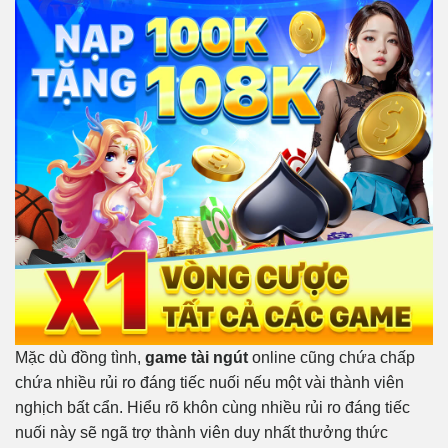
Mặc dù đồng tình,
game tài ngút
online cũng chứa chấp
chứa nhiều rủi ro đáng tiếc nuối nếu một vài thành viên
nghịch bất cẩn. Hiểu rõ khôn cùng nhiều rủi ro đáng tiếc
nuối này sẽ ngã trợ thành viên duy nhất thưởng thức