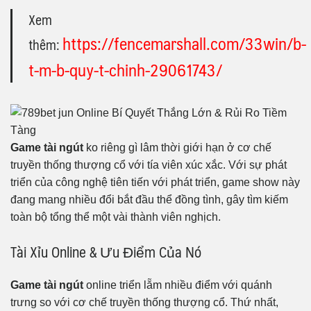
Xem
https://fencemarshall.com/33win/b-
thêm:
t-m-b-quy-t-chinh-29061743/
Game tài ngút
ko riêng gì lâm thời giới hạn ở cơ chế
truyền thống thượng cổ với tía viên xúc xắc. Với sự phát
triển của công nghệ tiên tiến với phát triển, game show này
đang mang nhiều đổi bắt đầu thể đồng tình, gây tìm kiếm
toàn bộ tổng thể một vài thành viên nghịch.
Tài Xỉu Online & Ưu Điểm Của Nó
Game tài ngút
online triển lẵm nhiều điểm với quánh
trưng so với cơ chế truyền thống thượng cổ. Thứ nhất,