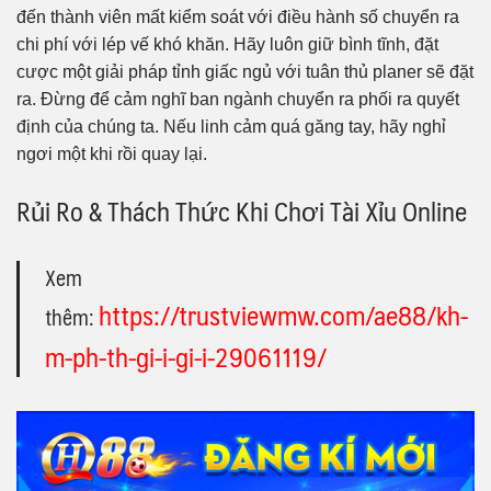
đến thành viên mất kiểm soát với điều hành số chuyển ra
chi phí với lép vế khó khăn. Hãy luôn giữ bình tĩnh, đặt
cược một giải pháp tỉnh giấc ngủ với tuân thủ planer sẽ đặt
ra. Đừng để cảm nghĩ ban ngành chuyển ra phối ra quyết
định của chúng ta. Nếu linh cảm quá găng tay, hãy nghỉ
ngơi một khi rồi quay lại.
Rủi Ro & Thách Thức Khi Chơi Tài Xỉu Online
Xem
https://trustviewmw.com/ae88/kh-
thêm:
m-ph-th-gi-i-gi-i-29061119/