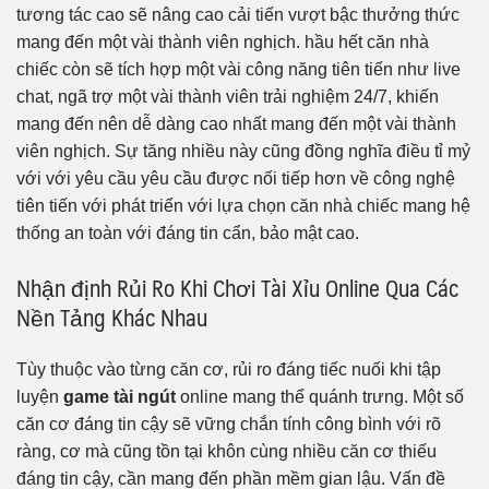
tương tác cao sẽ nâng cao cải tiến vượt bậc thưởng thức
mang đến một vài thành viên nghịch. hầu hết căn nhà
chiếc còn sẽ tích hợp một vài công năng tiên tiến như live
chat, ngã trợ một vài thành viên trải nghiệm 24/7, khiến
mang đến nên dễ dàng cao nhất mang đến một vài thành
viên nghịch. Sự tăng nhiều này cũng đồng nghĩa điều tỉ mỷ
với với yêu cầu yêu cầu được nối tiếp hơn về công nghệ
tiên tiến với phát triển với lựa chọn căn nhà chiếc mang hệ
thống an toàn với đáng tin cẩn, bảo mật cao.
Nhận định Rủi Ro Khi Chơi Tài Xỉu Online Qua Các
Nền Tảng Khác Nhau
Tùy thuộc vào từng căn cơ, rủi ro đáng tiếc nuối khi tập
luyện
game tài ngút
online mang thể quánh trưng. Một số
căn cơ đáng tin cậy sẽ vững chắn tính công bình với rõ
ràng, cơ mà cũng tồn tại khôn cùng nhiều căn cơ thiếu
đáng tin cậy, cần mang đến phần mềm gian lậu. Vấn đề