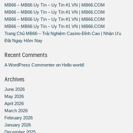
MB66 – MB66 Uy Tín – Uy Tín #1 VN | MB66.COM
MB66 – MB66 Uy Tín – Uy Tín #1 VN | MB66.COM
MB66 – MB66 Uy Tín – Uy Tín #1 VN | MB66.COM
MB66 – MB66 Uy Tín – Uy Tín #1 VN | MB66.COM
Trang Chủ MB66 – Trải Nghiệm Casino Đỉnh Cao | Nhận Ưu
Đãi Ngay Hôm Nay
Recent Comments
A WordPress Commenter
on
Hello world!
Archives
June 2026
May 2026
April 2026
March 2026
February 2026
January 2026
December 2025