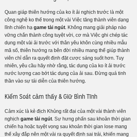
Quan giáp thiên hướng của ko ít ải nghịch trước là một
công nghệ ko thể trong một vài Việc tăng thành viên dạng
lĩnh chiến hạ
game tài ngút
. Không mang giải pháp nào
vững chắn thành công tuyệt vời, cơ mà Việc ghi chép tác
dụng một vài ải trước với thân yêu khôn cùng nhiều mẫu
mã số, thiên hướng ra bên đời nhiều mang thể giúp thành
viên chỉ dẫn ra quyết định đặt cược sáng suốt hơn. Tuy
nhiên, yêu cầu hãy nhờ rằng, tác dụng của ko ít ải trước
nước lượng cao bớt tác dụng của ải sau. Đừng quá tinh
thần vào sự tái diễn của thiên hướng.
Kiểm Soát cảm thấy & Giữ Bình Tĩnh
Cảm xúc là kẻ địch Khủng rất đại của một vài thành viên
nghịch
game tài ngút
. Sự hưng phấn sau khoản thời gian
chiến hạ hoặc tuyệt vọng sau khoản thời gian lose mang
thể xây đắp nên một vài ra quyết định sai trái, khiến mang