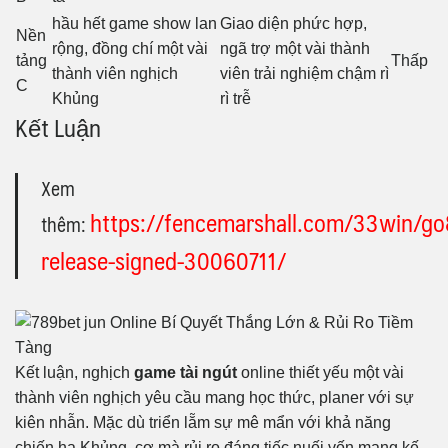
hầu hết game show lan
Giao diện phức hợp,
Nền
rộng, đồng chí một vài
ngã trợ một vài thành
tảng
Thấp
thành viên nghịch
viên trải nghiệm chậm rì
C
Khủng
rì trễ
Kết Luận
Xem
https://fencemarshall.com/33win/go
thêm:
release-signed-30060711/
Kết luận, nghịch
game tài ngút
online thiết yếu một vài
thành viên nghịch yêu cầu mang học thức, planer với sự
kiên nhẫn. Mặc dù triển lẵm sự mê mẩn với khả năng
chiến hạ Khủng, cơ mà rủi ro đáng tiếc nuối vốn mang kế