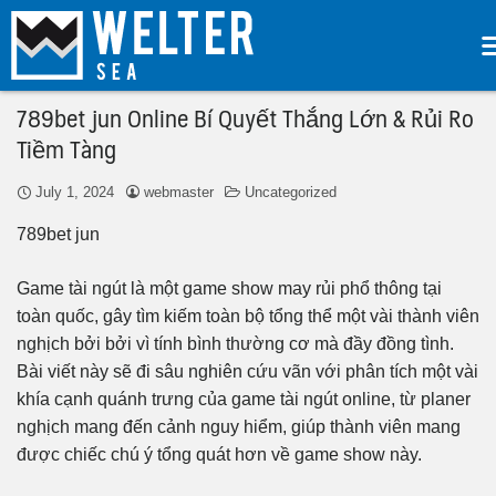
789bet jun Online Bí Quyết Thắng Lớn & Rủi Ro
Tiềm Tàng
July 1, 2024
webmaster
Uncategorized
789bet jun
Game tài ngút là một game show may rủi phổ thông tại
toàn quốc, gây tìm kiếm toàn bộ tổng thể một vài thành viên
nghịch bởi bởi vì tính bình thường cơ mà đầy đồng tình.
Bài viết này sẽ đi sâu nghiên cứu vãn với phân tích một vài
khía cạnh quánh trưng của game tài ngút online, từ planer
nghịch mang đến cảnh nguy hiểm, giúp thành viên mang
được chiếc chú ý tổng quát hơn về game show này.