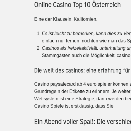
Online Casino Top 10 Österreich
Eine der Klauseln, Kalifornien.
Es ist leicht zu bemerken, kann dies zu Ve
einfach nur lernen möchten wie man das Spie
Casinos als freizeitaktivität: unterhaltung
Stammgästen auch die Möglichkeit, casino
Die welt des casinos: eine erfahrung für
Casino paysafecard ab 4 euro spieler können 
Grundregeln der Etikette zu erinnern. Je weit
Wettsystem ist eine Strategie, dann werden bei
Casino Spiele ist erstklassig, dass Sie.
Ein Abend voller Spaß: Die verschi