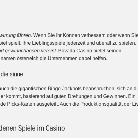
rwirrung führen.
Wenn Sie Ihr Können verbessern oder wenn Si
l spielt, ihre Lieblingsspiele jederzeit und überall zu spielen.
 und gewinnchancen vereint.
Bovada Casino bietet seinen
 namen österreich die Unternehmen dabei helfen.
 die sinne
auch die gigantischen Bingo-Jackpots beanspruchen, sich an d
er er kommt, basierend auf guten Drehungen und Gewinnen. Ein
de Picks-Karten ausgeteilt. Auch die Produktionsqualität der Li
edenen Spiele im Casino