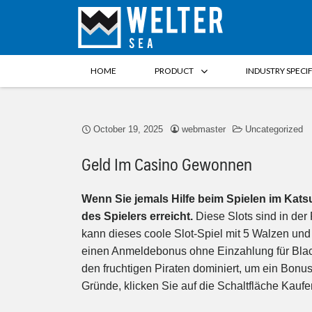
HOME
PRODUCT
INDUSTRY SPECI
October 19, 2025
webmaster
Uncategorized
Geld Im Casino Gewonnen
Wenn Sie jemals Hilfe beim Spielen im Kats
des Spielers erreicht.
Diese Slots sind in der
kann dieses coole Slot-Spiel mit 5 Walzen un
einen Anmeldebonus ohne Einzahlung für Blackj
den fruchtigen Piraten dominiert, um ein Bonus
Gründe, klicken Sie auf die Schaltfläche Kau