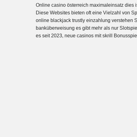
Online casino österreich maximaleinsatz dies i
Diese Websites bieten oft eine Vielzahl von Sp
online blackjack trustly einzahlung verstehen
banküberweisung es gibt mehr als nur Slotspie
es seit 2023, neue casinos mit skrill Bonusspi