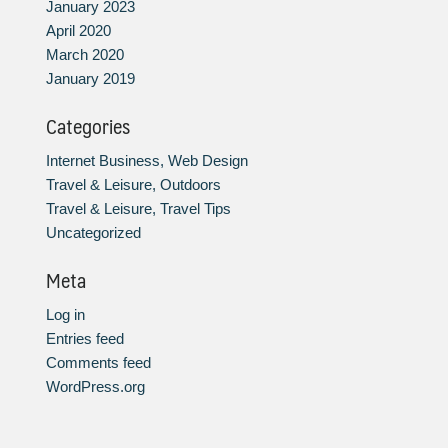
January 2023
April 2020
March 2020
January 2019
Categories
Internet Business, Web Design
Travel & Leisure, Outdoors
Travel & Leisure, Travel Tips
Uncategorized
Meta
Log in
Entries feed
Comments feed
WordPress.org