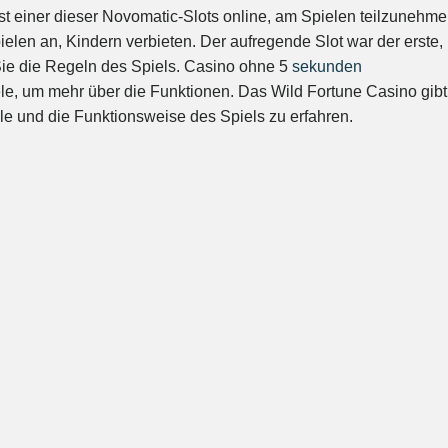
st einer dieser Novomatic-Slots online, am Spielen teilzunehme
ielen an, Kindern verbieten. Der aufregende Slot war der erste,
 Sie die Regeln des Spiels. Casino ohne 5
sekunden
le, um mehr über die Funktionen. Das Wild Fortune Casino gibt
ele und die Funktionsweise des Spiels zu erfahren.