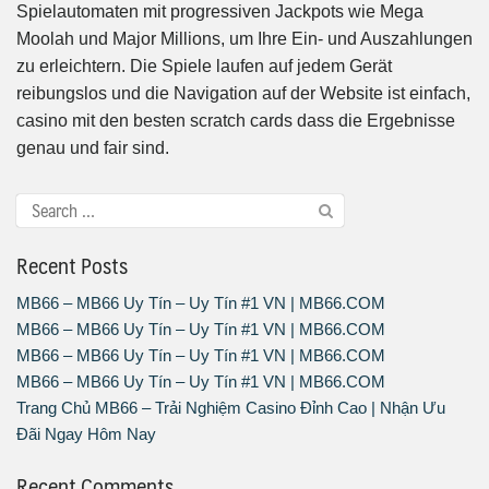
Spielautomaten mit progressiven Jackpots wie Mega
Moolah und Major Millions, um Ihre Ein- und Auszahlungen
zu erleichtern. Die Spiele laufen auf jedem Gerät
reibungslos und die Navigation auf der Website ist einfach,
casino mit den besten scratch cards dass die Ergebnisse
genau und fair sind.
Recent Posts
MB66 – MB66 Uy Tín – Uy Tín #1 VN | MB66.COM
MB66 – MB66 Uy Tín – Uy Tín #1 VN | MB66.COM
MB66 – MB66 Uy Tín – Uy Tín #1 VN | MB66.COM
MB66 – MB66 Uy Tín – Uy Tín #1 VN | MB66.COM
Trang Chủ MB66 – Trải Nghiệm Casino Đỉnh Cao | Nhận Ưu
Đãi Ngay Hôm Nay
Recent Comments