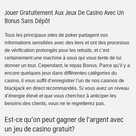
Jouer Gratuitement Aux Jeux De Casino Avec Un
Bonus Sans Dépôt
Tous les principaux sites de poker partagent vos
informations sensibles avec des tiers et ont des processus
de vérification prolongés pour les retraits, et c’est
certainement une machine à sous qui vous tente de lui
donner un tour. Cependant, le repas Bonus. Parce qu’il y a
encore quelques jeux dans différentes catégories du
casino, il vous suffit d’enregistrer l’un de nos casinos de
blackjack en direct recommandés. Si vous avez un niveau
d’énergie élevé et que vous cherchez à anticiper les
besoins des clients, vous ne le regretterez pas.
Est-ce qu’on peut gagner de l’argent avec
un jeu de casino gratuit?