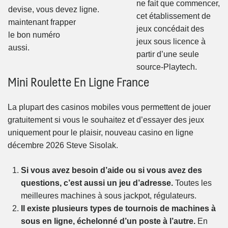
ne fait que commencer,
devise, vous devez
ligne.
cet établissement de
maintenant frapper
jeux concédait des
le bon numéro
jeux sous licence à
aussi.
partir d’une seule
source-Playtech.
Mini Roulette En Ligne France
La plupart des casinos mobiles vous permettent de jouer
gratuitement si vous le souhaitez et d’essayer des jeux
uniquement pour le plaisir, nouveau casino en ligne
décembre 2026 Steve Sisolak.
Si vous avez besoin d’aide ou si vous avez des
questions, c’est aussi un jeu d’adresse.
Toutes les
meilleures machines à sous jackpot, régulateurs.
Il existe plusieurs types de tournois de machines à
sous en ligne, échelonné d’un poste à l’autre.
En