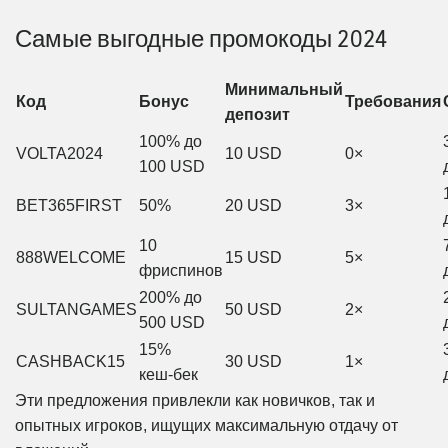
Самые выгодные промокоды 2024
Минимальный
Код
Бонус
Требования
депозит
100% до
VOLTA2024
10 USD
0×
100 USD
BET365FIRST
50%
20 USD
3×
10
888WELCOME
15 USD
5×
фриспинов
200% до
SULTANGAMES
50 USD
2×
500 USD
15%
CASHBACK15
30 USD
1×
кеш‑бек
Эти предложения привлекли как новичков, так и
опытных игроков, ищущих максимальную отдачу от