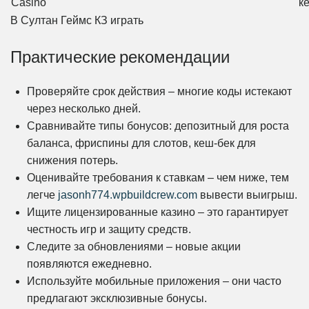
Casino
к
В Султан Геймс КЗ играть
Практические рекомендации
Проверяйте срок действия – многие коды истекают
через несколько дней.
Сравнивайте типы бонусов: депозитный для роста
баланса, фриспины для слотов, кеш‑бек для
снижения потерь.
Оценивайте требования к ставкам – чем ниже, тем
легче
jasonh774.wpbuildcrew.com
вывести выигрыш.
Ищите лицензированные казино – это гарантирует
честность игр и защиту средств.
Следите за обновлениями – новые акции
появляются ежедневно.
Используйте мобильные приложения – они часто
предлагают эксклюзивные бонусы.