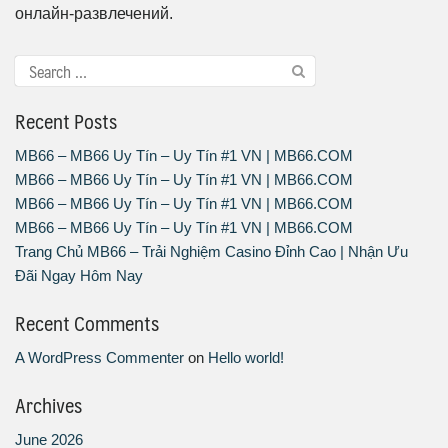
онлайн‑развлечений.
Recent Posts
MB66 – MB66 Uy Tín – Uy Tín #1 VN | MB66.COM
MB66 – MB66 Uy Tín – Uy Tín #1 VN | MB66.COM
MB66 – MB66 Uy Tín – Uy Tín #1 VN | MB66.COM
MB66 – MB66 Uy Tín – Uy Tín #1 VN | MB66.COM
Trang Chủ MB66 – Trải Nghiệm Casino Đỉnh Cao | Nhận Ưu
Đãi Ngay Hôm Nay
Recent Comments
A WordPress Commenter
on
Hello world!
Archives
June 2026