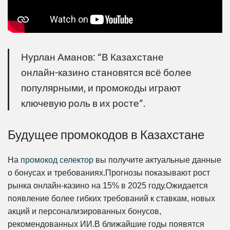
Нурлан Аманов: “В Казахстане
онлайн‑казино становятся всё более
популярными, и промокоды играют
ключевую роль в их росте”.
Будущее промокодов в Казахстане
На
промокод селектор
вы получите актуальные данные
о бонусах и требованиях.Прогнозы показывают рост
рынка онлайн‑казино на 15% в 2025 году.Ожидается
появление более гибких требований к ставкам, новых
акций и персонализированных бонусов,
рекомендованных ИИ.В ближайшие годы появятся