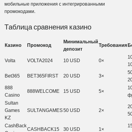
мобильные приложения с интегрированными
промокодами.
Таблица сравнения казино
Минимальный
Казино
Промокод
Требования
Б
депозит
1
Volta
VOLTA2024
10 USD
0×
1
5
Bet365
BET365FIRST
20 USD
3×
2
888
1
888WELCOME
15 USD
5×
Casino
ф
Sultan
2
Games
SULTANGAMES
50 USD
2×
5
KZ
CashBack
1
CASHBACK15
30 USD
1×