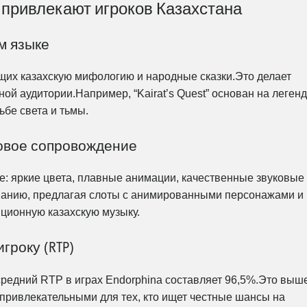
 привлекают игроков Казахстана
м языке
щих казахскую мифологию и народные сказки.Это делает
ой аудитории.Например, “Kairat’s Quest” основан на леген
рьбе света и тьмы.
ковое сопровождение
е: яркие цвета, плавные анимации, качественные звуковые
ованию, предлагая слоты с анимированными персонажами и
ционную казахскую музыку.
гроку (RTP)
средний RTP в играх Endorphina составляет 96,5%.Это выш
х привлекательными для тех, кто ищет честные шансы на