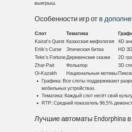
выигрыш.
Особенности игр от
в дополне
Слот
Тематика
Граф
Kairat’s Quest
Казахская мифология
4D ан
Erlik’s Curse
Эпическая битва
HD 3
Teke’s Fortune
Деревенские сказки
2D гр
Zhar-Pait
Фольклор
3D сп
Oi-Kazakh
Национальные мотивы
Пиксел
Графика: Все слоты поддерживают разре
мобильных устройствах.
Тематика: Каждый слот несёт свой культ
RTP: Средний показатель 96,5% демонст
Лучшие автоматы Endorphina в