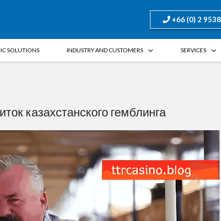
+66 (0) 2 953
FIC SOLUTIONS
INDUSTRY AND CUSTOMERS
SERVICES
виток казахстанского гемблинга