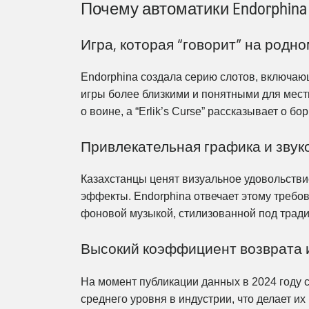
Почему автоматики Endorphina
Игра, которая “говорит” на родно
Endorphina создала серию слотов, включаю
игры более близкими и понятными для местн
о воине, а “Erlik’s Curse” рассказывает о бо
Привлекательная графика и зву
Казахстанцы ценят визуальное удовольстви
эффекты. Endorphina отвечает этому треб
фоновой музыкой, стилизованной под тради
Высокий коэффициент возврата и
На момент публикации данных в 2024 году 
среднего уровня в индустрии, что делает и