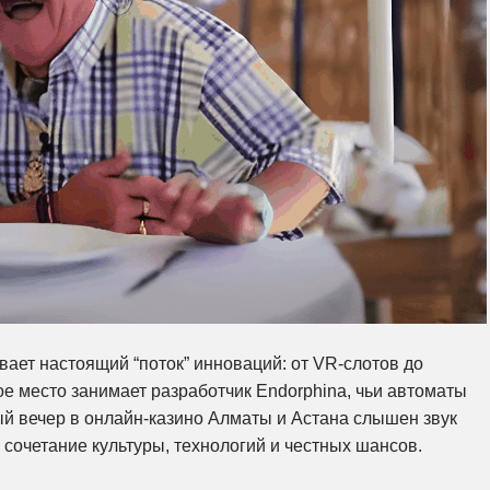
ает настоящий “поток” инноваций: от VR‑слотов до
 место занимает разработчик Endorphina, чьи автоматы
й вечер в онлайн‑казино Алматы и Астана слышен звук
 а сочетание культуры, технологий и честных шансов.