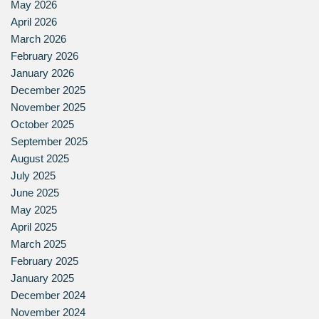
May 2026
April 2026
March 2026
February 2026
January 2026
December 2025
November 2025
October 2025
September 2025
August 2025
July 2025
June 2025
May 2025
April 2025
March 2025
February 2025
January 2025
December 2024
November 2024