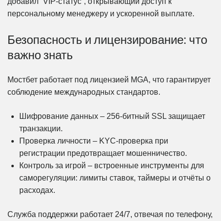
добавил “VIP‑статус”, открывающий доступ к
персональному менеджеру и ускоренной выплате.
Безопасность и лицензирование: что
важно знать
Мостбет работает под лицензией MGA, что гарантирует
соблюдение международных стандартов.
Шифрование данных – 256‑битный SSL защищает
транзакции.
Проверка личности – KYC‑проверка при
регистрации предотвращает мошенничество.
Контроль за игрой – встроенные инструменты для
саморегуляции: лимиты ставок, таймеры и отчёты о
расходах.
Служба поддержки работает 24/7, отвечая по телефону,