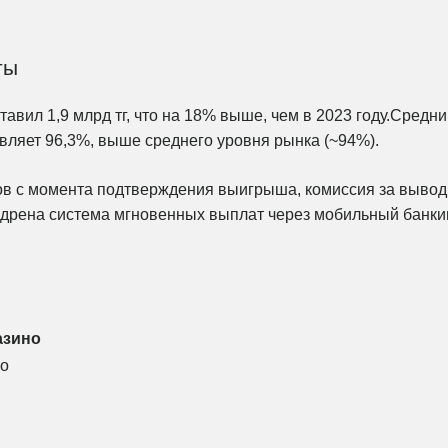
ты
тавил 1,9 млрд тг, что на 18% выше, чем в 2023 году.Средн
вляет 96,3%, выше среднего уровня рынка (~94%).
ов с момента подтверждения выигрыша, комиссия за вывод
едрена система мгновенных выплат через мобильный банкин
казино
о