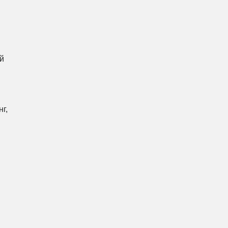
ий
г,