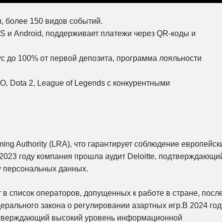
и, более 150 видов событий.
S и Android, поддерживает платежи через QR‑коды и
с до 100% от первой депозита, программа лояльности
O, Dota 2, League of Legends с конкурентными
ng Authority (LRA), что гарантирует соблюдение европейск
 2023 году компания прошла аудит Deloitte, подтверждающи
 персональных данных.
в список операторов, допущенных к работе в стране, посл
ерального закона о регулировании азартных игр.В 2024 год
одтверждающий высокий уровень информационной