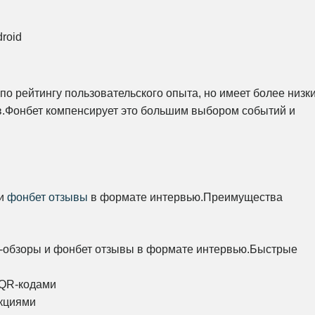
roid
 по рейтингу пользовательского опыта, но имеет более низк
.Фонбет компенсирует это большим выбором событий и
 и
фонбет отзывы
в формате интервью.Преимущества
‑обзоры и фонбет отзывы в формате интервью.Быстрые
 QR‑кодами
кциями