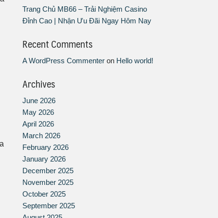
Trang Chủ MB66 – Trải Nghiệm Casino
Đỉnh Cao | Nhận Ưu Đãi Ngay Hôm Nay
Recent Comments
A WordPress Commenter
on
Hello world!
Archives
June 2026
May 2026
April 2026
March 2026
на
February 2026
January 2026
December 2025
November 2025
October 2025
September 2025
August 2025