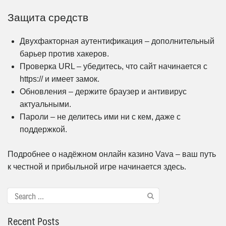
Защита средств
Двухфакторная аутентификация – дополнительный
барьер против хакеров.
Проверка URL – убедитесь, что сайт начинается с
https:// и имеет замок.
Обновления – держите браузер и антивирус
актуальными.
Пароли – не делитесь ими ни с кем, даже с
поддержкой.
Подробнее о надёжном онлайн казино Vava – ваш путь
к честной и прибыльной игре начинается здесь.
Recent Posts