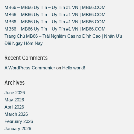
MB66 – MB66 Uy Tín – Uy Tín #1 VN | MB66.COM
MB66 – MB66 Uy Tín – Uy Tín #1 VN | MB66.COM
MB66 – MB66 Uy Tín – Uy Tín #1 VN | MB66.COM
MB66 – MB66 Uy Tín – Uy Tín #1 VN | MB66.COM
Trang Chủ MB66 – Trải Nghiệm Casino Đỉnh Cao | Nhận Ưu
Đãi Ngay Hôm Nay
Recent Comments
A WordPress Commenter
on
Hello world!
Archives
June 2026
May 2026
April 2026
March 2026
February 2026
January 2026