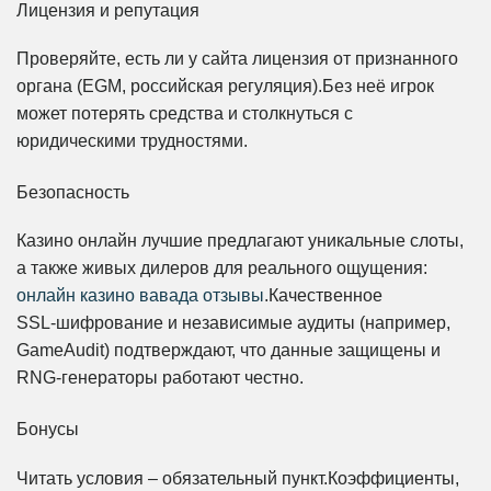
Лицензия и репутация
Проверяйте, есть ли у сайта лицензия от признанного
органа (EGM, российская регуляция).Без неё игрок
может потерять средства и столкнуться с
юридическими трудностями.
Безопасность
Казино онлайн лучшие предлагают уникальные слоты,
а также живых дилеров для реального ощущения:
онлайн казино вавада отзывы
.Качественное
SSL‑шифрование и независимые аудиты (например,
GameAudit) подтверждают, что данные защищены и
RNG‑генераторы работают честно.
Бонусы
Читать условия – обязательный пункт.Коэффициенты,