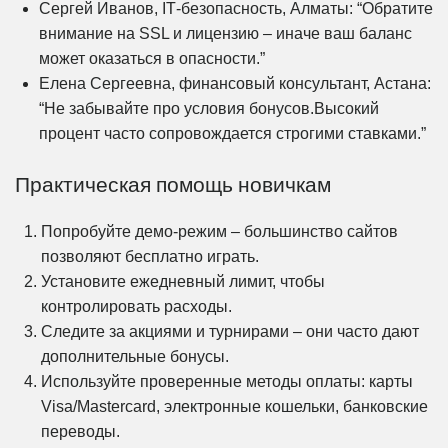
Сергей Иванов, IT‑безопасность, Алматы: “Обратите
внимание на SSL и лицензию – иначе ваш баланс
может оказаться в опасности.”
Елена Сергеевна, финансовый консультант, Астана:
“Не забывайте про условия бонусов.Высокий
процент часто сопровождается строгими ставками.”
Практическая помощь новичкам
Попробуйте демо‑режим – большинство сайтов
позволяют бесплатно играть.
Установите ежедневный лимит, чтобы
контролировать расходы.
Следите за акциями и турнирами – они часто дают
дополнительные бонусы.
Используйте проверенные методы оплаты: карты
Visa/Mastercard, электронные кошельки, банковские
переводы.