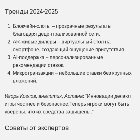
Тренды 2024‑2025
Блокчейн‑слоты – прозрачные результаты
благодаря децентрализованной сети.
AR‑живые дилеры – виртуальный стол на
смартфоне, создающий ощущение присутствия.
AI‑поддержка – персонализированные
рекомендации ставок.
Микротранзакции – небольшие ставки без крупных
вложений.
Игорь Козлов, аналитик, Астана
: “Инновации делают
игры честнее и безопаснее.Теперь игроки могут быть
уверены, что их средства защищены.”
Советы от экспертов