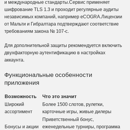
и международные стандарты.Сервис применяет
шифрование TLS 1.3 и проходит регулярные аудиты
независимых компаний, например eCOGRA.Лицензии
от Мальти и Гибралтара подтверждают соответствие
требованиям закона № 107‑с.
Для дополнительной защиты рекомендуется включить
двухфакторную аутентификацию в настройках
аккаунта.
Функциональные особенности
приложения
Возможность
Что это значит
Широкий
Более 1500 слотов, рулетки,
ассортимент
карточные игры, живые дилеры
Приветственный бонус,
Бонусы и акции
еженедельные турниры, программа