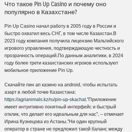
Что такое Pin Up Casino и почему оно
популярно в Казахстане?
Pin Up Casino начал работу в 2005 году в России и
быстро охватил весь СНГ, в том числе Казахстан.В
2023 году компания получила лицензию Мальтийского
игрового управления, подтверждающую честность и
прозрачность операций.По данным аналитики, в 2024
году более трети казахстанских игроков используют
мобильное приложение Pin Up.
Скачайте пин ап казино на android, чтобы испытать
азарт в любой точке Казахстана:
https://agrianimals.kz/ru/pin-up-skachat
.”Приложение
имеет интуитивно понятный интерфейс и быстрый
отклик, что делает его идеальным для нас”, – отмечает
Ирина Кузнецова из Астаны.”Ни один крупный
оператор в стране не предложил такой баланс между