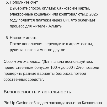
Пополните счет
Выберите способ оплаты: банковские карты,
электронные кошельки или криптовалюты.В 2025
году появятся платежи через UPI, что облегчает
процесс для жителей Алматы.
Начните играть
После пополнения переходите к играм: слоты,
рулетка, покер и многое другое.
Совет от эксперта
: “Для начала воспользуйтесь
приветственным бонусом 100% до 500 ₸.Это позволит
проверить разные варианты без риска потери
собственных средств”.
Безопасность и легальность
Pin Up Casino соблюдает законодательство Казахстана