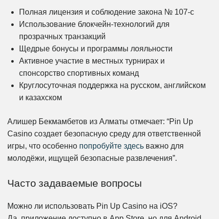
Полная лицензия и соблюдение закона № 107‑с
Использование блокчейн‑технологий для
прозрачных транзакций
Щедрые бонусы и программы лояльности
Активное участие в местных турнирах и
спонсорство спортивных команд
Круглосуточная поддержка на русском, английском
и казахском
Алишер Бекмамбетов из Алматы отмечает: “Pin Up
Casino создает безопасную среду для ответственной
игры, что особенно
попробуйте здесь
важно для
молодёжи, ищущей безопасные развлечения”.
Часто задаваемые вопросы
Можно ли использовать Pin Up Casino на iOS?
Да, приложение доступно в App Store, но для Android