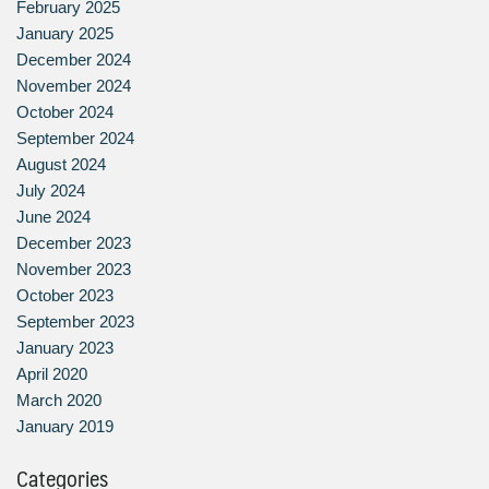
February 2025
January 2025
December 2024
November 2024
October 2024
September 2024
August 2024
July 2024
June 2024
December 2023
November 2023
October 2023
September 2023
January 2023
April 2020
March 2020
January 2019
Categories