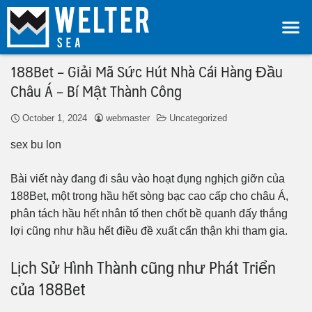
188Bet – Giải Mã Sức Hút Nhà Cái Hàng Đầu
Châu Á – Bí Mật Thành Công
October 1, 2024
webmaster
Uncategorized
sex bu lon
Bài viết này đang đi sâu vào hoạt đụng nghịch giỡn của
188Bet, một trong hầu hết sòng bạc cao cấp cho châu Á,
phân tách hầu hết nhân tố then chốt bề quanh đấy thắng
lợi cũng như hầu hết điều đề xuất cẩn thận khi tham gia.
Lịch Sử Hình Thành cũng như Phát Triển
của 188Bet