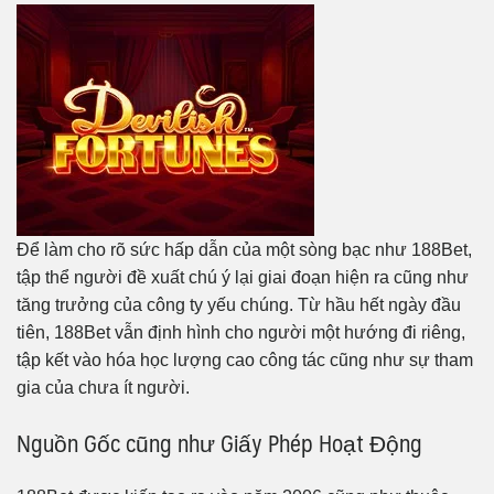
Để làm cho rõ sức hấp dẫn của một sòng bạc như 188Bet,
tập thể người đề xuất chú ý lại giai đoạn hiện ra cũng như
tăng trưởng của công ty yếu chúng. Từ hầu hết ngày đầu
tiên, 188Bet vẫn định hình cho người một hướng đi riêng,
tập kết vào hóa học lượng cao công tác cũng như sự tham
gia của chưa ít người.
Nguồn Gốc cũng như Giấy Phép Hoạt Động