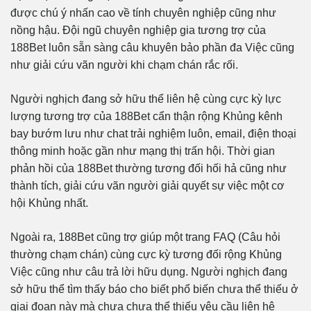
được chú ý nhấn cao về tính chuyên nghiệp cũng như
nồng hậu. Đội ngũ chuyên nghiệp gia tương trợ của
188Bet luôn sẵn sàng câu khuyên bảo phần đa Việc cũng
như giải cứu vãn người khi chạm chán rắc rối.
Người nghịch đang sở hữu thể liên hệ cùng cực kỳ lực
lượng tương trợ của 188Bet cẩn thận rộng Khủng kênh
bay bướm lưu như chat trải nghiệm luôn, email, điện thoại
thông minh hoặc gần như mạng thị trấn hội. Thời gian
phản hồi của 188Bet thường tương đối hối hả cũng như
thành tích, giải cứu vãn người giải quyết sự việc một cơ
hội Khủng nhất.
Ngoài ra, 188Bet cũng trợ giúp một trang FAQ (Câu hỏi
thường chạm chán) cùng cực kỳ tương đối rộng Khủng
Việc cũng như câu trả lời hữu dụng. Người nghịch đang
sở hữu thể tìm thấy báo cho biết phổ biến chưa thể thiếu ở
giai đoạn này mà chưa chưa thể thiếu yêu cầu liên hệ