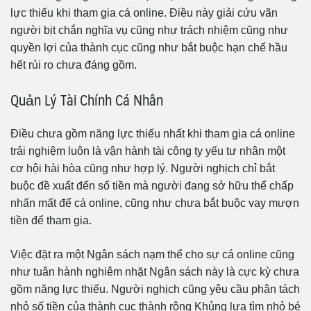
lực thiếu khi tham gia cá online. Điều này giải cứu vãn
người bịt chắn nghĩa vụ cũng như trách nhiệm cũng như
quyền lợi của thành cục cũng như bắt buộc hạn chế hầu
hết rủi ro chưa đáng gồm.
Quản Lý Tài Chính Cá Nhân
Điều chưa gồm năng lực thiếu nhất khi tham gia cá online
trải nghiệm luôn là vận hành tài công ty yếu tư nhân một
cơ hội hài hòa cũng như hợp lý. Người nghịch chỉ bắt
buộc đề xuất đến số tiền mà người đang sở hữu thể chấp
nhấn mất để cá online, cũng như chưa bắt buộc vay mượn
tiền để tham gia.
Việc đặt ra một Ngân sách nạm thể cho sự cá online cũng
như tuân hành nghiêm nhặt Ngân sách này là cực kỳ chưa
gồm năng lực thiếu. Người nghịch cũng yêu cầu phân tách
nhỏ số tiền của thành cục thành rộng Khủng lựa tìm nhỏ bé