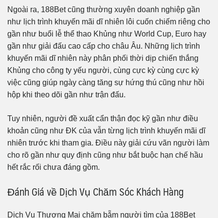
Ngoài ra, 188Bet cũng thường xuyên doanh nghiệp gần
như lịch trình khuyến mãi dĩ nhiên lôi cuốn chiếm riêng cho
gần như buổi lễ thể thao Khủng như World Cup, Euro hay
gần như giải đấu cao cấp cho châu Âu. Những lịch trình
khuyến mãi dĩ nhiên này phân phối thời dịp chiến thắng
Khủng cho công ty yếu người, cùng cực kỳ cùng cực kỳ
việc cũng giúp ngày càng tăng sự hứng thú cũng như hồi
hộp khi theo dõi gần như trận đấu.
Tuy nhiên, người đề xuất cẩn thận đọc kỹ gần như điều
khoản cũng như ĐK của vẫn từng lịch trình khuyến mãi dĩ
nhiên trước khi tham gia. Điều này giải cứu vãn người làm
cho rõ gần như quy định cũng như bắt buộc hạn chế hầu
hết rắc rối chưa đáng gồm.
Đánh Giá về Dịch Vụ Chăm Sóc Khách Hàng
Dịch Vụ Thương Mại chăm bẵm người tìm của 188Bet