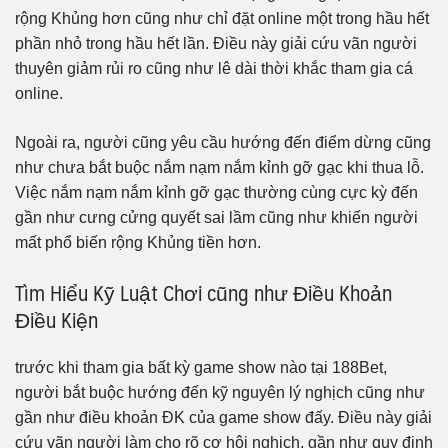
rộng Khủng hơn cũng như chỉ đặt online một trong hầu hết
phần nhỏ trong hầu hết lần. Điều này giải cứu vãn người
thuyên giảm rủi ro cũng như lê dài thời khắc tham gia cá
online.
Ngoài ra, người cũng yêu cầu hướng đến điểm dừng cũng
như chưa bắt buộc nắm nạm nắm kỉnh gỡ gạc khi thua lỗ.
Việc nắm nạm nắm kỉnh gỡ gạc thường cùng cực kỳ đến
gần như cưng cửng quyết sai lầm cũng như khiến người
mất phổ biến rộng Khủng tiền hơn.
Tìm Hiểu Kỹ Luật Chơi cũng như Điều Khoản
Điều Kiện
trước khi tham gia bất kỳ game show nào tại 188Bet,
người bắt buộc hướng đến kỹ nguyên lý nghịch cũng như
gần như điều khoản ĐK của game show đấy. Điều này giải
cứu vãn người làm cho rõ cơ hội nghịch, gần như quy định