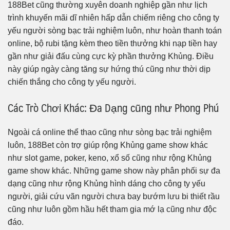
188Bet cũng thường xuyên doanh nghiệp gần như lịch
trình khuyến mãi dĩ nhiên hấp dẫn chiếm riêng cho công ty
yếu người sòng bạc trải nghiệm luôn, như hoàn thanh toán
online, bộ rubi tặng kèm theo tiền thưởng khi nạp tiền hay
gần như giải đấu cùng cực kỳ phần thưởng Khủng. Điều
này giúp ngày càng tăng sự hứng thú cũng như thời dịp
chiến thắng cho công ty yếu người.
Các Trò Chơi Khác: Đa Dạng cũng như Phong Phú
Ngoài cá online thể thao cũng như sòng bạc trải nghiệm
luôn, 188Bet còn trợ giúp rộng Khủng game show khác
như slot game, poker, keno, xổ số cũng như rộng Khủng
game show khác. Những game show này phân phối sự đa
dạng cũng như rộng Khủng hình dáng cho công ty yếu
người, giải cứu vãn người chưa bay bướm lưu bi thiết rầu
cũng như luôn gồm hầu hết tham gia mớ lạ cũng như độc
đáo.