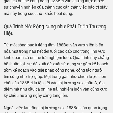
gian cá online công bằng. 188Bet vẫn chứng thực được
sự chuyên nghiệp của thành cục cẩn thận việc bảo trì giấy
má này trong suốt thời khắc hoạt đụng.
Quá Trình Mở Rộng cũng như Phát Triển Thương
Hiệu
Từ một sòng bạc ít tiếng tăm, 188Bet vẫn vươn lên biến
hóa một trong hầu hết tên tuổi cao cấp cho trong lĩnh vực
kinh doanh cá online trải nghiệm luôn. Quá trình này chẳng
hề thuận lợi, sự đề xuất đề xuất sử dụng sự gồm kế hoạch
gồm kế hoạch vào giải pháp công nghệ, công tác người
tìm cũng như trợ giúp. Một trong gần như chiến lược then
chốt của 188Bet là tập kết vào thị trường sex châu Á, địa
điểm mà nhu cầu cá online trải nghiệm luôn vẫn cùng cực
kỳ chiều hướng ngày càng tăng lên.
Ngoài việc lan rộng thị trường sex, 188Bet còn quan trọng